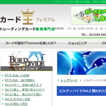
ビルディバイドVol.2 開かれた戦端、交差す
営業時間：（月～金）13:00～21:00（土・日）11
TEL：06-6599-88
ビルディバイド
BT16 永劫への回帰
BT15 刻め、魂の鼓動を
トップページ
>
ビルディバイド/
Vol.14 叫べ、深淵の彼方まで
Vol.13 舞え、希望の歌をのせて
ビルディバイド/Vol.2 開
Vol.12 風よ、竜の叫びを聞け
Vol.11 紡ぎゆく宿命
Vol.10 闇払う閃光