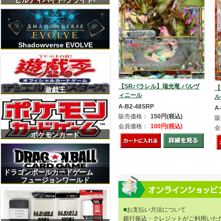
ビルディバイト-ブライト-
Shadowverse EVOLVE
【SRパラレル】瑞光竜 パルヴ
【
遊戯王
ィニール
ル
A-B2-48SRP
A
販売価格：
150円(税込)
販
会員価格：
100円(税込)
会
ポケモンカード
ドラゴンボールカードゲーム
フュージョンワールド
■
お支払い方法について
銀行振込・クレジットがご利用いた