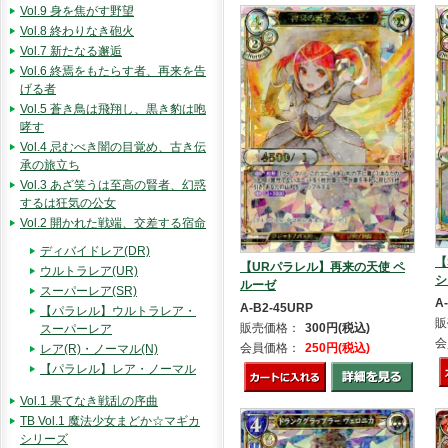
Vol.9 身を焦がす野望
Vol.8 終わりなき砲火
Vol.7 新たなる邂逅
Vol.6 終焉をもたらす者、再来を告
げる者
Vol.5 蒼き鳥は飛翔し、黒き豹は咆
哮す
Vol.4 忌むべき闇の目覚め、古き伝
承の旅立ち
Vol.3 あざ笑うは至高の賢者、幻惑
するは狂気の公女
Vol.2 開かれた戦端、交差する宿命
ディバイドレア(DR)
【
【URパラレル】再来の天使 ペ
ウルトラレア(UR)
シ
ルーゼ
スーパーレア(SR)
A
A-B2-45URP
【パラレル】ウルトラレア・
販
販売価格：
300円(税込)
スーパーレア
会
会員価格：
250円(税込)
レア(R)・ノーマル(N)
【パラレル】レア・ノーマル
Vol.1 果てなき戦乱の序曲
TB Vol.1 魔法少女まどか☆マギカ
シリーズ