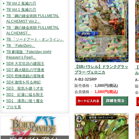
TB Vol.2 鬼滅の刃
TB Vol.1 鬼滅の刃
TB「鋼の錬金術師 FULLMETAL
ALCHEMIST Vol.2」
TB「鋼の錬金術師 FULLMETAL
ALCHEMIST」
TB 「ソードアート・オンライン」
TB 「Fate/Zero」
TB 劇場版「Fate/stay night
[Heaven’s Feel]」
SD8 大言壮語の建国王
【SRパラレル】ドランクグラッ
【
SD7 轟火騒乱の守護者
プラー ヴェロニカ
ル
SD5 危険遊戯の冒険者
A-B2-32SRP
A
SD4 激情を司る神妃
販売価格：
1,080円(税込)
販
SD3 龍気を纏う才女
会員価格：
1,080円(税込)
会
SD2 紅蓮に猛る獣王
SD1 漆黒に嗤う魔女
プロモ系