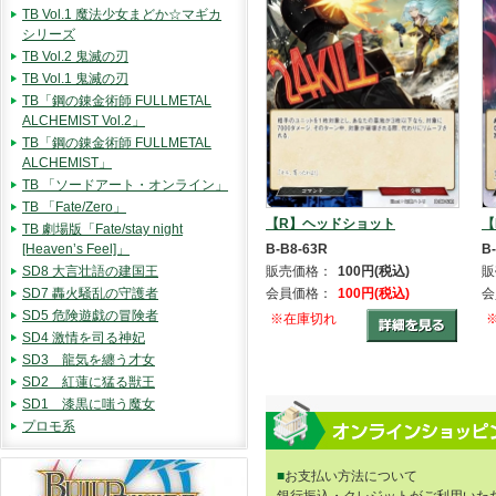
TB Vol.1 魔法少女まどか☆マギカ
シリーズ
TB Vol.2 鬼滅の刃
TB Vol.1 鬼滅の刃
TB「鋼の錬金術師 FULLMETAL
ALCHEMIST Vol.2」
TB「鋼の錬金術師 FULLMETAL
ALCHEMIST」
TB 「ソードアート・オンライン」
TB 「Fate/Zero」
【R】ヘッドショット
【
TB 劇場版「Fate/stay night
B-B8-63R
B
[Heaven’s Feel]」
販売価格：
100円(税込)
販
SD8 大言壮語の建国王
会員価格：
100円(税込)
会
SD7 轟火騒乱の守護者
SD5 危険遊戯の冒険者
※在庫切れ
SD4 激情を司る神妃
SD3 龍気を纏う才女
SD2 紅蓮に猛る獣王
SD1 漆黒に嗤う魔女
プロモ系
■
お支払い方法について
銀行振込・クレジットがご利用いた