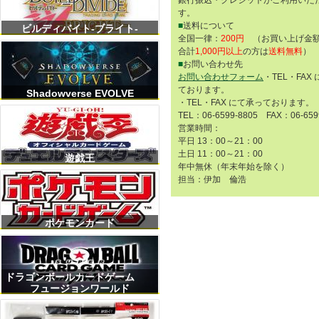
す。
■
送料について
ビルディバイト-ブライト-
全国一律：
200円
（お買い上げ金額
合計
1,000円以上
の方は
送料無料
）
■
お問い合わせ先
お問い合わせフォーム
・TEL・FAX
ております。
Shadowverse EVOLVE
・TEL・FAX にて承っております。
TEL：06-6599-8805 FAX：06-659
営業時間：
平日 13：00～21：00
土日 11：00～21：00
遊戯王
年中無休（年末年始を除く）
担当：伊加 倫浩
ポケモンカード
ドラゴンボールカードゲーム
フュージョンワールド