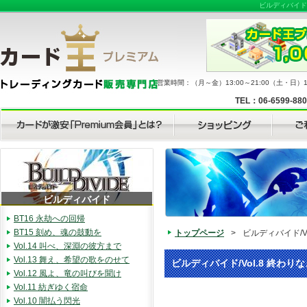
ビルディバイド
営業時間：（月～金）13:00～21:00（土・日）11
TEL：06-6599-88
ビルディバイド
BT16 永劫への回帰
BT15 刻め、魂の鼓動を
トップページ
>
ビルディバイド/Vo
Vol.14 叫べ、深淵の彼方まで
Vol.13 舞え、希望の歌をのせて
ビルディバイド/Vol.8 終わりな
Vol.12 風よ、竜の叫びを聞け
Vol.11 紡ぎゆく宿命
Vol.10 闇払う閃光