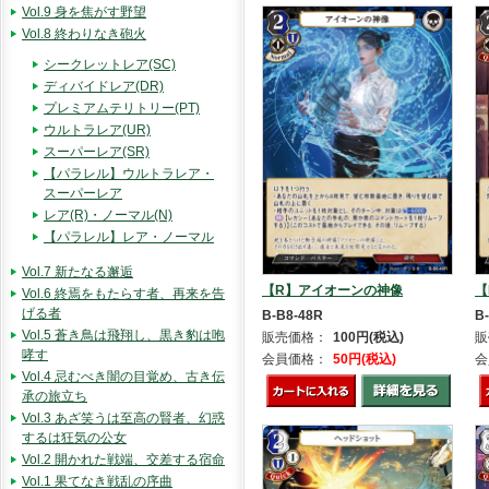
Vol.9 身を焦がす野望
Vol.8 終わりなき砲火
シークレットレア(SC)
ディバイドレア(DR)
プレミアムテリトリー(PT)
ウルトラレア(UR)
スーパーレア(SR)
【パラレル】ウルトラレア・
スーパーレア
レア(R)・ノーマル(N)
【パラレル】レア・ノーマル
Vol.7 新たなる邂逅
【
【R】アイオーンの神像
Vol.6 終焉をもたらす者、再来を告
げる者
B
B-B8-48R
Vol.5 蒼き鳥は飛翔し、黒き豹は咆
販
販売価格：
100円(税込)
哮す
会
会員価格：
50円(税込)
Vol.4 忌むべき闇の目覚め、古き伝
承の旅立ち
Vol.3 あざ笑うは至高の賢者、幻惑
するは狂気の公女
Vol.2 開かれた戦端、交差する宿命
Vol.1 果てなき戦乱の序曲