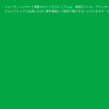
トレーディングカード通販のカード王プレミアムは、遊戯王トレカ、ヴァンガ
さらにプレミアム会員になると通常価格より格安で購入することができます！も