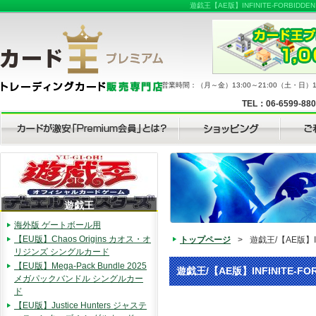
遊戯王【AE版】INFINITE-FOR
営業時間：（月～金）13:00～21:00（土・日）11
TEL：06-6599-88
遊戯王
海外版 ゲートボール用
【EU版】Chaos Origins カオス・オ
トップページ
>
遊戯王/【AE版】I
リジンズ シングルカード
【EU版】Mega-Pack Bundle 2025
遊戯王/【AE版】INFINITE-
メガパックバンドル シングルカー
ド
【EU版】Justice Hunters ジャステ