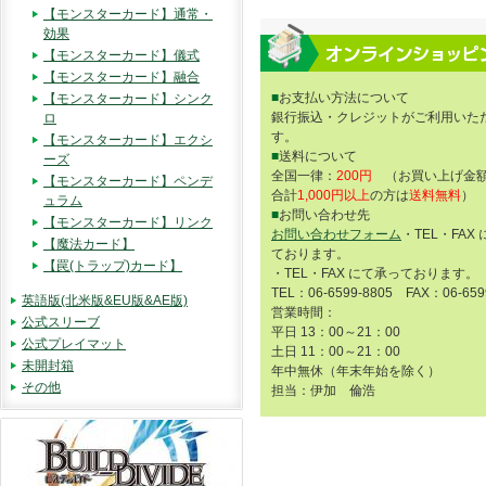
【モンスターカード】通常・
効果
【モンスターカード】儀式
【モンスターカード】融合
■
お支払い方法について
【モンスターカード】シンク
銀行振込・クレジットがご利用いた
ロ
す。
【モンスターカード】エクシ
■
送料について
ーズ
全国一律：
200円
（お買い上げ金額
【モンスターカード】ペンデ
合計
1,000円以上
の方は
送料無料
）
ュラム
■
お問い合わせ先
【モンスターカード】リンク
お問い合わせフォーム
・TEL・FAX
【魔法カード】
ております。
【罠(トラップ)カード】
・TEL・FAX にて承っております。
TEL：06-6599-8805 FAX：06-659
英語版(北米版&EU版&AE版)
営業時間：
公式スリーブ
平日 13：00～21：00
公式プレイマット
土日 11：00～21：00
未開封箱
年中無休（年末年始を除く）
その他
担当：伊加 倫浩