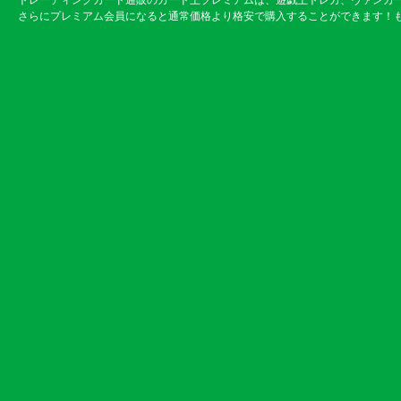
トレーディングカード通販のカード王プレミアムは、遊戯王トレカ、ヴァンガ
さらにプレミアム会員になると通常価格より格安で購入することができます！も