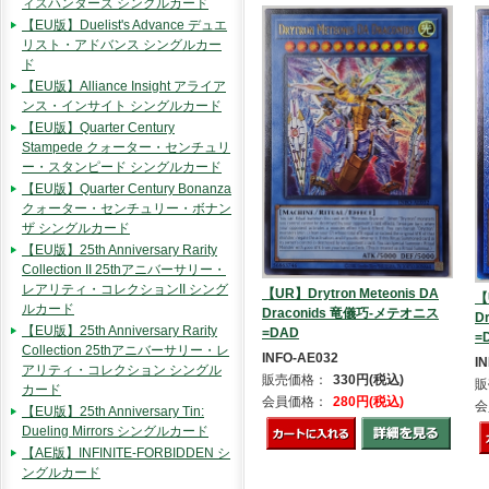
ィスハンターズ シングルカード
【EU版】Duelist's Advance デュエ
リスト・アドバンス シングルカー
ド
【EU版】Alliance Insight アライア
ンス・インサイト シングルカード
【EU版】Quarter Century
Stampede クォーター・センチュリ
ー・スタンピード シングルカード
【EU版】Quarter Century Bonanza
クォーター・センチュリー・ボナン
ザ シングルカード
【EU版】25th Anniversary Rarity
Collection II 25thアニバーサリー・
レアリティ・コレクションII シング
【UR】Drytron Meteonis DA
【
ルカード
Draconids 竜儀巧-メテオニス
D
【EU版】25th Anniversary Rarity
=DAD
=
Collection 25thアニバーサリー・レ
INFO-AE032
I
アリティ・コレクション シングル
販売価格：
330円(税込)
販
カード
会員価格：
280円(税込)
会
【EU版】25th Anniversary Tin:
Dueling Mirrors シングルカード
【AE版】INFINITE-FORBIDDEN シ
ングルカード