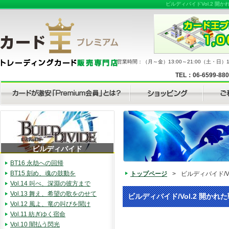
ビルディバイドVol.2 
営業時間：（月～金）13:00～21:00（土・日）11
TEL：06-6599-88
ビルディバイド
BT16 永劫への回帰
BT15 刻め、魂の鼓動を
トップページ
>
ビルディバイド/V
Vol.14 叫べ、深淵の彼方まで
Vol.13 舞え、希望の歌をのせて
ビルディバイド/Vol.2 開かれ
Vol.12 風よ、竜の叫びを聞け
Vol.11 紡ぎゆく宿命
Vol.10 闇払う閃光