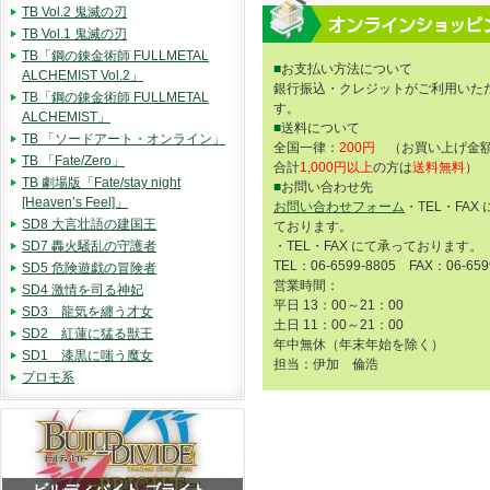
TB Vol.2 鬼滅の刃
TB Vol.1 鬼滅の刃
TB「鋼の錬金術師 FULLMETAL
■
お支払い方法について
ALCHEMIST Vol.2」
銀行振込・クレジットがご利用いた
TB「鋼の錬金術師 FULLMETAL
す。
ALCHEMIST」
■
送料について
TB 「ソードアート・オンライン」
全国一律：
200円
（お買い上げ金額
TB 「Fate/Zero」
合計
1,000円以上
の方は
送料無料
）
TB 劇場版「Fate/stay night
■
お問い合わせ先
[Heaven’s Feel]」
お問い合わせフォーム
・TEL・FAX
SD8 大言壮語の建国王
ております。
SD7 轟火騒乱の守護者
・TEL・FAX にて承っております。
TEL：06-6599-8805 FAX：06-659
SD5 危険遊戯の冒険者
営業時間：
SD4 激情を司る神妃
平日 13：00～21：00
SD3 龍気を纏う才女
土日 11：00～21：00
SD2 紅蓮に猛る獣王
年中無休（年末年始を除く）
SD1 漆黒に嗤う魔女
担当：伊加 倫浩
プロモ系