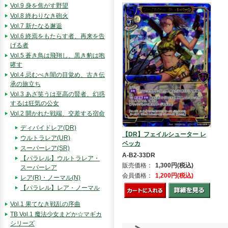
Vol.9 身を焦がす野望
Vol.8 終わりなき砲火
Vol.7 新たなる邂逅
Vol.6 終焉をもたらす者、再来を告
げる者
Vol.5 蒼き鳥は飛翔し、黒き豹は咆
哮す
Vol.4 忌むべき闇の目覚め、古き伝
承の旅立ち
Vol.3 あざ笑うは至高の賢者、幻惑
するは狂気の公女
Vol.2 開かれた戦端、交差する宿命
ディバイドレア(DR)
【DR】フェイルシューター レ
ウルトラレア(UR)
ベッカ
スーパーレア(SR)
A-B2-33DR
【パラレル】ウルトラレア・
販売価格：
1,300円(税込)
スーパーレア
会員価格：
1,200円(税込)
レア(R)・ノーマル(N)
【パラレル】レア・ノーマル
Vol.1 果てなき戦乱の序曲
TB Vol.1 魔法少女まどか☆マギカ
シリーズ