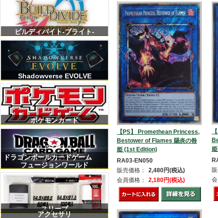
ビルディバイト-ブライト-
Shadowverse EVOLVE
ポケモンカード
【
【PS】 Promethean Princess,
B
Bestower of Flames 賜炎の咎
姫 
姫 (1st Edition)
ドラゴンボールカードゲーム
R
RA03-EN050
フュージョンワールド
販
販売価格：
2,480円(税込)
会
会員価格：
2,180円(税込)
スリーブ
アクセサリ