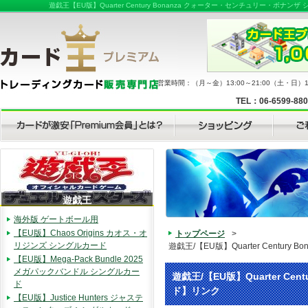
遊戯王【EU版】Quarter Century Bonanza クォーター・センチュリ
営業時間：（月～金）13:00～21:00（土・日）11
TEL：06-6599-88
遊戯王
海外版 ゲートボール用
【EU版】Chaos Origins カオス・オ
トップページ
>
リジンズ シングルカード
遊戯王/【EU版】Quarter Cent
【EU版】Mega-Pack Bundle 2025
メガパックバンドル シングルカー
遊戯王/【EU版】Quarter 
ド
ド】リンク
【EU版】Justice Hunters ジャステ