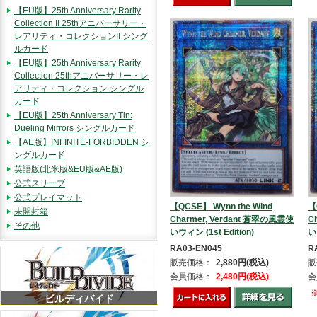
【EU版】25th Anniversary Rarity
Collection II 25thアニバーサリー・
レアリティ・コレクションII シング
ルカード
【EU版】25th Anniversary Rarity
Collection 25thアニバーサリー・レ
アリティ・コレクション シングル
カード
【EU版】25th Anniversary Tin:
Dueling Mirrors シングルカード
【AE版】INFINITE-FORBIDDEN シ
ングルカード
英語版(北米版&EU版&AE版)
公式スリーブ
公式プレイマット
【QCSE】 Wynn the Wind
【
未開封箱
Charmer, Verdant 蒼翠の風霊使
C
その他
いウィン (1st Edition)
い
RA03-EN045
R
販売価格：
2,880円(税込)
販
会員価格：
2,480円(税込)
会
ビルディバイド