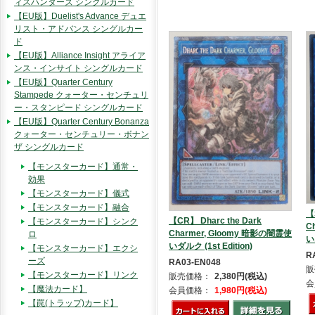
ィスハンターズ シングルカード
【EU版】Duelist's Advance デュエ
リスト・アドバンス シングルカー
ド
【EU版】Alliance Insight アライア
ンス・インサイト シングルカード
【EU版】Quarter Century
Stampede クォーター・センチュリ
ー・スタンピード シングルカード
【EU版】Quarter Century Bonanza
クォーター・センチュリー・ボナン
ザ シングルカード
【モンスターカード】通常・
効果
【モンスターカード】儀式
【モンスターカード】融合
【
【CR】 Dharc the Dark
【モンスターカード】シンク
C
Charmer, Gloomy 暗影の闇霊使
ロ
い
いダルク (1st Edition)
【モンスターカード】エクシ
R
ーズ
RA03-EN048
販
【モンスターカード】リンク
販売価格：
2,380円(税込)
会
【魔法カード】
会員価格：
1,980円(税込)
【罠(トラップ)カード】