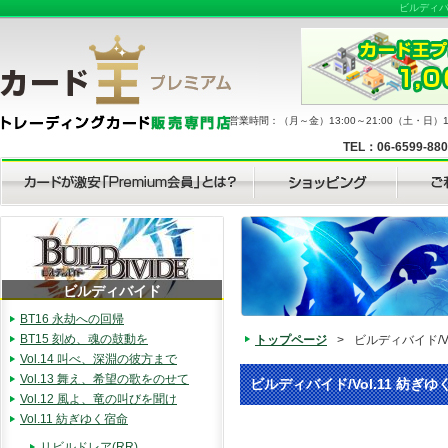
ビルディバ
営業時間：（月～金）13:00～21:00（土・日）11
TEL：06-6599-88
ビルディバイド
BT16 永劫への回帰
BT15 刻め、魂の鼓動を
トップページ
>
ビルディバイド/Vo
Vol.14 叫べ、深淵の彼方まで
Vol.13 舞え、希望の歌をのせて
ビルディバイド/Vol.11 紡ぎゆ
Vol.12 風よ、竜の叫びを聞け
Vol.11 紡ぎゆく宿命
リビルドレア(RR)