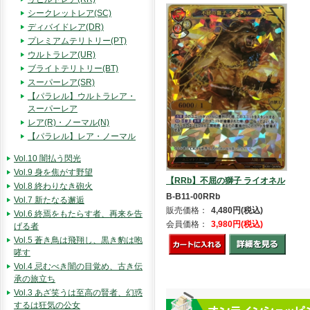
シークレットレア(SC)
ディバイドレア(DR)
プレミアムテリトリー(PT)
ウルトラレア(UR)
ブライトテリトリー(BT)
スーパーレア(SR)
【パラレル】ウルトラレア・
スーパーレア
レア(R)・ノーマル(N)
【パラレル】レア・ノーマル
Vol.10 闇払う閃光
Vol.9 身を焦がす野望
【RRb】不屈の獅子 ライオネル
Vol.8 終わりなき砲火
B-B11-00RRb
Vol.7 新たなる邂逅
販売価格：
4,480円(税込)
Vol.6 終焉をもたらす者、再来を告
会員価格：
3,980円(税込)
げる者
Vol.5 蒼き鳥は飛翔し、黒き豹は咆
哮す
Vol.4 忌むべき闇の目覚め、古き伝
承の旅立ち
Vol.3 あざ笑うは至高の賢者、幻惑
するは狂気の公女