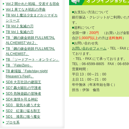
Vol.2 開かれた戦端、交差する宿命
Vol.1 果てなき戦乱の序曲
■
お支払い方法について
TB Vol.1 魔法少女まどか☆マギカ
銀行振込・クレジットがご利用いた
シリーズ
す。
TB Vol.2 鬼滅の刃
■
送料について
TB Vol.1 鬼滅の刃
全国一律：
200円
（お買い上げ金額
TB「鋼の錬金術師 FULLMETAL
合計
1,000円以上
の方は
送料無料
）
ALCHEMIST Vol.2」
■
お問い合わせ先
お問い合わせフォーム
・TEL・FAX
TB「鋼の錬金術師 FULLMETAL
ております。
ALCHEMIST」
・TEL・FAX にて承っております。
TB 「ソードアート・オンライン」
TEL：06-6599-8805 FAX：06-659
TB 「Fate/Zero」
営業時間：
TB 劇場版「Fate/stay night
平日 13：00～21：00
[Heaven’s Feel]」
土日 11：00～21：00
SD8 大言壮語の建国王
年中無休（年末年始を除く）
SD7 轟火騒乱の守護者
担当：伊加 倫浩
SD5 危険遊戯の冒険者
SD4 激情を司る神妃
SD3 龍気を纏う才女
SD2 紅蓮に猛る獣王
SD1 漆黒に嗤う魔女
プロモ系