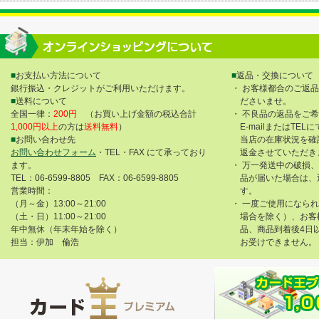
■
お支払い方法について
■
返品・交換について
銀行振込・クレジットがご利用いただけます。
・ お客様都合のご返
■
送料について
ださいませ。
全国一律：
200円
（お買い上げ金額の税込合計
・ 不良品の返品をご
1,000円以上
の方は
送料無料
）
E-mailまたはTE
■
お問い合わせ先
当店の在庫状況を確
お問い合わせフォーム
・TEL・FAX にて承っており
返金させていただき
ます。
・ 万一発送中の破損
TEL：06-6599-8805 FAX：06-6599-8805
品が届いた場合は、
営業時間：
す。
（月～金）13:00～21:00
・ 一度ご使用になら
（土・日）11:00～21:00
場合を除く）、お客
年中無休（年末年始を除く）
品、商品到着後4日
担当：伊加 倫浩
お受けできません。