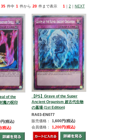
35
件中
1
件から
20
件まで表示
1
｜
2
｜
NEXT
【PS】Grave of the Super
l of the
Ancient Organism 超古代生物
ll 封魔の呪印
の墓場 (1st Edition)
RA03-EN077
販売価格：
1,600円(税込)
80円(税込)
会員価格：
1,200円(税込)
円(税込)