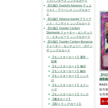
ィスハンターズ シングルカード
【EU版】Duelist's Advance デュエ
リスト・アドバンス シングルカー
ド
【EU版】Alliance Insight アライア
ンス・インサイト シングルカード
【EU版】Quarter Century
Stampede クォーター・センチュリ
ー・スタンピード シングルカード
【EU版】Quarter Century Bonanza
クォーター・センチュリー・ボナン
ザ シングルカード
【モンスターカード】通常・
効果
【モンスターカード】儀式
【モンスターカード】融合
【PS】R
【モンスターカード】シンク
雄割拠 (
ロ
RA03
【モンスターカード】エクシ
販売価
ーズ
会員価
【モンスターカード】リンク
【魔法カード】
【罠(トラップ)カード】