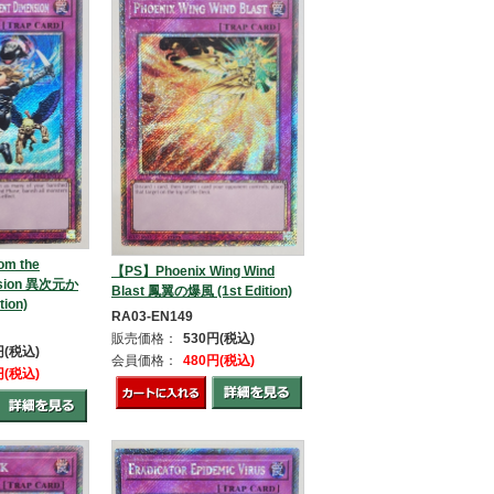
om the
【PS】Phoenix Wing Wind
ension 異次元か
Blast 鳳翼の爆風 (1st Edition)
ion)
RA03-EN149
販売価格：
530円(税込)
円(税込)
会員価格：
480円(税込)
円(税込)