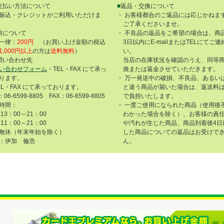
支払い方法について
■
返品・交換について
振込・クレジットがご利用いただけま
・ お客様都合のご返品には応じかねま
ご了承くださいませ。
料について
・ 不良品の返品をご希望の場合は、商
一律：
200円
（お買い上げ金額の税込
3日以内にE-mailまたはTELにてご
1,000円以上
の方は
送料無料
）
い。
問い合わせ先
当店の在庫状況を確認のうえ、同等
い合わせフォーム
・TEL・FAX にて承っ
換または返金させていただきます。
ります。
・ 万一発送中の破損、不良品、あるい
EL・FAX にて承っております。
と違う商品が届いた場合は、返送料
：06-6599-8805 FAX：06-6599-8805
で負担いたします。
時間：
・ 一度ご使用になられた商品（使用後
13：00～21：00
わかった場合を除く）、お客様の責
11：00～21：00
や汚れが生じた商品、商品到着後4日
無休（年末年始を除く）
した商品についての返品はお受けで
：伊加 倫浩
ん。