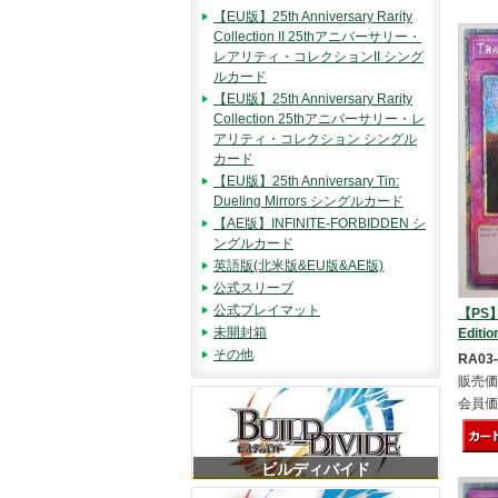
【EU版】25th Anniversary Rarity
Collection II 25thアニバーサリー・
レアリティ・コレクションII シング
ルカード
【EU版】25th Anniversary Rarity
Collection 25thアニバーサリー・レ
アリティ・コレクション シングル
カード
【EU版】25th Anniversary Tin:
Dueling Mirrors シングルカード
【AE版】INFINITE-FORBIDDEN シ
ングルカード
英語版(北米版&EU版&AE版)
公式スリーブ
公式プレイマット
【PS】
未開封箱
Editio
その他
RA03
販売価
会員価
ビルディバイド