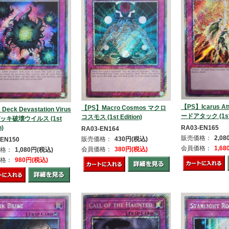
【PS】Icarus A
【PS】Macro Cosmos マクロ
eck Devastation Virus
ードアタック (1st E
コスモス (1st Edition)
ッキ破壊ウイルス (1st
n)
RA03-EN165
RA03-EN164
販売価格：
2,0
販売価格：
430円(税込)
-EN150
会員価格：
1,6
会員価格：
380円(税込)
格：
1,080円(税込)
格：
980円(税込)