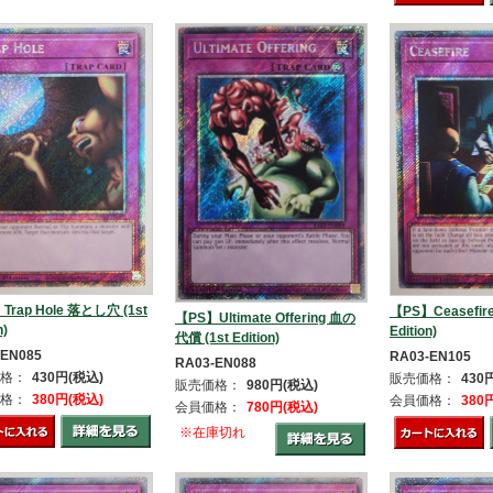
Trap Hole 落とし穴 (1st
【PS】Ceasefir
【PS】Ultimate Offering 血の
n)
Edition)
代償 (1st Edition)
-EN085
RA03-EN105
RA03-EN088
格：
430円(税込)
販売価格：
430
販売価格：
980円(税込)
格：
380円(税込)
会員価格：
380
会員価格：
780円(税込)
※在庫切れ