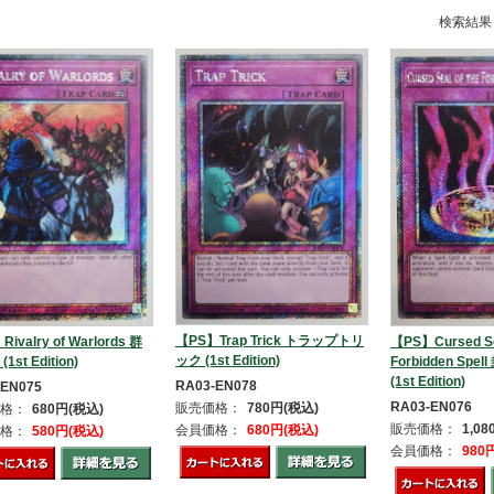
検索結果
【PS】Trap Trick トラップトリ
ivalry of Warlords 群
【PS】Cursed Sea
ック (1st Edition)
1st Edition)
Forbidden Spe
(1st Edition)
RA03-EN078
-EN075
RA03-EN076
販売価格：
780円(税込)
格：
680円(税込)
販売価格：
1,0
会員価格：
680円(税込)
格：
580円(税込)
会員価格：
980