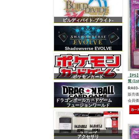
ビルディバイト-ブライト-
Shadowverse EVOLVE
【PS】
ポケモンカード
筒 (1st
RA03
販売価
ドラゴンボールカードゲーム
会員価
フュージョンワールド
スリーブ
アクセサリ