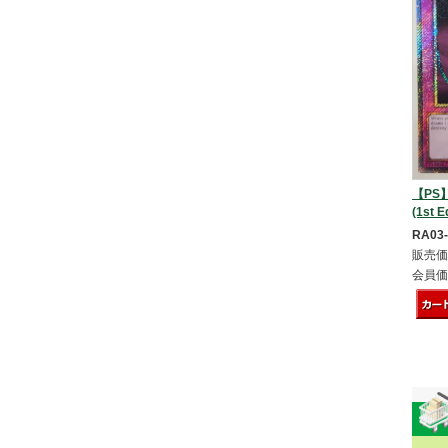
【PS】
(1st E
RA03
販売価
会員価