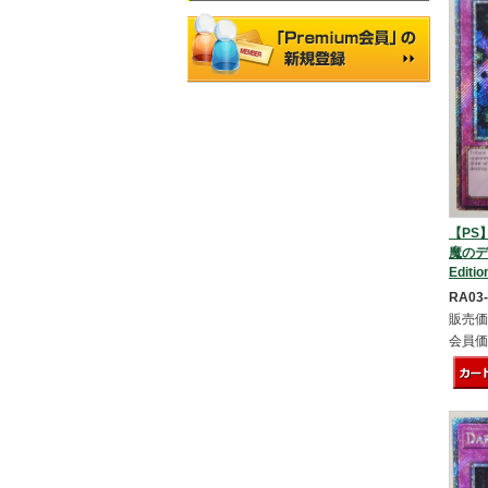
【PS】D
魔のデ
Editio
RA03
販売価
会員価