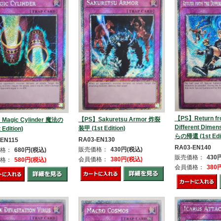
【PS】Return fr
【PS】Sakuretsu Armor 炸裂
Magic Cylinder 魔法の
Different Dim
装甲 (1st Edition)
 Edition)
らの帰還 (1st Edit
RA03-EN130
-EN115
RA03-EN140
販売価格：
430円(税込)
格：
680円(税込)
販売価格：
430
会員価格：
380円(税込)
格：
580円(税込)
会員価格：
380