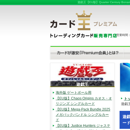
遊戯王【EU版】Quarter Centu
営業時間：（
遊戯王
海外版 ゲートボール用
【EU版】Chaos Origins カオス・オ
ト
リジンズ シングルカード
遊戯王
【EU版】Mega-Pack Bundle 2025
メガパックバンドル シングルカー
遊戯
ド
ー
【EU版】Justice Hunters ジャステ