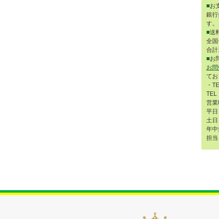
■
お
銀行
す。
■
送
全国
合計
■
お
お問
てお
・T
TEL
営業
平日 
土日 
年中
担当