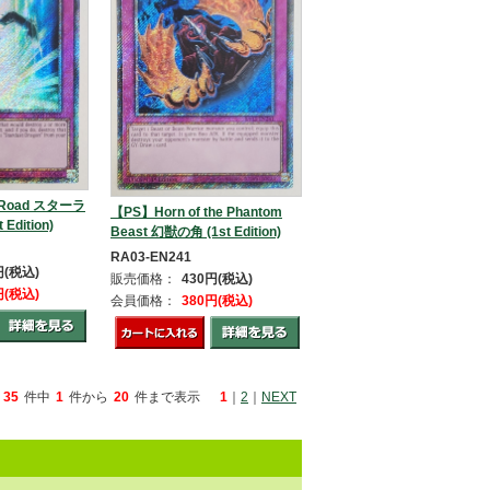
t Road スターラ
【PS】Horn of the Phantom
dition)
Beast 幻獣の角 (1st Edition)
RA03-EN241
円(税込)
販売価格：
430円(税込)
円(税込)
会員価格：
380円(税込)
35
件中
1
件から
20
件まで表示
1
｜
2
｜
NEXT