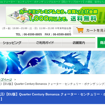
ry Bonanza クォーター・センチュリー・ボナンザ シングルカード【罠(トラップ)カード】の通販
月～金）13:00～21:00（土・日）11:00～21:00 ※年末年始を除
く
TEL：06-6599-8805 FAX：06-6599-8805
ップページ
>
/【EU版】Quarter Century Bonanza クォーター・センチュリー・ボナンザ 
王/【EU版】Quarter Century Bonanza クォーター・センチュ
ド】