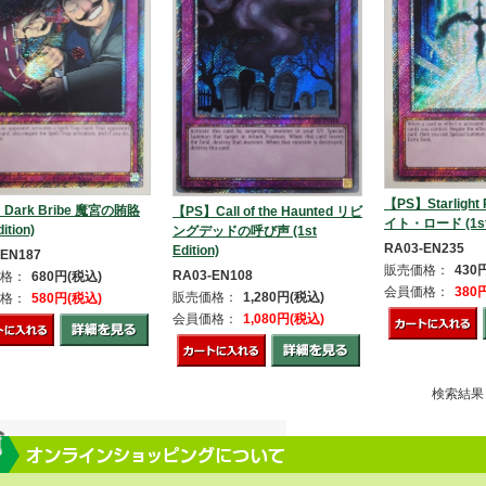
【PS】Starligh
Dark Bribe 魔宮の賄賂
【PS】Call of the Haunted リビ
イト・ロード (1st E
dition)
ングデッドの呼び声 (1st
RA03-EN235
Edition)
-EN187
販売価格：
430
RA03-EN108
格：
680円(税込)
会員価格：
380
販売価格：
1,280円(税込)
格：
580円(税込)
会員価格：
1,080円(税込)
検索結果