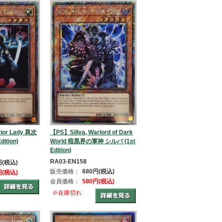
ior Lady 異次
【PS】Sillva, Warlord of Dark
ition)
World 暗黒界の軍神 シルバ (1st
Edition)
RA03-EN158
円(税込)
販売価格：
680円(税込)
円(税込)
会員価格：
580円(税込)
※在庫切れ