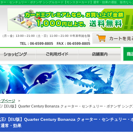
onanza クォーター・センチュリー・ボナンザ シングルカード【モンスターカード】通常・効果の通販、
月～金）13:00～21:00（土・日）11:00～21:00 ※年末年始を除
く
TEL：06-6599-8805 FAX：06-6599-8805
ップページ
>
/【EU版】Quarter Century Bonanza クォーター・センチュリー・ボナンザ
王/【EU版】Quarter Century Bonanza クォーター・センチ
】通常・効果