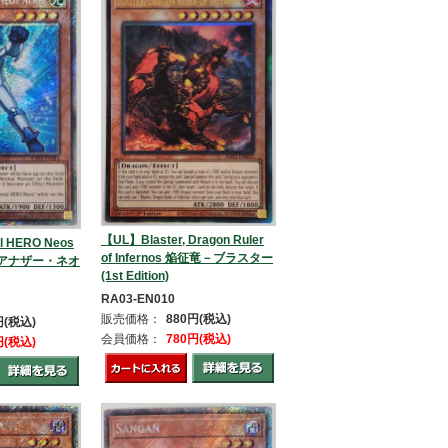
【UL】Blaster, Dragon Ruler
l HERO Neos
of Infernos 焔征竜－ブラスター
RO アナザー・ネオ
(1st Edition)
RA03-EN010
販売価格：
880円(税込)
円(税込)
会員価格：
780円(税込)
円(税込)