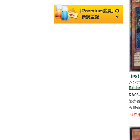
【PS】
シンナ
Editio
RA03
販売価
会員価
※在