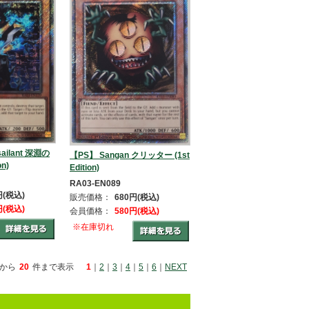
ailant 深淵の
【PS】 Sangan クリッター (1st
on)
Edition)
RA03-EN089
円(税込)
販売価格：
680円(税込)
円(税込)
会員価格：
580円(税込)
※在庫切れ
から
20
件まで表示
1
｜
2
｜
3
｜
4
｜
5
｜
6
｜
NEXT