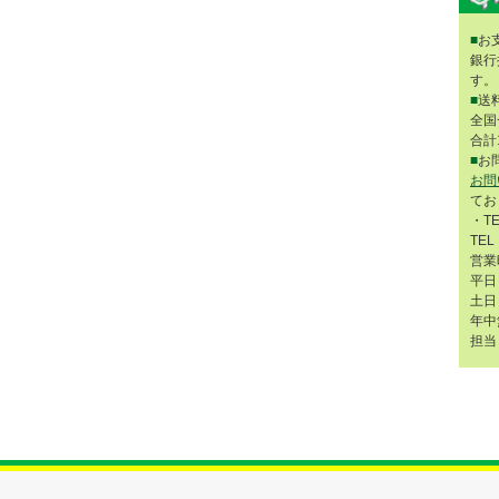
■
お
銀行
す。
■
送
全国
合計
■
お
お問
てお
・T
TEL
営業
平日 
土日 
年中
担当