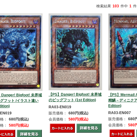
検索結果
103
件中
1
件
【PS】Danger! Bigfoot! 未界域
【PS】Mermail A
Danger! Bigfoot! 未界域
のビッグフット (1st Edition)
精鱗－ディニクアビ
グフット /イラスト違い
Edition)
dition)
RA03-EN019
RA03-EN007
-EN019
販売価格：
680円(税込)
販売価格：
680
格：
680円(税込)
会員価格：
580円(税込)
会員価格：
580
格：
580円(税込)