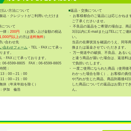
支払い方法について
■
返品・交換について
振込・クレジットがご利用いただけま
・ お客様都合のご返品には応じかねま
ご了承くださいませ。
料について
・ 不良品の返品をご希望の場合は、商
一律：
200円
（お買い上げ金額の税込
3日以内にE-mailまたはTELにてご
1,000円以上
の方は
送料無料
）
い。
問い合わせ先
当店の在庫状況を確認のうえ、同等
い合わせフォーム
・TEL・FAX にて承っ
換または返金させていただきます。
ります。
・ 万一発送中の破損、不良品、あるい
EL・FAX にて承っております。
と違う商品が届いた場合は、返送料
：06-6599-8805 FAX：06-6599-8805
で負担いたします。
時間：
・ 一度ご使用になられた商品（使用後
13：00～21：00
わかった場合を除く）、お客様の責
11：00～21：00
や汚れが生じた商品、商品到着後4日
無休（年末年始を除く）
した商品についての返品はお受けで
：伊加 倫浩
ん。