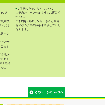
■
ご予約のキャンセルについて
すので、
ご予約のキャンセルは極力お避けく
ださい。
品到着後
ご予約を2回キャンセルされた場合、
連絡くださ
お客様の会員登録を抹消させていた
だきます。
商品と交
はご注文
はこちら
不良品と
任でキズ
以上経過
きませ