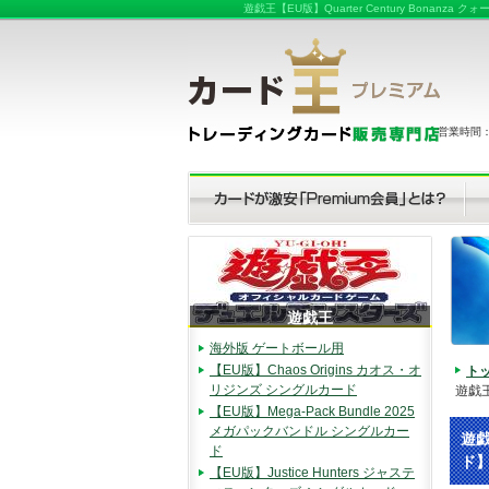
遊戯王【EU版】Quarter Century B
営業時間：（
遊戯王
海外版 ゲートボール用
【EU版】Chaos Origins カオス・オ
ト
リジンズ シングルカード
遊戯王
【EU版】Mega-Pack Bundle 2025
メガパックバンドル シングルカー
遊戯
ド
ド
【EU版】Justice Hunters ジャステ