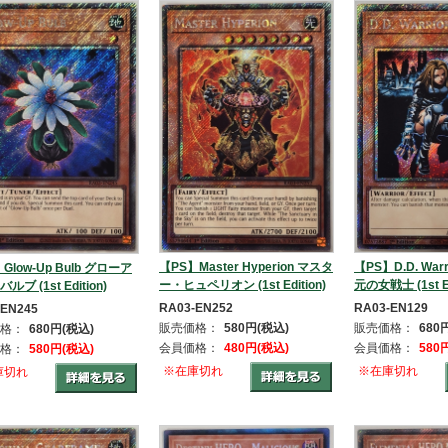
【PS】Master Hyperion マスタ
【PS】D.D. Warr
Glow-Up Bulb グローア
ー・ヒュペリオン (1st Edition)
元の女戦士 (1st Ed
ブ (1st Edition)
RA03-EN252
RA03-EN129
-EN245
販売価格：
580円(税込)
販売価格：
680
格：
680円(税込)
会員価格：
480円(税込)
会員価格：
580
格：
580円(税込)
※在庫切れ
※在庫切れ
庫切れ