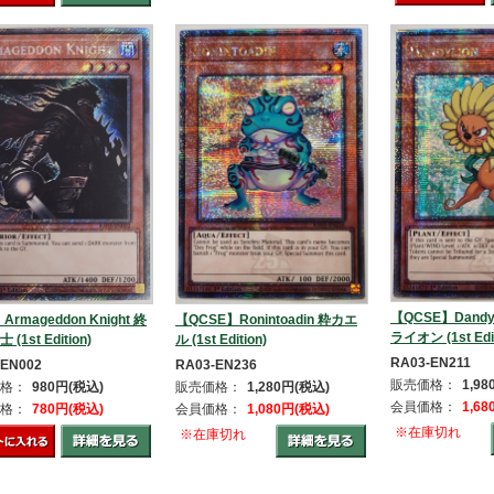
【QCSE】Dandy
Armageddon Knight 終
【QCSE】Ronintoadin 粋カエ
ライオン (1st Edit
(1st Edition)
ル (1st Edition)
RA03-EN211
-EN002
RA03-EN236
販売価格：
1,9
格：
980円(税込)
販売価格：
1,280円(税込)
会員価格：
1,6
格：
780円(税込)
会員価格：
1,080円(税込)
※在庫切れ
※在庫切れ