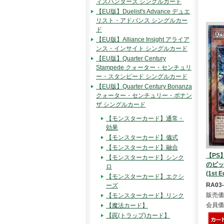
ィスハンターズ シングルカード
【EU版】Duelist's Advance デュエ
リスト・アドバンス シングルカー
ド
【EU版】Alliance Insight アライア
ンス・インサイト シングルカード
【EU版】Quarter Century
Stampede クォーター・センチュリ
ー・スタンピード シングルカード
【EU版】Quarter Century Bonanza
クォーター・センチュリー・ボナン
ザ シングルカード
【モンスターカード】通常・
効果
【モンスターカード】儀式
【モンスターカード】融合
【PS】
【モンスターカード】シンク
のビッ
ロ
(1st E
【モンスターカード】エクシ
RA03
ーズ
販売価
【モンスターカード】リンク
会員価
【魔法カード】
【罠(トラップ)カード】