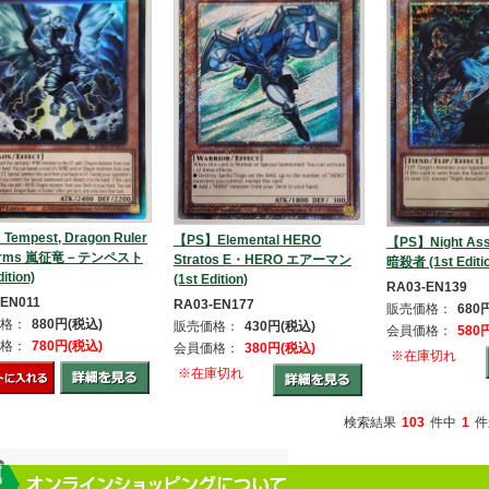
empest, Dragon Ruler
【PS】Elemental HERO
【PS】Night Ass
torms 嵐征竜－テンペスト
Stratos E・HERO エアーマン
暗殺者 (1st Editi
dition)
(1st Edition)
RA03-EN139
-EN011
RA03-EN177
販売価格：
680
格：
880円(税込)
販売価格：
430円(税込)
会員価格：
580
格：
780円(税込)
会員価格：
380円(税込)
※在庫切れ
※在庫切れ
検索結果
103
件中
1
件