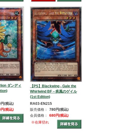
lion ダンディ
【PS】Blackwing - Gale the
ion)
Whirlwind BF－疾風のゲイル
(1st Edition)
RA03-EN215
80円(税込)
販売価格：
780円(税込)
80円(税込)
会員価格：
680円(税込)
※在庫切れ