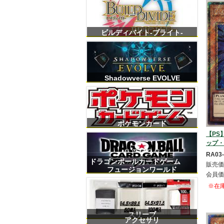
ビルディバイト-ブライト-
Shadowverse EVOLVE
ポケモンカード
【PS】
ップ・バル
RA03
ドラゴンボールカードゲーム
販売価
フュージョンワールド
会員価
※在
スリーブ
アクセサリ