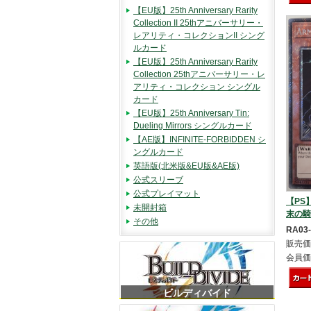
【EU版】25th Anniversary Rarity
Collection II 25thアニバーサリー・
レアリティ・コレクションII シング
ルカード
【EU版】25th Anniversary Rarity
Collection 25thアニバーサリー・レ
アリティ・コレクション シングル
カード
【EU版】25th Anniversary Tin:
Dueling Mirrors シングルカード
【AE版】INFINITE-FORBIDDEN シ
ングルカード
英語版(北米版&EU版&AE版)
公式スリーブ
公式プレイマット
【PS】
未開封箱
末の騎士 
その他
RA03
販売価
会員価
ビルディバイド