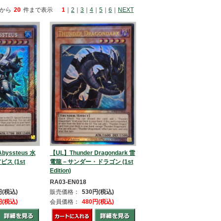
から
20
件まで表示
1
｜
2
｜
3
｜
4
｜
5
｜
6
｜
NEXT
【UL】Thunder Dragondark 雷
byssteus 水
電龍－サンダー・ドラゴン (1st
ス (1st
Edition)
RA03-EN018
販売価格：
530円(税込)
円(税込)
会員価格：
480円(税込)
円(税込)