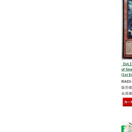
【UL】T
of S
(1st E
RA03
販売価
会員価