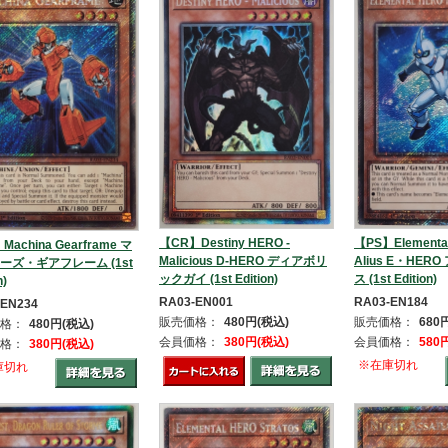
【CR】Destiny HERO -
【PS】Elementa
Machina Gearframe マ
Malicious D-HERO ディアボリ
Alius E・HE
ーズ・ギアフレーム (1st
ックガイ (1st Edition)
ス (1st Edition)
n)
RA03-EN001
RA03-EN184
-EN234
販売価格：
480円(税込)
販売価格：
680
格：
480円(税込)
会員価格：
380円(税込)
会員価格：
580
格：
380円(税込)
※在庫切れ
庫切れ