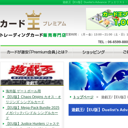
遊戯王【EU版】Duelist's Advance 
営業時間：（月～金）13:00～21:00（土・日）11
TEL：06-6599-88
遊戯王
海外版 ゲートボール用
【EU版】Chaos Origins カオス・オ
トップページ
>
遊戯王/【EU版】D
リジンズ シングルカード
【EU版】Mega-Pack Bundle 2025
遊戯王/【EU版】Duelist's
メガパックバンドル シングルカー
ド
【EU版】Justice Hunters ジャステ