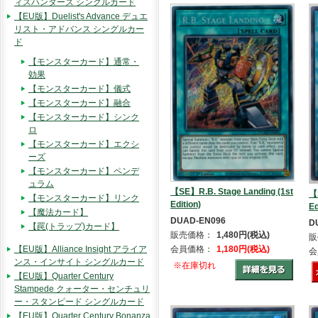
ィスハンターズ シングルカード
【EU版】Duelist's Advance デュエ
リスト・アドバンス シングルカー
ド
【モンスターカード】通常・
効果
【モンスターカード】儀式
【モンスターカード】融合
【モンスターカード】シンク
ロ
【モンスターカード】エクシ
ーズ
【モンスターカード】ペンデ
ュラム
【SE】R.B. Stage Landing (1st
【
【モンスターカード】リンク
Edition)
Ed
【魔法カード】
DUAD-EN096
D
【罠(トラップ)カード】
販売価格：
1,480円(税込)
販
会員価格：
1,180円(税込)
【EU版】Alliance Insight アライア
会
ンス・インサイト シングルカード
※在庫切れ
【EU版】Quarter Century
Stampede クォーター・センチュリ
ー・スタンピード シングルカード
【EU版】Quarter Century Bonanza