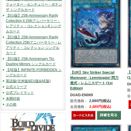
クォーター・センチュリー・ボナン
ザ シングルカード
【EU版】25th Anniversary Rarity
Collection II 25thアニバーサリー・
レアリティ・コレクションII シング
ルカード
【EU版】25th Anniversary Rarity
Collection 25thアニバーサリー・レ
アリティ・コレクション シングル
カード
【EU版】25th Anniversary Tin:
Dueling Mirrors シングルカード
【AE版】INFINITE-FORBIDDEN シ
【
【UR】Sky Striker Special
ングルカード
(1
Maneuver - Lemnisgate! 閃刀
英語版(北米版&EU版&AE版)
亜式－レムニスゲート (1st
D
公式スリーブ
Edition)
販
公式プレイマット
DUAD-EN069
会
未開封箱
販売価格：
2,880円(税込)
その他
会員価格：
2,480円(税込)