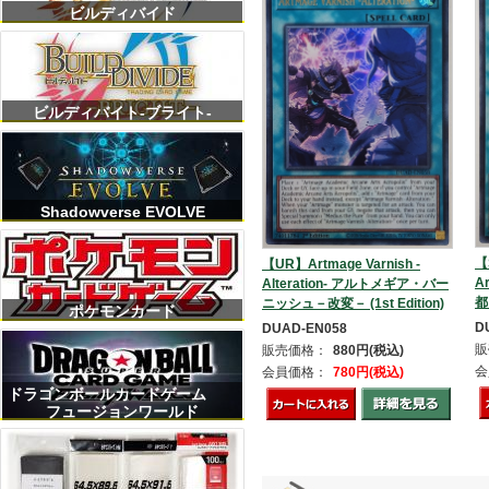
ビルディバイド
ビルディバイト-ブライト-
Shadowverse EVOLVE
【
【UR】Artmage Varnish -
A
Alteration- アルトメギア・バー
都
ニッシュ－改変－ (1st Edition)
ポケモンカード
D
DUAD-EN058
販
販売価格：
880円(税込)
会
会員価格：
780円(税込)
ドラゴンボールカードゲーム
フュージョンワールド