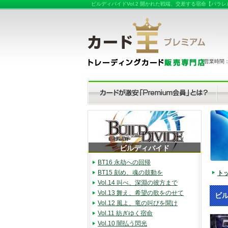
ビルディバイドVol.2 開かれた戦端、交差する宿命【パ
営業時間：（
ビルディバイド
BT16 永劫への回帰
BT15 刻め、魂の鼓動を
ト
Vol.14 叫べ、深淵の彼方まで
Vol.13 舞え、希望の歌をのせて
ビル
Vol.12 風よ、竜の叫びを聞け
Vol.11 紡ぎゆく宿命
Vol.10 闇払う閃光