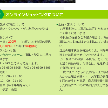
支払い方法について
■
返品・交換について
振込・クレジットがご利用いただけま
・ お客様都合のご返品には応じかねま
ご了承くださいませ。
料について
・ 不良品の返品をご希望の場合は、商
一律：
200円
（お買い上げ金額の税込
3日以内にE-mailまたはTELにてご
1,000円以上
の方は
送料無料
）
い。
問い合わせ先
当店の在庫状況を確認のうえ、同等
い合わせフォーム
・TEL・FAX にて承っ
換または返金させていただきます。
ります。
・ 万一発送中の破損、不良品、あるい
EL・FAX にて承っております。
と違う商品が届いた場合は、返送料
：06-6599-8805 FAX：06-6599-8805
で負担いたします。
時間：
・ 一度ご使用になられた商品（使用後
13：00～21：00
わかった場合を除く）、お客様の責
11：00～21：00
や汚れが生じた商品、商品到着後4日
無休（年末年始を除く）
した商品についての返品はお受けで
：伊加 倫浩
ん。