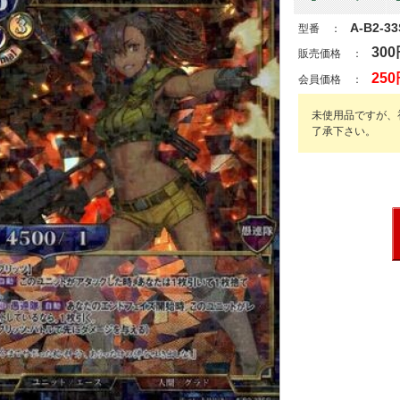
A-B2-3
型番 ：
300
販売価格 ：
250
会員価格 ：
未使用品ですが、
了承下さい。