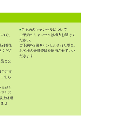
■
ご予約のキャンセルについて
すので、
ご予約のキャンセルは極力お避けく
ださい。
品到着後
ご予約を2回キャンセルされた場合、
連絡くださ
お客様の会員登録を抹消させていた
だきます。
商品と交
はご注文
はこちら
不良品と
任でキズ
以上経過
きませ