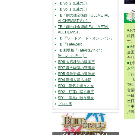
TB Vol.2 鬼滅の刃
TB Vol.1 鬼滅の刃
TB「鋼の錬金術師 FULLMETAL
ALCHEMIST Vol.2」
TB「鋼の錬金術師 FULLMETAL
■
お
ALCHEMIST」
銀行
TB 「ソードアート・オンライン」
す。
TB 「Fate/Zero」
■
送
TB 劇場版「Fate/stay night
全国
[Heaven’s Feel]」
合計
SD8 大言壮語の建国王
■
お
SD7 轟火騒乱の守護者
お問
SD5 危険遊戯の冒険者
てお
・T
SD4 激情を司る神妃
TEL
SD3 龍気を纏う才女
営業
SD2 紅蓮に猛る獣王
平日 
SD1 漆黒に嗤う魔女
土日 
プロモ系
年中
担当