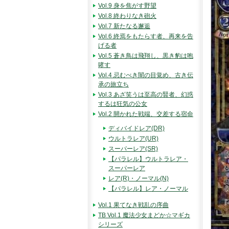
Vol.9 身を焦がす野望
Vol.8 終わりなき砲火
Vol.7 新たなる邂逅
Vol.6 終焉をもたらす者、再来を告
げる者
Vol.5 蒼き鳥は飛翔し、黒き豹は咆
哮す
Vol.4 忌むべき闇の目覚め、古き伝
承の旅立ち
Vol.3 あざ笑うは至高の賢者、幻惑
するは狂気の公女
Vol.2 開かれた戦端、交差する宿命
ディバイドレア(DR)
ウルトラレア(UR)
スーパーレア(SR)
【パラレル】ウルトラレア・
スーパーレア
レア(R)・ノーマル(N)
【パラレル】レア・ノーマル
Vol.1 果てなき戦乱の序曲
TB Vol.1 魔法少女まどか☆マギカ
シリーズ