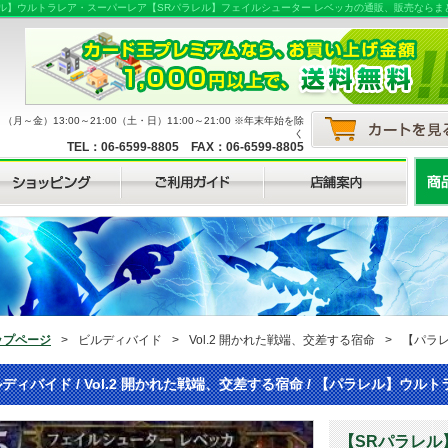
ラレル】ウルトラレア・スーパーレア【SRパラレル】フェイルシューター レベッカの通販、販売なら
月～金）13:00～21:00（土・日）11:00～21:00 ※年末年始を除
く
TEL：06-6599-8805 FAX：06-6599-8805
ップページ
>
ビルディバイド
>
Vol.2 開かれた戦端、交差する宿命
>
【パラ
ディバイド / Vol.2 開かれた戦端、交差する宿命 / 【パラレル】ウ
【SRパラレル