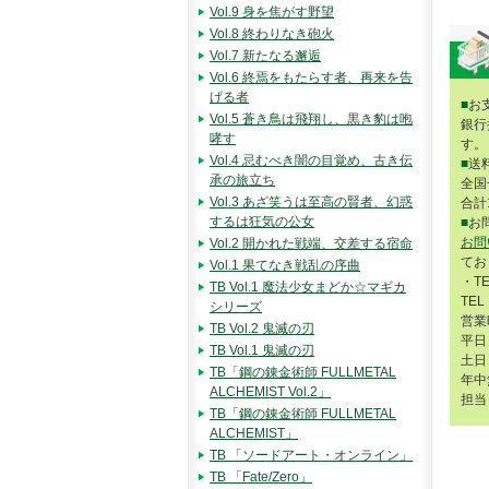
Vol.9 身を焦がす野望
Vol.8 終わりなき砲火
Vol.7 新たなる邂逅
Vol.6 終焉をもたらす者、再来を告
げる者
■
お
Vol.5 蒼き鳥は飛翔し、黒き豹は咆
銀行
哮す
す。
Vol.4 忌むべき闇の目覚め、古き伝
■
送
承の旅立ち
全国
Vol.3 あざ笑うは至高の賢者、幻惑
合計
するは狂気の公女
■
お
お問
Vol.2 開かれた戦端、交差する宿命
てお
Vol.1 果てなき戦乱の序曲
・T
TB Vol.1 魔法少女まどか☆マギカ
TEL
シリーズ
営業
TB Vol.2 鬼滅の刃
平日 
TB Vol.1 鬼滅の刃
土日 
TB「鋼の錬金術師 FULLMETAL
年中
ALCHEMIST Vol.2」
担当
TB「鋼の錬金術師 FULLMETAL
ALCHEMIST」
TB 「ソードアート・オンライン」
TB 「Fate/Zero」