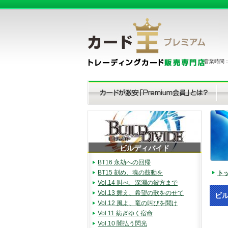
営業時間：（
ビルディバイド
BT16 永劫への回帰
BT15 刻め、魂の鼓動を
ト
Vol.14 叫べ、深淵の彼方まで
Vol.13 舞え、希望の歌をのせて
ビル
Vol.12 風よ、竜の叫びを聞け
Vol.11 紡ぎゆく宿命
Vol.10 闇払う閃光