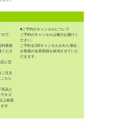
■
ご予約のキャンセルについて
すので、
ご予約のキャンセルは極力お避けく
ださい。
品到着後
ご予約を2回キャンセルされた場合、
連絡くださ
お客様の会員登録を抹消させていた
だきます。
商品と交
はご注文
はこちら
不良品と
任でキズ
以上経過
きませ