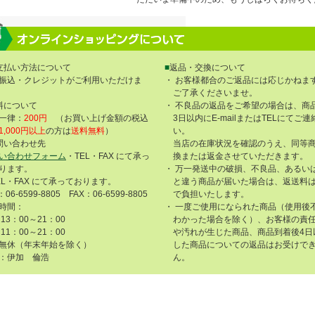
支払い方法について
■
返品・交換について
振込・クレジットがご利用いただけま
・ お客様都合のご返品には応じかねま
ご了承くださいませ。
料について
・ 不良品の返品をご希望の場合は、商
一律：
200円
（お買い上げ金額の税込
3日以内にE-mailまたはTELにてご
1,000円以上
の方は
送料無料
）
い。
問い合わせ先
当店の在庫状況を確認のうえ、同等
い合わせフォーム
・TEL・FAX にて承っ
換または返金させていただきます。
ります。
・ 万一発送中の破損、不良品、あるい
EL・FAX にて承っております。
と違う商品が届いた場合は、返送料
：06-6599-8805 FAX：06-6599-8805
で負担いたします。
時間：
・ 一度ご使用になられた商品（使用後
13：00～21：00
わかった場合を除く）、お客様の責
11：00～21：00
や汚れが生じた商品、商品到着後4日
無休（年末年始を除く）
した商品についての返品はお受けで
：伊加 倫浩
ん。