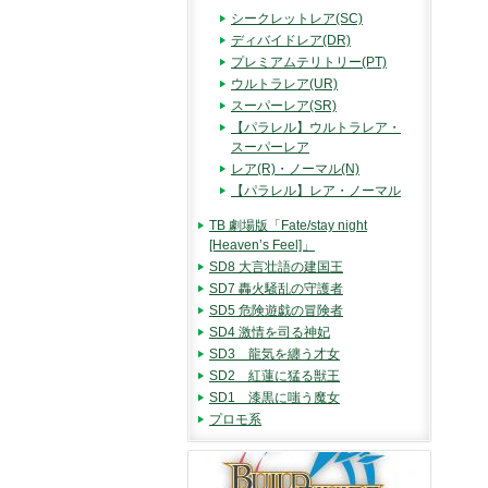
シークレットレア(SC)
ディバイドレア(DR)
プレミアムテリトリー(PT)
ウルトラレア(UR)
スーパーレア(SR)
【パラレル】ウルトラレア・
スーパーレア
レア(R)・ノーマル(N)
【パラレル】レア・ノーマル
TB 劇場版「Fate/stay night
[Heaven’s Feel]」
SD8 大言壮語の建国王
SD7 轟火騒乱の守護者
SD5 危険遊戯の冒険者
SD4 激情を司る神妃
SD3 龍気を纏う才女
SD2 紅蓮に猛る獣王
SD1 漆黒に嗤う魔女
プロモ系