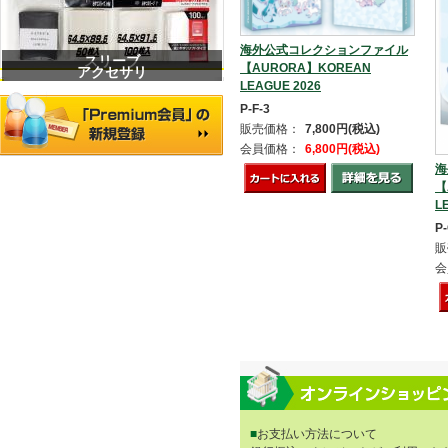
海外公式コレクションファイル
スリーブ
【AURORA】KOREAN
アクセサリ
LEAGUE 2026
P-F-3
販売価格：
7,800円(税込)
会員価格：
6,800円(税込)
海
【
L
P-
販
会
■
お支払い方法について