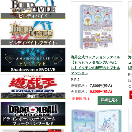
ビルディバイド
ビルディバイト-ブライト-
海
海外公式コレクションファイル
ュ
【もちもちメタモンのいちに
L
ち】メタモンの秘密のカプセル
Shadowverse EVOLVE
マンション
P-
P-F-2
販
販売価格：
7,800円(税込)
会
会員価格：
6,800円(税込)
遊戯王
※在庫切れ
ドラゴンボールカードゲーム
フュージョンワールド