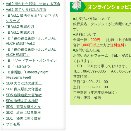
Vol.2 開かれた戦端、交差する宿命
Vol.1 果てなき戦乱の序曲
TB Vol.1 魔法少女まどか☆マギカ
■
お支払い方法について
シリーズ
銀行振込・クレジットがご利用いた
TB Vol.2 鬼滅の刃
す。
TB Vol.1 鬼滅の刃
■
送料について
TB「鋼の錬金術師 FULLMETAL
全国一律：
200円
（お買い上げ金額
ALCHEMIST Vol.2」
合計
1,000円以上
の方は
送料無料
）
TB「鋼の錬金術師 FULLMETAL
■
お問い合わせ先
ALCHEMIST」
お問い合わせフォーム
・TEL・FAX
TB 「ソードアート・オンライン」
ております。
・TEL・FAX にて承っております。
TB 「Fate/Zero」
TEL：06-6599-8805 FAX：06-659
TB 劇場版「Fate/stay night
営業時間：
[Heaven’s Feel]」
平日 13：00～21：00
SD8 大言壮語の建国王
土日 11：00～21：00
SD7 轟火騒乱の守護者
年中無休（年末年始を除く）
SD5 危険遊戯の冒険者
担当：伊加 倫浩
SD4 激情を司る神妃
SD3 龍気を纏う才女
SD2 紅蓮に猛る獣王
SD1 漆黒に嗤う魔女
プロモ系