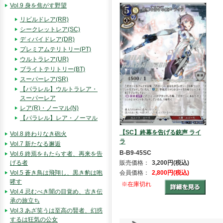
Vol.9 身を焦がす野望
リビルドレア(RR)
シークレットレア(SC)
ディバイドレア(DR)
プレミアムテリトリー(PT)
ウルトラレア(UR)
ブライトテリトリー(BT)
スーパーレア(SR)
【パラレル】ウルトラレア・
スーパーレア
レア(R)・ノーマル(N)
【パラレル】レア・ノーマル
【SC】終幕を告げる銃声 ライ
Vol.8 終わりなき砲火
ラ
Vol.7 新たなる邂逅
B-B9-45SC
Vol.6 終焉をもたらす者、再来を告
販売価格：
3,200円(税込)
げる者
会員価格：
2,800円(税込)
Vol.5 蒼き鳥は飛翔し、黒き豹は咆
哮す
※在庫切れ
Vol.4 忌むべき闇の目覚め、古き伝
承の旅立ち
Vol.3 あざ笑うは至高の賢者、幻惑
するは狂気の公女