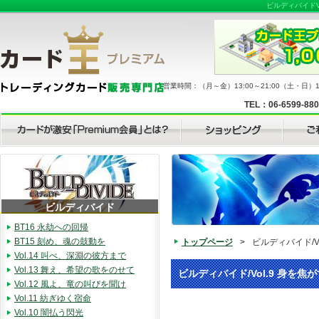
ビルディバイドV
営業時間：（月～金）13:00～21:00（土・日）11
TEL：06-6599-88
ビルディバイド
BT16 永劫への回帰
BT15 刻め、魂の鼓動を
トップページ
>
ビルディバイド/V
Vol.14 叫べ、深淵の彼方まで
Vol.13 舞え、希望の歌をのせて
ビルディバイド/Vol.9 身を焦
Vol.12 風よ、竜の叫びを聞け
Vol.11 紡ぎゆく宿命
Vol.10 闇払う閃光