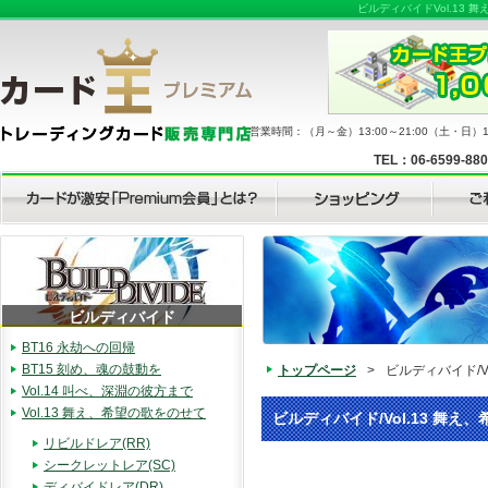
ビルディバイドVol.13
営業時間：（月～金）13:00～21:00（土・日）11
TEL：06-6599-88
ビルディバイド
BT16 永劫への回帰
BT15 刻め、魂の鼓動を
トップページ
>
ビルディバイド/V
Vol.14 叫べ、深淵の彼方まで
Vol.13 舞え、希望の歌をのせて
ビルディバイド/Vol.13 舞え
リビルドレア(RR)
シークレットレア(SC)
ディバイドレア(DR)