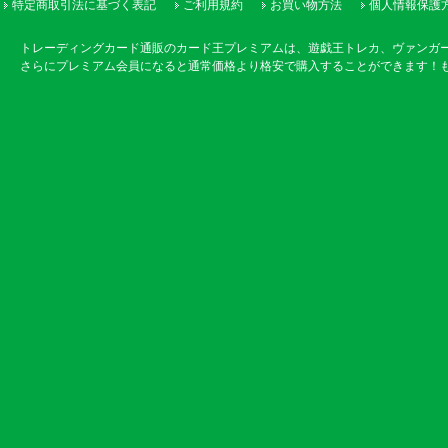
特定商取引法に基づく表記
ご利用規約
お買い物方法
個人情報保護
トレーディングカード通販のカード王プレミアムは、遊戯王トレカ、ヴァンガ
さらにプレミアム会員になると通常価格より格安で購入することができます！も