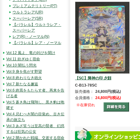
プレミアムテリトリー(PT)
ウルトラレア(UR)
スーパーレア(SR)
【パラレル】ウルトラレア・
スーパーレア
レア(R)・ノーマル(N)
【パラレル】レア・ノーマル
Vol.12 風よ、竜の叫びを聞け
Vol.11 紡ぎゆく宿命
Vol.10 闇払う閃光
Vol.9 身を焦がす野望
Vol.8 終わりなき砲火
【SC】降神の印 夕顔
Vol.7 新たなる邂逅
C-B13-78SC
Vol.6 終焉をもたらす者、再来を告
販売価格：
24,800円(税込)
げる者
会員価格：
24,800円(税込)
Vol.5 蒼き鳥は飛翔し、黒き豹は咆
※在庫切れ
哮す
Vol.4 忌むべき闇の目覚め、古き伝
承の旅立ち
Vol.3 あざ笑うは至高の賢者、幻惑
するは狂気の公女
Vol.2 開かれた戦端、交差する宿命