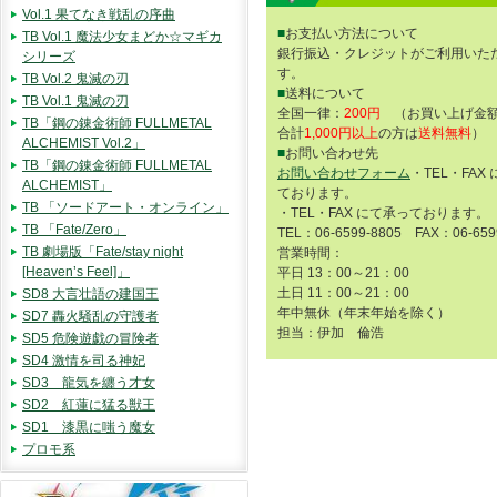
Vol.1 果てなき戦乱の序曲
■
お支払い方法について
TB Vol.1 魔法少女まどか☆マギカ
銀行振込・クレジットがご利用いた
シリーズ
す。
TB Vol.2 鬼滅の刃
■
送料について
TB Vol.1 鬼滅の刃
全国一律：
200円
（お買い上げ金額
TB「鋼の錬金術師 FULLMETAL
合計
1,000円以上
の方は
送料無料
）
ALCHEMIST Vol.2」
■
お問い合わせ先
TB「鋼の錬金術師 FULLMETAL
お問い合わせフォーム
・TEL・FAX
ALCHEMIST」
ております。
TB 「ソードアート・オンライン」
・TEL・FAX にて承っております。
TB 「Fate/Zero」
TEL：06-6599-8805 FAX：06-659
TB 劇場版「Fate/stay night
営業時間：
[Heaven’s Feel]」
平日 13：00～21：00
土日 11：00～21：00
SD8 大言壮語の建国王
年中無休（年末年始を除く）
SD7 轟火騒乱の守護者
担当：伊加 倫浩
SD5 危険遊戯の冒険者
SD4 激情を司る神妃
SD3 龍気を纏う才女
SD2 紅蓮に猛る獣王
SD1 漆黒に嗤う魔女
プロモ系