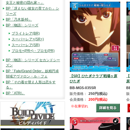
女王と秘密の隠れ家～」
BP「冴えない彼女の育てかた」シ
リーズ
BP「乃木坂46」
BP〈物語〉シリーズ
ブライトレア(BR)
スーパーレア+(SR+)
スーパーレア(SR)
プロモ+(PR+)・プロモ(PR)
BP〈物語〉シリーズ セカンドシー
ズン
BP「Fate/Grand Order」妖精円卓
【SR】ひたぎクラブ 戦場ヶ原
【
領域アヴァロン・ル・フェ
ひたぎ
原
BP「その着せ替え人形は恋をす
る」
BB-MGS-035SR
B
BP「ATRI」
販売価格：
250円(税込)
販
会員価格：
200円(税込)
会
※在庫切れ
ビルディバイド