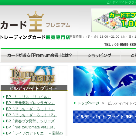
ビルディバイト-ブラ
営業時間：（月～金）13:00～21:00（土・日）11
TEL：06-6599-88
ビルディバイト-ブライト-
BP「リコリス・リコイル」
BP「天元突破グレンラガン」
トップページ
>
ビルディバイト-ブ
BP「ぼっち・ざ・ろっく！」
BP「ぼっち・ざ・ろっく！2」
ビルディバイト-ブライト-/BP
BP「青春ブタ野郎」シリーズ
BP「NieR:Automata Ver1.1a」
BP「ライザのアトリエ ～常闇の