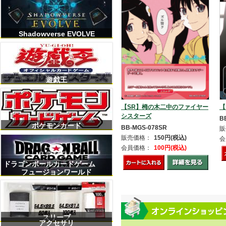
Shadowverse EVOLVE
遊戯王
【SR】栂の木二中のファイヤー
【
シスターズ
B
ポケモンカード
BB-MGS-078SR
販
販売価格：
150円(税込)
会
会員価格：
100円(税込)
ドラゴンボールカードゲーム
フュージョンワールド
スリーブ
アクセサリ