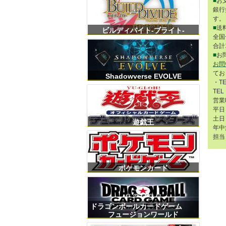
■
お
銀行
す。
■
送
ビルディバイト-ブライト-
全国
合計
■
お
お問
てお
Shadowverse EVOLVE
・T
TEL
営業
平日 
土日 
遊戯王
年中
担当
ポケモンカード
ドラゴンボールカードゲーム
フュージョンワールド