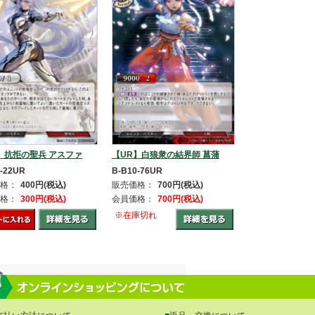
】抗拒の聖兵 アスファ
【UR】白狼衆の結界師 菖蒲
-22UR
B-B10-76UR
格：
400円(税込)
販売価格：
700円(税込)
格：
300円(税込)
会員価格：
700円(税込)
※在庫切れ