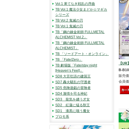
Vol.1 果てなき戦乱の序曲
TB Vol.1 魔法少女まどか☆マギカ
シリーズ
TB Vol.2 鬼滅の刃
TB Vol.1 鬼滅の刃
TB「鋼の錬金術師 FULLMETAL
ALCHEMIST Vol.2」
TB「鋼の錬金術師 FULLMETAL
ALCHEMIST」
TB 「ソードアート・オンライン」
TB 「Fate/Zero」
【UR
TB 劇場版「Fate/stay night
B-B10
[Heaven’s Feel]」
販売価
SD8 大言壮語の建国王
会員価
SD7 轟火騒乱の守護者
SD5 危険遊戯の冒険者
SD4 激情を司る神妃
SD3 龍気を纏う才女
SD2 紅蓮に猛る獣王
SD1 漆黒に嗤う魔女
プロモ系