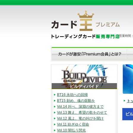
営業時間：（
ビルディバイド
BT16 永劫への回帰
BT15 刻め、魂の鼓動を
ト
Vol.14 叫べ、深淵の彼方まで
Vol.13 舞え、希望の歌をのせて
ビル
Vol.12 風よ、竜の叫びを聞け
Vol.11 紡ぎゆく宿命
Vol.10 闇払う閃光