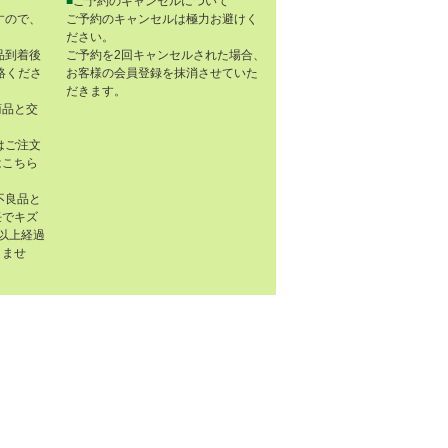
■
ご予約のキャンセルについて
すので、
ご予約のキャンセルは極力お避けく
ださい。
品到着後
ご予約を2回キャンセルされた場合、
連絡くださ
お客様の会員登録を抹消させていた
だきます。
商品と交
はご注文
はこちら
不良品と
任でキズ
以上経過
きませ