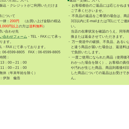
支払い方法について
■
返品・交換について
振込・クレジットがご利用いただけま
・ お客様都合のご返品には応じかねま
ご了承くださいませ。
料について
・ 不良品の返品をご希望の場合は、商
一律：
200円
（お買い上げ金額の税込
3日以内にE-mailまたはTELにてご
1,000円以上
の方は
送料無料
）
い。
問い合わせ先
当店の在庫状況を確認のうえ、同等
い合わせフォーム
・TEL・FAX にて承っ
換または返金させていただきます。
ります。
・ 万一発送中の破損、不良品、あるい
EL・FAX にて承っております。
と違う商品が届いた場合は、返送料
：06-6599-8805 FAX：06-6599-8805
で負担いたします。
時間：
・ 一度ご使用になられた商品（使用後
13：00～21：00
わかった場合を除く）、お客様の責
11：00～21：00
や汚れが生じた商品、商品到着後4日
無休（年末年始を除く）
した商品についての返品はお受けで
：伊加 倫浩
ん。