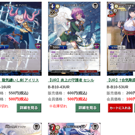
】龍気纏いし剣 アイリス
【UR】炎上の守護者 セシル
【UR】†合気剛柔
-16UR
B-B10-43UR
B-B10-53UR
格：
550円(税込)
販売価格：
600円(税込)
販売価格：
200
格：
500円(税込)
会員価格：
500円(税込)
会員価格：
100
庫切れ
※在庫切れ