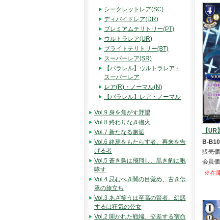
シークレットレア(SC)
ディバイドレア(DR)
プレミアムテリトリー(PT)
ウルトラレア(UR)
ブライトテリトリー(BT)
スーパーレア(SR)
【パラレル】ウルトラレア・
スーパーレア
レア(R)・ノーマル(N)
【パラレル】レア・ノーマル
Vol.9 身を焦がす野望
Vol.8 終わりなき砲火
【UR
Vol.7 新たなる邂逅
Vol.6 終焉をもたらす者、再来を告
B-B10
げる者
販売価
Vol.5 蒼き鳥は飛翔し、黒き豹は咆
会員価
哮す
※在
Vol.4 忌むべき闇の目覚め、古き伝
承の旅立ち
Vol.3 あざ笑うは至高の賢者、幻惑
するは狂気の公女
Vol.2 開かれた戦端、交差する宿命