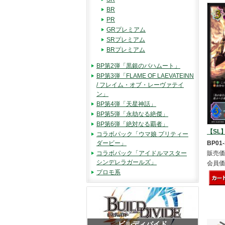
BR
PR
GRプレミアム
SRプレミアム
BRプレミアム
BP第2弾「黒銀のバハムート」
BP第3弾「FLAME OF LAEVATEINN
/ フレイム・オブ・レーヴァテイ
ン」
BP第4弾「天星神話」
BP第5弾「永劫なる絶傑」
BP第6弾「絶対なる覇者」
【SL
コラボパック「ウマ娘 プリティー
ダービー」
BP01-
コラボパック「アイドルマスター
販売価
シンデレラガールズ」
会員価
プロモ系
ビルディバイド