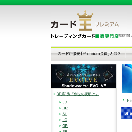
営業時間：（
Shadowverse EVOLVE
BP第1弾「創世の夜明け」
ト
LD
UR
Sh
SL
LG
GR
SR