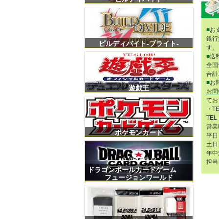
■
お
銀行
ビルディバイト-ブライト-
す。
■
送
全国
合計
■
お
遊戯王
お問
てお
・T
TEL
営業
ポケモンカード
平日 
土日 
年中
担当
ドラゴンボールカードゲーム
フュージョンワールド