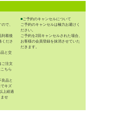
■
ご予約のキャンセルについて
すので、
ご予約のキャンセルは極力お避けく
ださい。
品到着後
ご予約を2回キャンセルされた場合、
連絡くださ
お客様の会員登録を抹消させていた
だきます。
商品と交
はご注文
はこちら
不良品と
任でキズ
以上経過
きませ