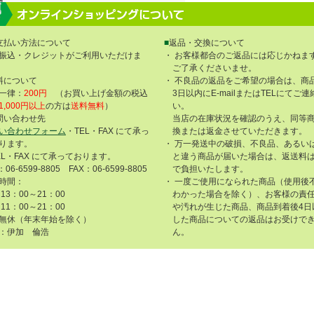
支払い方法について
■
返品・交換について
振込・クレジットがご利用いただけま
・ お客様都合のご返品には応じかねま
ご了承くださいませ。
料について
・ 不良品の返品をご希望の場合は、商
一律：
200円
（お買い上げ金額の税込
3日以内にE-mailまたはTELにてご
1,000円以上
の方は
送料無料
）
い。
問い合わせ先
当店の在庫状況を確認のうえ、同等
い合わせフォーム
・TEL・FAX にて承っ
換または返金させていただきます。
ります。
・ 万一発送中の破損、不良品、あるい
EL・FAX にて承っております。
と違う商品が届いた場合は、返送料
：06-6599-8805 FAX：06-6599-8805
で負担いたします。
時間：
・ 一度ご使用になられた商品（使用後
13：00～21：00
わかった場合を除く）、お客様の責
11：00～21：00
や汚れが生じた商品、商品到着後4日
無休（年末年始を除く）
した商品についての返品はお受けで
：伊加 倫浩
ん。