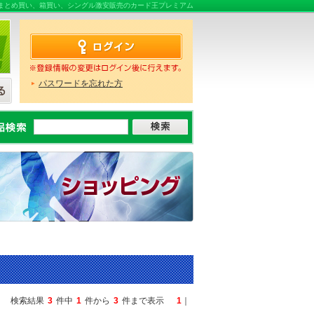
販売ならまとめ買い、箱買い、シングル激安販売のカード王プレミアム
パスワードを忘れた方
検索結果
3
件中
1
件から
3
件まで表示
1
｜