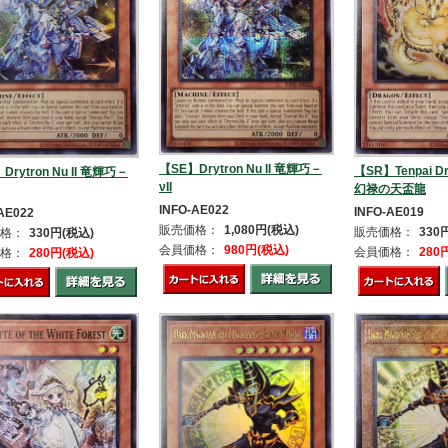
【SE】Drytron Nu II 竜輝巧－
【SR】Tenpai Dr
Drytron Nu II 竜輝巧－
νII
幻禄の天盃龍
INFO-AE022
INFO-AE019
AE022
販売価格：
1,080円(税込)
販売価格：
330
格：
330円(税込)
会員価格：
980円(税込)
会員価格：
280
格：
280円(税込)