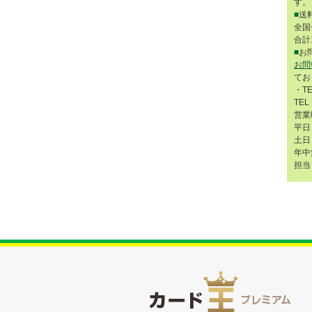
す。
■
送
全国
合計
■
お
お問
てお
・T
TEL
営業
平日 
土日 
年中
担当