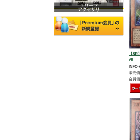
スリーブ
アクセサリ
【SR】
νII
INFO-
販売価
会員価