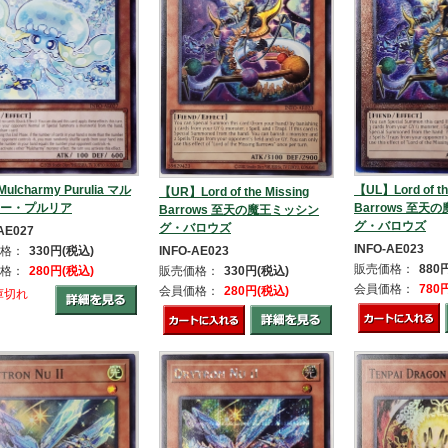
ulcharmy Purulia マル
【UL】Lord of th
【UR】Lord of the Missing
ー・プルリア
Barrows 至
Barrows 至天の魔王ミッシン
グ・バロウズ
グ・バロウズ
AE027
INFO-AE023
INFO-AE023
格：
330円(税込)
販売価格：
880
販売価格：
330円(税込)
格：
280円(税込)
会員価格：
780
会員価格：
280円(税込)
庫切れ