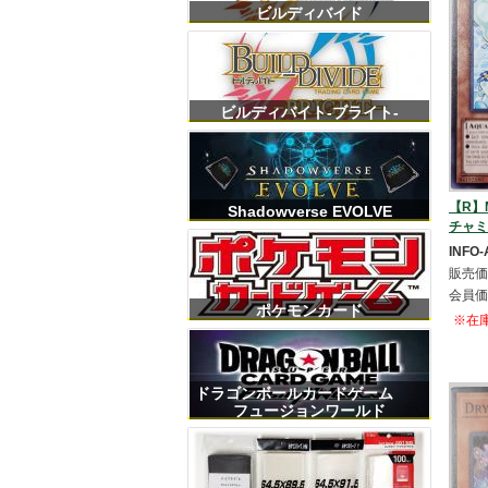
ビルディバイド
ビルディバイト-ブライト-
【R】M
Shadowverse EVOLVE
チャミ
INFO-
販売価
会員価
ポケモンカード
※在
ドラゴンボールカードゲーム
フュージョンワールド