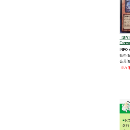
【SR】E
For
INFO-
販売価
会員価
※在
■
お
銀行