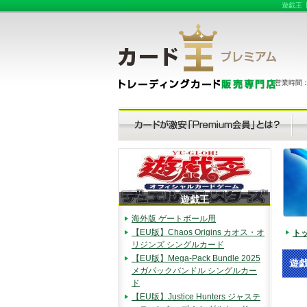
遊戯王【
営業時間：（
遊戯王
海外版 ゲートボール用
【EU版】Chaos Origins カオス・オ
ト
リジンズ シングルカード
【EU版】Mega-Pack Bundle 2025
遊戯
メガパックバンドル シングルカー
ド
【EU版】Justice Hunters ジャステ