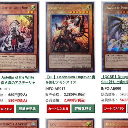
【QCSE】Dragon 
【UL】Fiendsmith Engraver 魔
stellar of the White
Soul 誇りと魂の
を刻むデモンスミス
est 白き森のアステーリャ
INFO-AE000
INFO-AE017
AE013
販売価格：
59,
販売価格：
3,380円(税込)
格：
680円(税込)
会員価格：
54,
会員価格：
2,980円(税込)
格：
580円(税込)