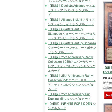
ィスハンターズ シングルカード
【EU版】Duelist's Advance デュエ
リスト・アドバンス シングルカー
ド
【EU版】Alliance Insight アライア
ンス・インサイト シングルカード
【EU版】Quarter Century
Stampede クォーター・センチュリ
ー・スタンピード シングルカード
【EU版】Quarter Century Bonanza
クォーター・センチュリー・ボナン
ザ シングルカード
【EU版】25th Anniversary Rarity
Collection II 25thアニバーサリー・
レアリティ・コレクションII シング
【SR】A
ルカード
For
【EU版】25th Anniversary Rarity
INFO-
Collection 25thアニバーサリー・レ
販売価
アリティ・コレクション シングル
会員価
カード
【EU版】25th Anniversary Tin:
Dueling Mirrors シングルカード
【AE版】INFINITE-FORBIDDEN シ
ングルカード