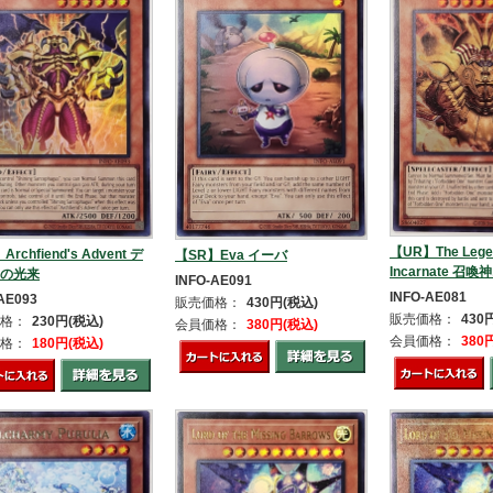
【UR】The Legen
rchfiend's Advent デ
【SR】Eva イーバ
Incarnate 
の光来
INFO-AE091
INFO-AE081
AE093
販売価格：
430円(税込)
販売価格：
430
格：
230円(税込)
会員価格：
380円(税込)
会員価格：
380
格：
180円(税込)