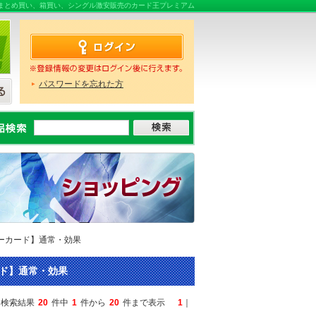
売ならまとめ買い、箱買い、シングル激安販売のカード王プレミアム
パスワードを忘れた方
ンスターカード】通常・効果
カード】通常・効果
検索結果
20
件中
1
件から
20
件まで表示
1
｜