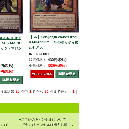
【SR】Sengenjin Wakes from
GICIAN THE
a Millennium 千年の眠りから覚
BLACK MAGIC
めし原人
ラック・マジシ
INFO-AE001
販売価格：
430円(税込)
会員価格：
380円(税込)
80円(税込)
80円(税込)
検索結果
20
件中
1
件から
20
件まで表示
1
｜
■
ご予約のキャンセルについて
すので、
ご予約のキャンセルは極力お避けく