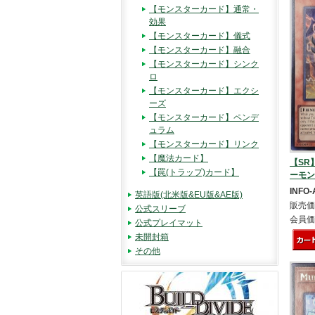
【モンスターカード】通常・
効果
【モンスターカード】儀式
【モンスターカード】融合
【モンスターカード】シンク
ロ
【モンスターカード】エクシ
ーズ
【モンスターカード】ペンデ
ュラム
【モンスターカード】リンク
【魔法カード】
【SR】A
【罠(トラップ)カード】
ーモン
INFO-
英語版(北米版&EU版&AE版)
販売価
公式スリーブ
会員価
公式プレイマット
未開封箱
その他