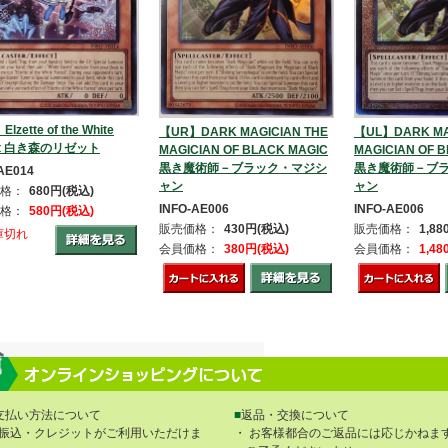
lzette of the White
【UR】DARK MAGICIAN THE
【UL】DARK MA
est 白き森のリゼット
MAGICIAN OF BLACK MAGIC
MAGICIAN OF 
黒き魔術師－ブラック・マジシ
黒き魔術師－ブ
AE014
ャン
ャン
格：
680円(税込)
INFO-AE006
INFO-AE006
格：
580円(税込)
販売価格：
430円(税込)
販売価格：
1,8
庫切れ
会員価格：
380円(税込)
会員価格：
1,4
支払い方法について
■
返品・交換について
振込・クレジットがご利用いただけま
・ お客様都合のご返品には応じかねま