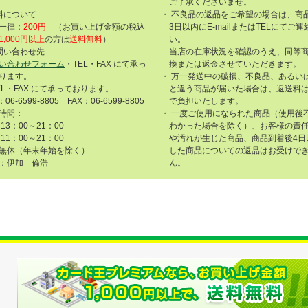
ご了承くださいませ。
料について
・ 不良品の返品をご希望の場合は、商
一律：
200円
（お買い上げ金額の税込
3日以内にE-mailまたはTELにてご
1,000円以上
の方は
送料無料
）
い。
問い合わせ先
当店の在庫状況を確認のうえ、同等
い合わせフォーム
・TEL・FAX にて承っ
換または返金させていただきます。
ります。
・ 万一発送中の破損、不良品、あるい
EL・FAX にて承っております。
と違う商品が届いた場合は、返送料
：06-6599-8805 FAX：06-6599-8805
で負担いたします。
時間：
・ 一度ご使用になられた商品（使用後
13：00～21：00
わかった場合を除く）、お客様の責
11：00～21：00
や汚れが生じた商品、商品到着後4日
無休（年末年始を除く）
した商品についての返品はお受けで
：伊加 倫浩
ん。