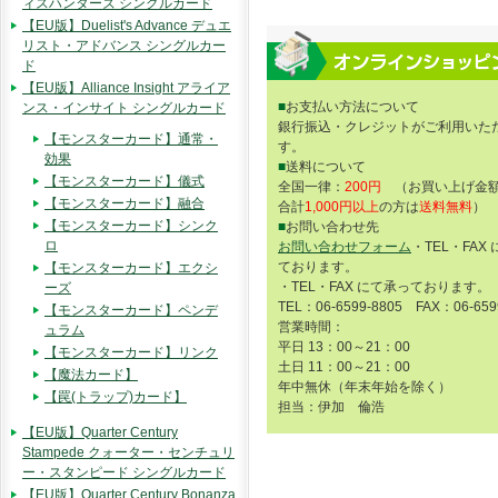
ィスハンターズ シングルカード
【EU版】Duelist's Advance デュエ
リスト・アドバンス シングルカー
ド
【EU版】Alliance Insight アライア
■
お支払い方法について
ンス・インサイト シングルカード
銀行振込・クレジットがご利用いた
【モンスターカード】通常・
す。
効果
■
送料について
【モンスターカード】儀式
全国一律：
200円
（お買い上げ金額
【モンスターカード】融合
合計
1,000円以上
の方は
送料無料
）
【モンスターカード】シンク
■
お問い合わせ先
ロ
お問い合わせフォーム
・TEL・FAX
ております。
【モンスターカード】エクシ
・TEL・FAX にて承っております。
ーズ
TEL：06-6599-8805 FAX：06-659
【モンスターカード】ペンデ
営業時間：
ュラム
平日 13：00～21：00
【モンスターカード】リンク
土日 11：00～21：00
【魔法カード】
年中無休（年末年始を除く）
【罠(トラップ)カード】
担当：伊加 倫浩
【EU版】Quarter Century
Stampede クォーター・センチュリ
ー・スタンピード シングルカード
【EU版】Quarter Century Bonanza