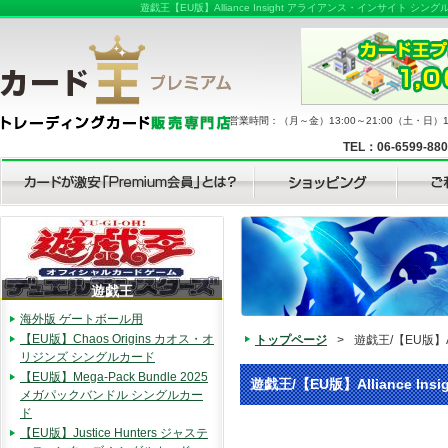
遊戯王【EU版】Alliance Insight アライアンス・イン
営業時間：（月～金）13:00～21:00（土・日）11
TEL：06-6599-88
遊戯王
海外版 ゲートボール用
【EU版】Chaos Origins カオス・オ
トップページ
>
遊戯王/【EU版】
リジンズ シングルカード
【EU版】Mega-Pack Bundle 2025
遊戯王/【EU版】Alliance
メガパックバンドル シングルカー
ド
【EU版】Justice Hunters ジャステ