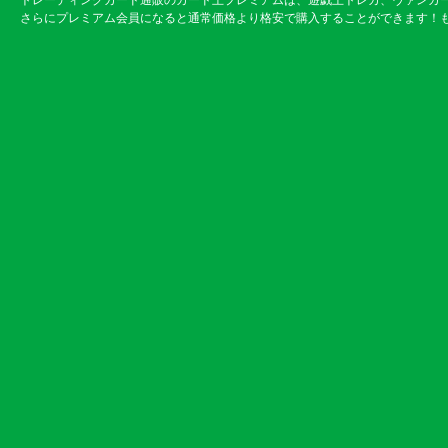
トレーディングカード通販のカード王プレミアムは、遊戯王トレカ、ヴァンガ
さらにプレミアム会員になると通常価格より格安で購入することができます！も