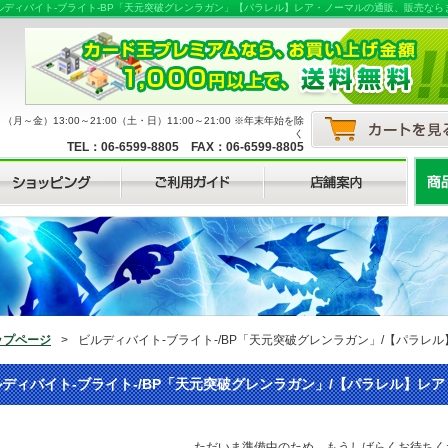
ルディバイト-ブライト-BP「天元突破グレンラガン」【パラレル】レア・ノーマルの通販、販売な
月～金）13:00～21:00（土・日）11:00～21:00 ※年末年始を除
く
TEL：06-6599-8805 FAX：06-6599-8805
ップページ
>
ビルディバイト-ブライト-/BP「天元突破グレンラガン」/【パラレ
ディバイト-ブライト-/BP「天元突破グレンラガン」/【パラレル】レ
ただいま準備中のため、もうしばらくお待ちく