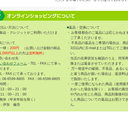
支払い方法について
■
返品・交換について
振込・クレジットがご利用いただけま
・ お客様都合のご返品には応じかねま
ご了承くださいませ。
料について
・ 不良品の返品をご希望の場合は、商
一律：
200円
（お買い上げ金額の税込
3日以内にE-mailまたはTELにてご
1,000円以上
の方は
送料無料
）
い。
問い合わせ先
当店の在庫状況を確認のうえ、同等
い合わせフォーム
・TEL・FAX にて承っ
換または返金させていただきます。
ります。
・ 万一発送中の破損、不良品、あるい
EL・FAX にて承っております。
と違う商品が届いた場合は、返送料
：06-6599-8805 FAX：06-6599-8805
で負担いたします。
時間：
・ 一度ご使用になられた商品（使用後
13：00～21：00
わかった場合を除く）、お客様の責
11：00～21：00
や汚れが生じた商品、商品到着後4日
無休（年末年始を除く）
した商品についての返品はお受けで
：伊加 倫浩
ん。