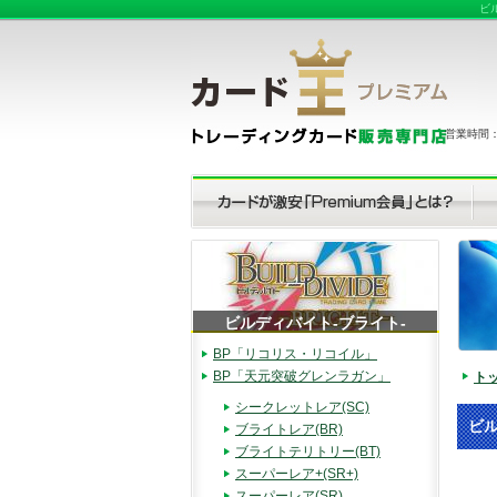
ビ
営業時間：（
ビルディバイト-ブライト-
BP「リコリス・リコイル」
BP「天元突破グレンラガン」
ト
シークレットレア(SC)
ビル
ブライトレア(BR)
ブライトテリトリー(BT)
スーパーレア+(SR+)
スーパーレア(SR)