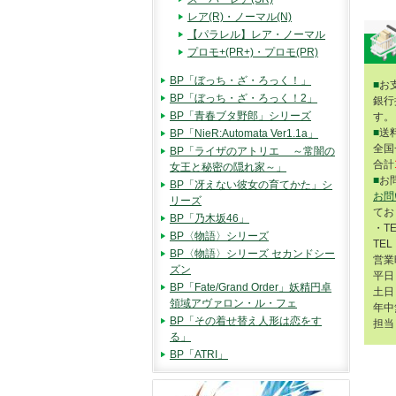
レア(R)・ノーマル(N)
【パラレル】レア・ノーマル
プロモ+(PR+)・プロモ(PR)
BP「ぼっち・ざ・ろっく！」
■
お
BP「ぼっち・ざ・ろっく！2」
銀行
BP「青春ブタ野郎」シリーズ
す。
■
送
BP「NieR:Automata Ver1.1a」
全国
BP「ライザのアトリエ ～常闇の
合計
女王と秘密の隠れ家～」
■
お
BP「冴えない彼女の育てかた」シ
お問
リーズ
てお
BP「乃木坂46」
・T
BP〈物語〉シリーズ
TEL
BP〈物語〉シリーズ セカンドシー
営業
ズン
平日 
BP「Fate/Grand Order」妖精円卓
土日 
領域アヴァロン・ル・フェ
年中
BP「その着せ替え人形は恋をす
担当
る」
BP「ATRI」