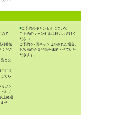
■
ご予約のキャンセルについて
すので、
ご予約のキャンセルは極力お避けく
ださい。
品到着後
ご予約を2回キャンセルされた場合、
連絡くださ
お客様の会員登録を抹消させていた
だきます。
商品と交
はご注文
はこちら
不良品と
任でキズ
以上経過
きませ