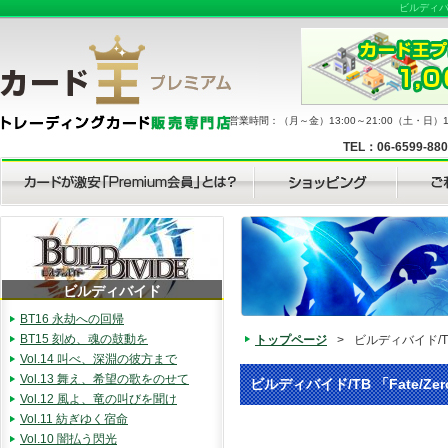
ビルディバ
営業時間：（月～金）13:00～21:00（土・日）11
TEL：06-6599-88
ビルディバイド
BT16 永劫への回帰
BT15 刻め、魂の鼓動を
トップページ
>
ビルディバイド/TB
Vol.14 叫べ、深淵の彼方まで
Vol.13 舞え、希望の歌をのせて
ビルディバイド/TB 「Fate/Ze
Vol.12 風よ、竜の叫びを聞け
Vol.11 紡ぎゆく宿命
Vol.10 闇払う閃光