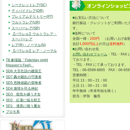
シークレットレア(SC)
ディバイドレア(DR)
プレミアムテリトリー(PT)
■
お支払い方法について
ウルトラレア(UR)
銀行振込・クレジットがご利用いた
スーパーレア(SR)
す。
■
送料について
【パラレル】ウルトラレア・
全国一律：
200円
（お買い上げ金額
スーパーレア
合計
1,000円以上
の方は
送料無料
）
レア(R)・ノーマル(N)
■
お問い合わせ先
【パラレル】レア・ノーマル
お問い合わせフォーム
・TEL・FAX
ております。
TB 劇場版「Fate/stay night
・TEL・FAX にて承っております。
[Heaven’s Feel]」
TEL：06-6599-8805 FAX：06-659
SD8 大言壮語の建国王
営業時間：
SD7 轟火騒乱の守護者
平日 13：00～21：00
SD5 危険遊戯の冒険者
土日 11：00～21：00
SD4 激情を司る神妃
年中無休（年末年始を除く）
SD3 龍気を纏う才女
担当：伊加 倫浩
SD2 紅蓮に猛る獣王
SD1 漆黒に嗤う魔女
プロモ系