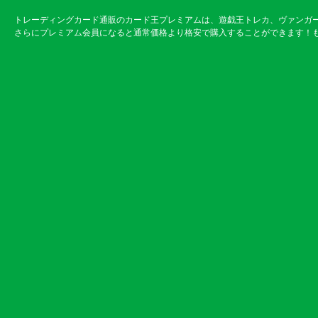
トレーディングカード通販のカード王プレミアムは、遊戯王トレカ、ヴァンガ
さらにプレミアム会員になると通常価格より格安で購入することができます！も