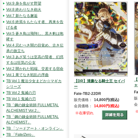
Vol.9 身を焦がす野望
Vol.8 終わりなき砲火
Vol.7 新たなる邂逅
Vol.6 終焉をもたらす者、再来を告
げる者
Vol.5 蒼き鳥は飛翔し、黒き豹は咆
哮す
Vol.4 忌むべき闇の目覚め、古き伝
承の旅立ち
Vol.3 あざ笑うは至高の賢者、幻惑
するは狂気の公女
Vol.2 開かれた戦端、交差する宿命
Vol.1 果てなき戦乱の序曲
【
TB Vol.1 魔法少女まどか☆マギカ
【DR】清廉なる騎士王 セイバ
ャ
シリーズ
ー
F
TB Vol.2 鬼滅の刃
Fate-TB2-22DR
販
TB Vol.1 鬼滅の刃
販売価格：
14,800円(税込)
会
TB「鋼の錬金術師 FULLMETAL
会員価格：
14,800円(税込)
ALCHEMIST Vol.2」
※在庫切れ
TB「鋼の錬金術師 FULLMETAL
ALCHEMIST」
TB 「ソードアート・オンライン」
TB 「Fate/Zero」