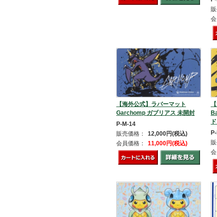
販
会
【海外公式】ラバーマット
【
Garchomp ガブリアス 未開封
B
ド
P-M-14
P
販売価格：
12,000円(税込)
販
会員価格：
11,000円(税込)
会