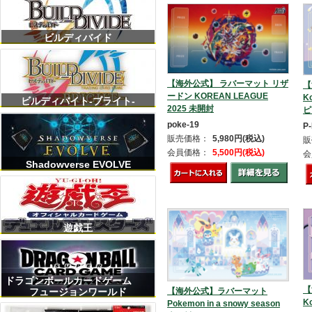
ビルディバイド
【海外公式】 ラバーマット リザ
【
ードン KOREAN LEAGUE
K
ビルディバイト-ブライト-
2025 未開封
ピ
poke-19
P
販売価格：
5,980円(税込)
販
会員価格：
5,500円(税込)
会
Shadowverse EVOLVE
遊戯王
ドラゴンボールカードゲーム
【
【海外公式】ラバーマット
フュージョンワールド
K
Pokemon in a snowy season