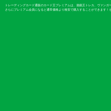
トレーディングカード通販のカード王プレミアムは、遊戯王トレカ、ヴァンガ
さらにプレミアム会員になると通常価格より格安で購入することができます！も