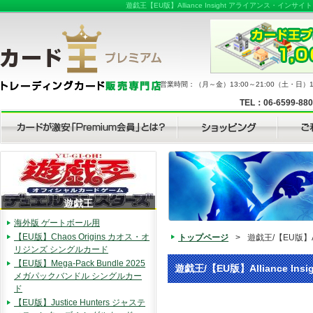
遊戯王【EU版】Alliance Insight アライアン
営業時間：（月～金）13:00～21:00（土・日）11
TEL：06-6599-88
遊戯王
海外版 ゲートボール用
【EU版】Chaos Origins カオス・オ
トップページ
>
遊戯王/【EU版】
リジンズ シングルカード
【EU版】Mega-Pack Bundle 2025
遊戯王/【EU版】Alliance
メガパックバンドル シングルカー
ド
【EU版】Justice Hunters ジャステ