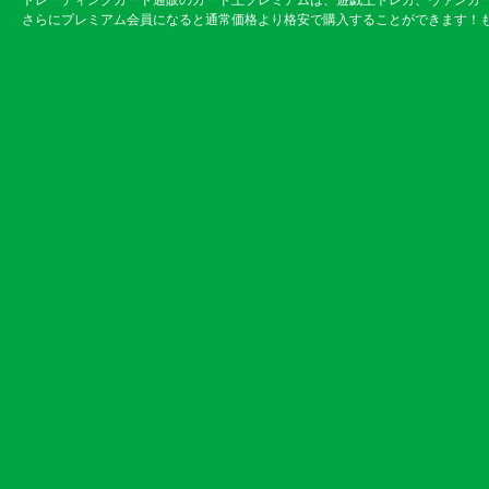
トレーディングカード通販のカード王プレミアムは、遊戯王トレカ、ヴァンガ
さらにプレミアム会員になると通常価格より格安で購入することができます！も