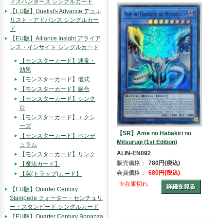
ィスハンターズ シングルカード
【EU版】Duelist's Advance デュエ
リスト・アドバンス シングルカー
ド
【EU版】Alliance Insight アライア
ンス・インサイト シングルカード
【モンスターカード】通常・
効果
【モンスターカード】儀式
【モンスターカード】融合
【モンスターカード】シンク
ロ
【モンスターカード】エクシ
ーズ
【SR】Ame no Habakiri no
【モンスターカード】ペンデ
Mitsurugi (1st Edition)
ュラム
ALIN-EN092
【モンスターカード】リンク
販売価格：
780円(税込)
【魔法カード】
会員価格：
680円(税込)
【罠(トラップ)カード】
※在庫切れ
【EU版】Quarter Century
Stampede クォーター・センチュリ
ー・スタンピード シングルカード
【EU版】Quarter Century Bonanza