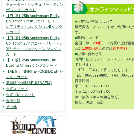
クォーター・センチュリー・ボナン
ザ シングルカード
【EU版】25th Anniversary Rarity
Collection II 25thアニバーサリー・
■
お支払い方法について
レアリティ・コレクションII シング
銀行振込・クレジットがご利用いた
ルカード
す。
■
送料について
【EU版】25th Anniversary Rarity
全国一律：
200円
（お買い上げ金額
Collection 25thアニバーサリー・レ
合計
1,000円以上
の方は
送料無料
）
アリティ・コレクション シングル
■
お問い合わせ先
カード
お問い合わせフォーム
・TEL・FAX
【EU版】25th Anniversary Tin:
ております。
Dueling Mirrors シングルカード
・TEL・FAX にて承っております。
【AE版】INFINITE-FORBIDDEN シ
TEL：06-6599-8805 FAX：06-659
ングルカード
営業時間：
英語版(北米版&EU版&AE版)
平日 13：00～21：00
公式スリーブ
土日 11：00～21：00
公式プレイマット
年中無休（年末年始を除く）
未開封箱
担当：伊加 倫浩
その他