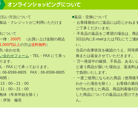
支払い方法について
■
返品・交換について
振込・クレジットがご利用いただけま
・ お客様都合のご返品には応じかねま
ご了承くださいませ。
料について
・ 不良品の返品をご希望の場合は、商
一律：
200円
（お買い上げ金額の税込
3日以内にE-mailまたはTELにてご
1,000円以上
の方は
送料無料
）
い。
問い合わせ先
当店の在庫状況を確認のうえ、同等
い合わせフォーム
・TEL・FAX にて承っ
換または返金させていただきます。
ります。
・ 万一発送中の破損、不良品、あるい
EL・FAX にて承っております。
と違う商品が届いた場合は、返送料
：06-6599-8805 FAX：06-6599-8805
で負担いたします。
時間：
・ 一度ご使用になられた商品（使用後
13：00～21：00
わかった場合を除く）、お客様の責
11：00～21：00
や汚れが生じた商品、商品到着後4日
無休（年末年始を除く）
した商品についての返品はお受けで
：伊加 倫浩
ん。