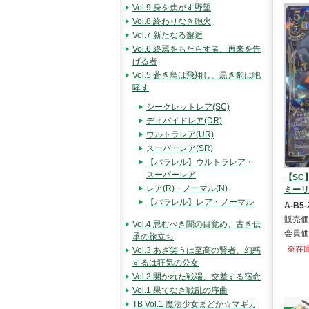
Vol.9 身を焦がす野望
Vol.8 終わりなき砲火
Vol.7 新たなる邂逅
Vol.6 終焉をもたらす者、再来を告
げる者
Vol.5 蒼き鳥は飛翔し、黒き豹は咆
哮す
シークレットレア(SC)
ディバイドレア(DR)
ウルトラレア(UR)
スーパーレア(SR)
【パラレル】ウルトラレア・
スーパーレア
【SC
レア(R)・ノーマル(N)
ミーリ
【パラレル】レア・ノーマル
A-B5-
販売価
Vol.4 忌むべき闇の目覚め、古き伝
会員価
承の旅立ち
※在
Vol.3 あざ笑うは至高の賢者、幻惑
するは狂気の公女
Vol.2 開かれた戦端、交差する宿命
Vol.1 果てなき戦乱の序曲
TB Vol.1 魔法少女まどか☆マギカ