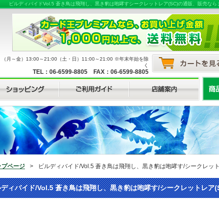
ビルディバイドVol.5 蒼き鳥は飛翔し、黒き豹は咆哮すシークレットレア(SC)の通販、販売
月～金）13:00～21:00（土・日）11:00～21:00 ※年末年始を除
く
TEL：06-6599-8805 FAX：06-6599-8805
ップページ
>
ビルディバイド/Vol.5 蒼き鳥は飛翔し、黒き豹は咆哮す/シークレット
ディバイド/Vol.5 蒼き鳥は飛翔し、黒き豹は咆哮す/シークレットレア(S