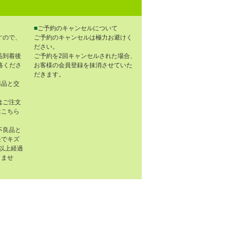
■
ご予約のキャンセルについて
すので、
ご予約のキャンセルは極力お避けく
ださい。
品到着後
ご予約を2回キャンセルされた場合、
連絡くださ
お客様の会員登録を抹消させていた
だきます。
商品と交
はご注文
はこちら
不良品と
任でキズ
以上経過
きませ