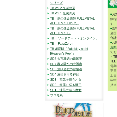
シリーズ
TB Vol.2 鬼滅の刃
TB Vol.1 鬼滅の刃
■
お
TB「鋼の錬金術師 FULLMETAL
銀行
ALCHEMIST Vol.2」
す。
■
送
TB「鋼の錬金術師 FULLMETAL
全国
ALCHEMIST」
合計
TB 「ソードアート・オンライン」
■
お
TB 「Fate/Zero」
お問
TB 劇場版「Fate/stay night
てお
[Heaven’s Feel]」
・T
SD8 大言壮語の建国王
TEL
SD7 轟火騒乱の守護者
営業
SD5 危険遊戯の冒険者
平日 
SD4 激情を司る神妃
土日 
SD3 龍気を纏う才女
年中
担当
SD2 紅蓮に猛る獣王
SD1 漆黒に嗤う魔女
プロモ系