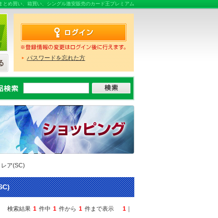
ならまとめ買い、箱買い、シングル激安販売のカード王プレミアム
パスワードを忘れた方
レア(SC)
C)
検索結果
1
件中
1
件から
1
件まで表示
1
｜