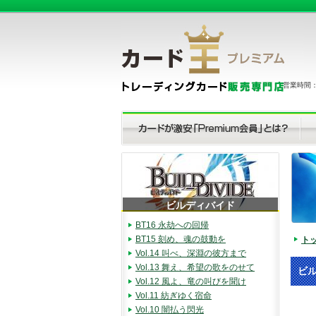
営業時間：（
ビルディバイド
BT16 永劫への回帰
BT15 刻め、魂の鼓動を
ト
Vol.14 叫べ、深淵の彼方まで
Vol.13 舞え、希望の歌をのせて
ビル
Vol.12 風よ、竜の叫びを聞け
Vol.11 紡ぎゆく宿命
Vol.10 闇払う閃光