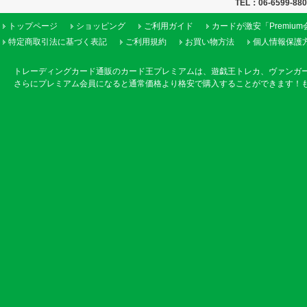
TEL：06-6599-88
トップページ
ショッピング
ご利用ガイド
カードが激安「Premiu
特定商取引法に基づく表記
ご利用規約
お買い物方法
個人情報保護
トレーディングカード通販のカード王プレミアムは、遊戯王トレカ、ヴァンガ
さらにプレミアム会員になると通常価格より格安で購入することができます！も