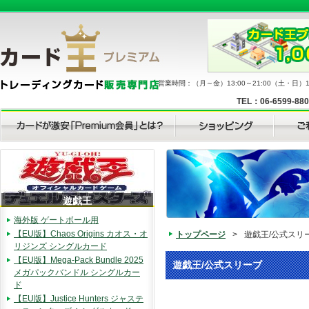
営業時間：（月～金）13:00～21:00（土・日）11
TEL：06-6599-88
遊戯王
海外版 ゲートボール用
【EU版】Chaos Origins カオス・オ
トップページ
>
遊戯王/公式スリ
リジンズ シングルカード
【EU版】Mega-Pack Bundle 2025
遊戯王/公式スリーブ
メガパックバンドル シングルカー
ド
【EU版】Justice Hunters ジャステ