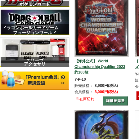
ポケモンカード
ドラゴンボールカードゲーム
フュージョンワールド
スリーブ
【海外公式】 World
【
アクセサリ
Championship Qualifier 2023
ズ
約100枚
Y-
Y-P-10
販
販売価格：
8,980円(税込)
会
会員価格：
8,000円(税込)
※在庫切れ