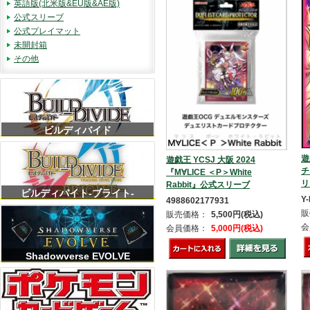
英語版(北米版&EU版&AE版)
公式スリーブ
公式プレイマット
未開封箱
その他
ビルディバイド
遊
遊戯王 YCSJ 大阪 2024
チ
『M∀LICE ＜P＞White
リ
Rabbit』公式スリーブ
ビルディバイト-ブライト-
Y-
4988602177931
販
販売価格：
5,500円(税込)
会
会員価格：
5,000円(税込)
Shadowverse EVOLVE