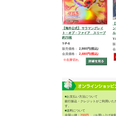
【
【海外公式】 サラマングレイ
ン
ト・オブ・ファイア スリーブ
ル
約70枚
Y-
Y-P-6
販
販売価格：
2,980円(税込)
会
会員価格：
2,480円(税込)
※在庫切れ
■
お支払い方法について
銀行振込・クレジットがご利用いた
す。
■
送料について
全国一律：
200円
（お買い上げ金額