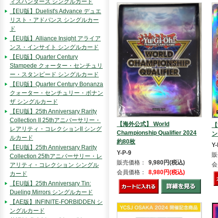
ィスハンターズ シングルカード
【EU版】Duelist's Advance デュエ
リスト・アドバンス シングルカー
ド
【EU版】Alliance Insight アライア
ンス・インサイト シングルカード
【EU版】Quarter Century
Stampede クォーター・センチュリ
ー・スタンピード シングルカード
【EU版】Quarter Century Bonanza
クォーター・センチュリー・ボナン
ザ シングルカード
【EU版】25th Anniversary Rarity
Collection II 25thアニバーサリー・
【海外公式】 World
【
レアリティ・コレクションII シング
Championship Qualifier 2024
ン
ルカード
約80枚
Y-
【EU版】25th Anniversary Rarity
Y-P-9
販
Collection 25thアニバーサリー・レ
販売価格：
9,980円(税込)
会
アリティ・コレクション シングル
会員価格：
8,980円(税込)
カード
【EU版】25th Anniversary Tin:
Dueling Mirrors シングルカード
【AE版】INFINITE-FORBIDDEN シ
ングルカード