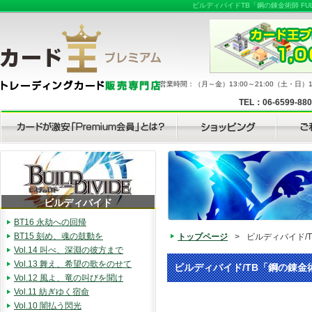
ビルディバイドTB「鋼の錬金術師 FU
営業時間：（月～金）13:00～21:00（土・日）11
TEL：06-6599-88
ビルディバイド
BT16 永劫への回帰
BT15 刻め、魂の鼓動を
トップページ
>
ビルディバイド/TB
Vol.14 叫べ、深淵の彼方まで
Vol.13 舞え、希望の歌をのせて
ビルディバイド/TB「鋼の錬金術師 
Vol.12 風よ、竜の叫びを聞け
Vol.11 紡ぎゆく宿命
Vol.10 闇払う閃光