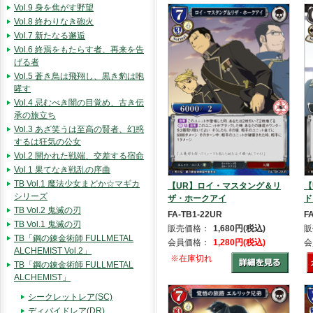
Vol.9 身を焦がす野望
Vol.8 終わりなき砲火
Vol.7 新たなる邂逅
Vol.6 終焉をもたらす者、再来を告
げる者
Vol.5 蒼き鳥は飛翔し、黒き豹は咆
哮す
Vol.4 忌むべき闇の目覚め、古き伝
承の旅立ち
Vol.3 あざ笑うは至高の賢者、幻惑
するは狂気の公女
Vol.2 開かれた戦端、交差する宿命
Vol.1 果てなき戦乱の序曲
TB Vol.1 魔法少女まどか☆マギカ
【UR】ロイ・マスタング＆リ
【
シリーズ
ザ・ホークアイ
ド
TB Vol.2 鬼滅の刃
FA-TB1-22UR
F
TB Vol.1 鬼滅の刃
販売価格：
1,680円(税込)
販
TB「鋼の錬金術師 FULLMETAL
会員価格：
1,280円(税込)
会
ALCHEMIST Vol.2」
※在庫切れ
TB「鋼の錬金術師 FULLMETAL
ALCHEMIST」
シークレットレア(SC)
ディバイドレア(DR)