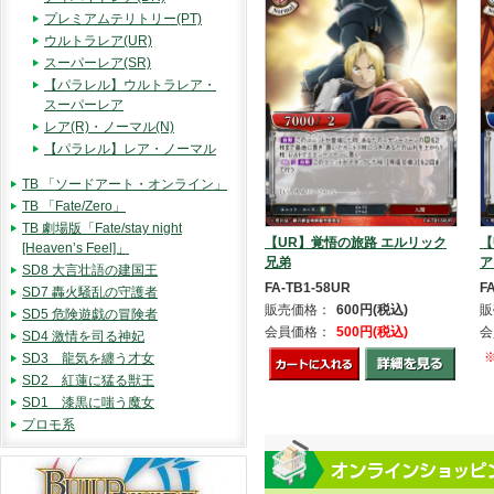
プレミアムテリトリー(PT)
ウルトラレア(UR)
スーパーレア(SR)
【パラレル】ウルトラレア・
スーパーレア
レア(R)・ノーマル(N)
【パラレル】レア・ノーマル
TB 「ソードアート・オンライン」
TB 「Fate/Zero」
TB 劇場版「Fate/stay night
【UR】覚悟の旅路 エルリック
【
[Heaven’s Feel]」
兄弟
ア
SD8 大言壮語の建国王
FA-TB1-58UR
F
SD7 轟火騒乱の守護者
販売価格：
600円(税込)
販
SD5 危険遊戯の冒険者
会員価格：
500円(税込)
会
SD4 激情を司る神妃
SD3 龍気を纏う才女
SD2 紅蓮に猛る獣王
SD1 漆黒に嗤う魔女
プロモ系