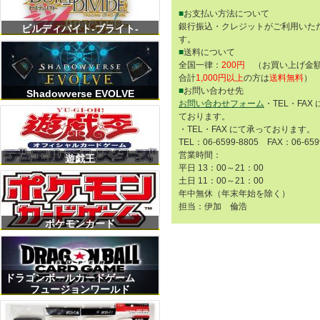
■
お支払い方法について
銀行振込・クレジットがご利用いた
ビルディバイト-ブライト-
す。
■
送料について
全国一律：
200円
（お買い上げ金額
合計
1,000円以上
の方は
送料無料
）
■
お問い合わせ先
Shadowverse EVOLVE
お問い合わせフォーム
・TEL・FAX
ております。
・TEL・FAX にて承っております。
TEL：06-6599-8805 FAX：06-659
営業時間：
遊戯王
平日 13：00～21：00
土日 11：00～21：00
年中無休（年末年始を除く）
担当：伊加 倫浩
ポケモンカード
ドラゴンボールカードゲーム
フュージョンワールド