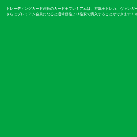
トレーディングカード通販のカード王プレミアムは、遊戯王トレカ、ヴァンガ
さらにプレミアム会員になると通常価格より格安で購入することができます！も