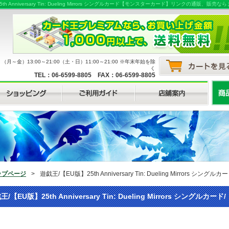
th Anniversary Tin: Dueling Mirrors シングルカード【モンスターカード】リンクの
月～金）13:00～21:00（土・日）11:00～21:00 ※年末年始を除
く
TEL：06-6599-8805 FAX：06-6599-8805
ップページ
>
遊戯王/【EU版】25th Anniversary Tin: Dueling Mirrors
王/【EU版】25th Anniversary Tin: Dueling Mirrors シン