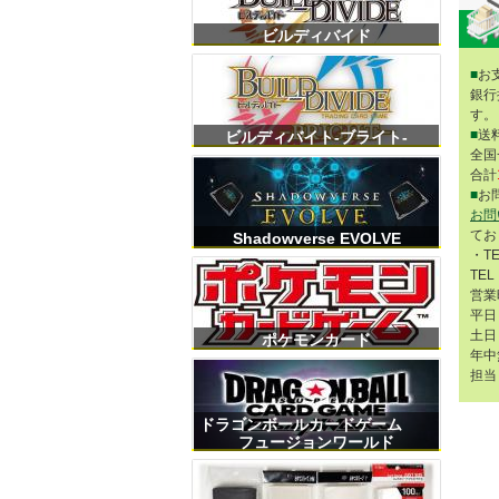
ビルディバイド
■
お
銀行
す。
■
送
ビルディバイト-ブライト-
全国
合計
■
お
お問
てお
Shadowverse EVOLVE
・T
TEL
営業
平日 
土日 
ポケモンカード
年中
担当
ドラゴンボールカードゲーム
フュージョンワールド