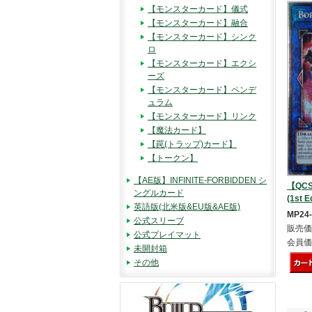
【モンスターカード】儀式
【モンスターカード】融合
【モンスターカード】シンク
ロ
【モンスターカード】エクシ
ーズ
【モンスターカード】ペンデ
ュラム
【モンスターカード】リンク
【魔法カード】
【罠(トラップ)カード】
【トークン】
【AE版】INFINITE-FORBIDDEN シ
【QCS
ングルカード
(1st E
英語版(北米版&EU版&AE版)
MP24
公式スリーブ
販売価
公式プレイマット
会員価
未開封箱
その他