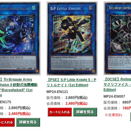
【QCSE】Relinqu
Tri-Brigade Arms
【PSE】S:P Little Knight S：P
サクリファイス・ア
phalus II 鉄獣式強襲機動
リトルナイト (1st Edition)
Edition)
ucephalusII” (1st
MP24-EN121
n)
MP24-EN007
販売価格：
2,880円(税込)
-EN175
販売価格：
880
会員価格：
2,480円(税込)
格：
2,880円(税込)
会員価格：
780
格：
2,480円(税込)
※在庫切れ