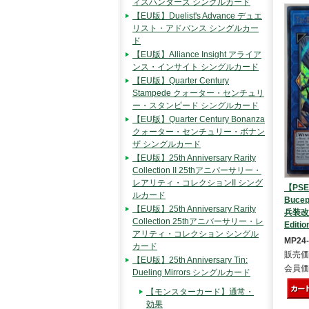
ィスハンターズ シングルカード
【EU版】Duelist's Advance デュエ
リスト・アドバンス シングルカー
ド
【EU版】Alliance Insight アライア
ンス・インサイト シングルカード
【EU版】Quarter Century
Stampede クォーター・センチュリ
ー・スタンピード シングルカード
【EU版】Quarter Century Bonanza
クォーター・センチュリー・ボナン
ザ シングルカード
【EU版】25th Anniversary Rarity
Collection II 25thアニバーサリー・
レアリティ・コレクションII シング
【PSE】
ルカード
Buce
【EU版】25th Anniversary Rarity
兵装改“B
Collection 25thアニバーサリー・レ
Editio
アリティ・コレクション シングル
MP24
カード
販売価
【EU版】25th Anniversary Tin:
会員価
Dueling Mirrors シングルカード
【モンスターカード】通常・
効果