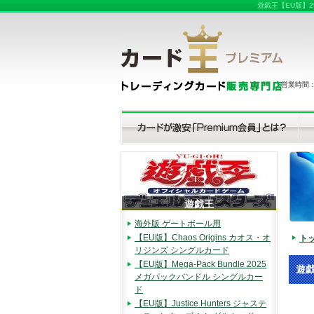
遊戯王【EU版】25
営業時間：（
遊戯王
海外版 ゲートボール用
【EU版】Chaos Origins カオス・オ
ト
リジンズ シングルカード
【EU版】Mega-Pack Bundle 2025
遊戯
メガパックバンドル シングルカー
ド
【EU版】Justice Hunters ジャステ