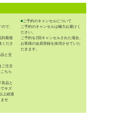
■
ご予約のキャンセルについて
すので、
ご予約のキャンセルは極力お避けく
ださい。
品到着後
ご予約を2回キャンセルされた場合、
連絡くださ
お客様の会員登録を抹消させていた
だきます。
商品と交
はご注文
はこちら
不良品と
任でキズ
以上経過
きませ