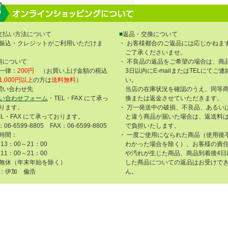
支払い方法について
■
返品・交換について
振込・クレジットがご利用いただけま
・ お客様都合のご返品には応じかねま
ご了承くださいませ。
料について
・ 不良品の返品をご希望の場合は、商
一律：
200円
（お買い上げ金額の税込
3日以内にE-mailまたはTELにてご
1,000円以上
の方は
送料無料
）
い。
問い合わせ先
当店の在庫状況を確認のうえ、同等
い合わせフォーム
・TEL・FAX にて承っ
換または返金させていただきます。
ります。
・ 万一発送中の破損、不良品、あるい
EL・FAX にて承っております。
と違う商品が届いた場合は、返送料
：06-6599-8805 FAX：06-6599-8805
で負担いたします。
時間：
・ 一度ご使用になられた商品（使用後
13：00～21：00
わかった場合を除く）、お客様の責
11：00～21：00
や汚れが生じた商品、商品到着後4日
無休（年末年始を除く）
した商品についての返品はお受けで
：伊加 倫浩
ん。