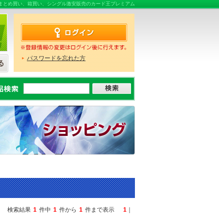
販売ならまとめ買い、箱買い、シングル激安販売のカード王プレミアム
パスワードを忘れた方
検索結果
1
件中
1
件から
1
件まで表示
1
｜