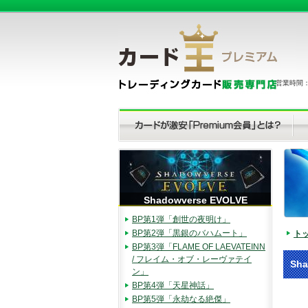
営業時間：（
Shadowverse EVOLVE
BP第1弾「創世の夜明け」
BP第2弾「黒銀のバハムート」
ト
BP第3弾「FLAME OF LAEVATEINN
/ フレイム・オブ・レーヴァテイ
Sh
ン」
BP第4弾「天星神話」
BP第5弾「永劫なる絶傑」