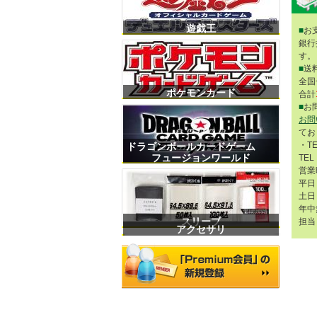
遊戯王
■
お
銀行
す。
■
送
全国
ポケモンカード
合計
■
お
お問
てお
・T
ドラゴンボールカードゲーム
フュージョンワールド
TEL
営業
平日 
土日 
年中
スリーブ
担当
アクセサリ