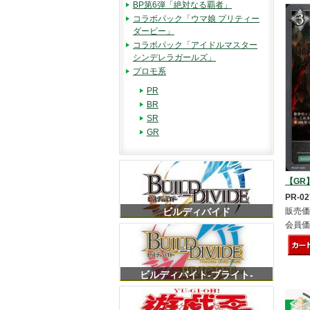
BP第6弾「絶対なる覇者」
コラボパック「ウマ娘 プリティー
ダービー」
コラボパック「アイドルマスター
シンデレラガールズ」
プロモ系
PR
BR
SR
GR
【GR
PR-02
ビルディバイド
販売価
会員価
ビルディバイト-ブライト-