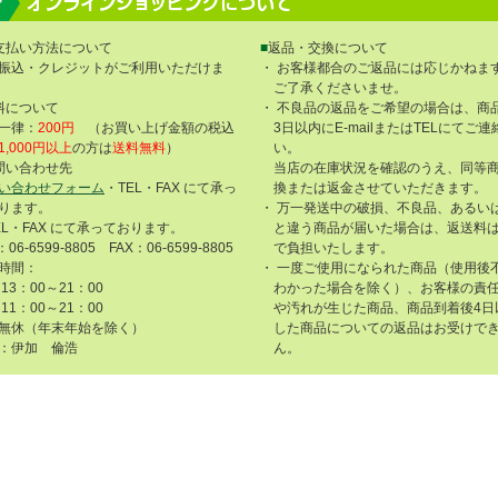
支払い方法について
■
返品・交換について
振込・クレジットがご利用いただけま
・ お客様都合のご返品には応じかねま
ご了承くださいませ。
料について
・ 不良品の返品をご希望の場合は、商
一律：
200円
（お買い上げ金額の税込
3日以内にE-mailまたはTELにてご
1,000円以上
の方は
送料無料
）
い。
問い合わせ先
当店の在庫状況を確認のうえ、同等
い合わせフォーム
・TEL・FAX にて承っ
換または返金させていただきます。
ります。
・ 万一発送中の破損、不良品、あるい
EL・FAX にて承っております。
と違う商品が届いた場合は、返送料
：06-6599-8805 FAX：06-6599-8805
で負担いたします。
時間：
・ 一度ご使用になられた商品（使用後
13：00～21：00
わかった場合を除く）、お客様の責
11：00～21：00
や汚れが生じた商品、商品到着後4日
無休（年末年始を除く）
した商品についての返品はお受けで
：伊加 倫浩
ん。