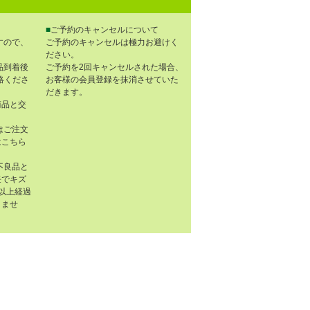
■
ご予約のキャンセルについて
すので、
ご予約のキャンセルは極力お避けく
ださい。
品到着後
ご予約を2回キャンセルされた場合、
連絡くださ
お客様の会員登録を抹消させていた
だきます。
商品と交
はご注文
はこちら
不良品と
任でキズ
以上経過
きませ