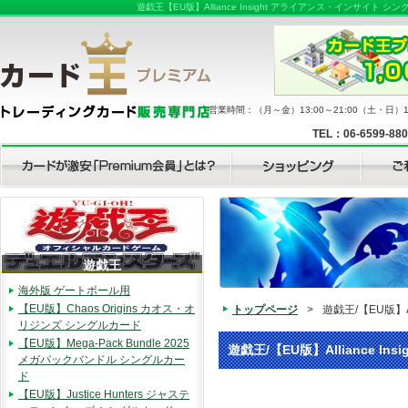
遊戯王【EU版】Alliance Insight アライアンス・イ
営業時間：（月～金）13:00～21:00（土・日）11
TEL：06-6599-88
遊戯王
海外版 ゲートボール用
【EU版】Chaos Origins カオス・オ
トップページ
>
遊戯王/【EU版】
リジンズ シングルカード
【EU版】Mega-Pack Bundle 2025
遊戯王/【EU版】Alliance
メガパックバンドル シングルカー
ド
【EU版】Justice Hunters ジャステ