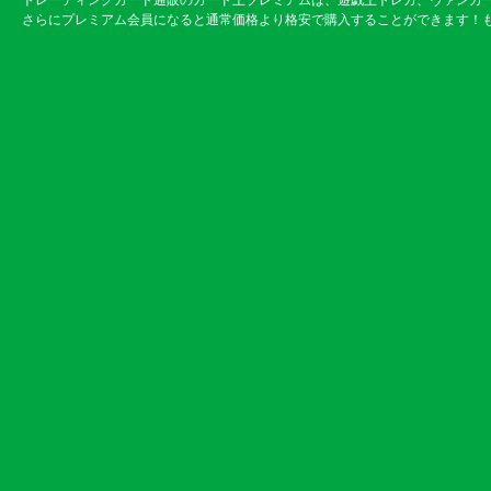
トレーディングカード通販のカード王プレミアムは、遊戯王トレカ、ヴァンガ
さらにプレミアム会員になると通常価格より格安で購入することができます！も