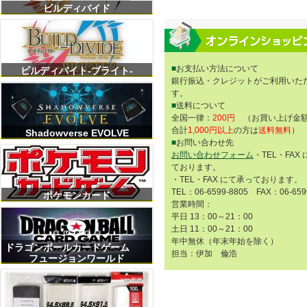
ビルディバイド
■
お支払い方法について
ビルディバイト-ブライト-
銀行振込・クレジットがご利用いた
す。
■
送料について
全国一律：
200円
（お買い上げ金額
合計
1,000円以上
の方は
送料無料
）
Shadowverse EVOLVE
■
お問い合わせ先
お問い合わせフォーム
・TEL・FAX
ております。
・TEL・FAX にて承っております。
TEL：06-6599-8805 FAX：06-659
ポケモンカード
営業時間：
平日 13：00～21：00
土日 11：00～21：00
年中無休（年末年始を除く）
ドラゴンボールカードゲーム
担当：伊加 倫浩
フュージョンワールド