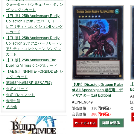
クォーター・センチュリー・ボナン
ザ シングルカード
【EU版】25th Anniversary Rarity
Collection II 25thアニバーサリー・
レアリティ・コレクションII シング
ルカード
【EU版】25th Anniversary Rarity
Collection 25thアニバーサリー・レ
アリティ・コレクション シングル
カード
【EU版】25th Anniversary Tin:
Dueling Mirrors シングルカード
【AE版】INFINITE-FORBIDDEN シ
ングルカード
英語版(北米版&EU版&AE版)
【
【UR】Disaster, Dragon Ruler
公式スリーブ
Ed
of All Apocalypses 超征竜－デ
公式プレイマット
ィザスター (1st Edition)
A
未開封箱
ALIN-EN049
販
その他
販売価格：
330円(税込)
会
会員価格：
280円(税込)