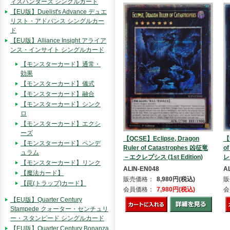
ィスハンターズ シングルカード
【EU版】Duelist's Advance デュエ
リスト・アドバンス シングルカー
ド
【EU版】Alliance Insight アライア
ンス・インサイト シングルカード
【モンスターカード】通常・
効果
【モンスターカード】儀式
【モンスターカード】融合
【モンスターカード】シンク
ロ
【モンスターカード】エクシ
ーズ
【QCSE】Eclipse, Dragon
【
【モンスターカード】ペンデ
Ruler of Catastrophes 凶征竜
o
ュラム
－エクレプシス (1st Edition)
レ
【モンスターカード】リンク
ALIN-EN048
A
【魔法カード】
販売価格：
8,980円(税込)
販
【罠(トラップ)カード】
会員価格：
7,980円(税込)
会
【EU版】Quarter Century
Stampede クォーター・センチュリ
ー・スタンピード シングルカード
【EU版】Quarter Century Bonanza