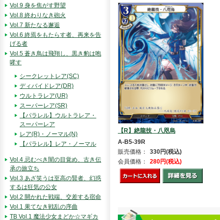
Vol.9 身を焦がす野望
Vol.8 終わりなき砲火
Vol.7 新たなる邂逅
Vol.6 終焉をもたらす者、再来を告
げる者
Vol.5 蒼き鳥は飛翔し、黒き豹は咆
哮す
シークレットレア(SC)
ディバイドレア(DR)
ウルトラレア(UR)
スーパーレア(SR)
【パラレル】ウルトラレア・
スーパーレア
【R】絶龍技・八咫烏
レア(R)・ノーマル(N)
A-B5-39R
【パラレル】レア・ノーマル
販売価格：
330円(税込)
Vol.4 忌むべき闇の目覚め、古き伝
会員価格：
280円(税込)
承の旅立ち
Vol.3 あざ笑うは至高の賢者、幻惑
するは狂気の公女
Vol.2 開かれた戦端、交差する宿命
Vol.1 果てなき戦乱の序曲
TB Vol.1 魔法少女まどか☆マギカ