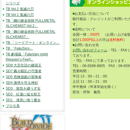
シリーズ
TB Vol.2 鬼滅の刃
■
お支払い方法について
TB Vol.1 鬼滅の刃
銀行振込・クレジットがご利用いた
TB「鋼の錬金術師 FULLMETAL
す。
ALCHEMIST Vol.2」
■
送料について
TB「鋼の錬金術師 FULLMETAL
全国一律：
200円
（お買い上げ金額
ALCHEMIST」
合計
1,000円以上
の方は
送料無料
）
TB 「ソードアート・オンライン」
■
お問い合わせ先
TB 「Fate/Zero」
お問い合わせフォーム
・TEL・FAX
TB 劇場版「Fate/stay night
ております。
[Heaven’s Feel]」
・TEL・FAX にて承っております。
SD8 大言壮語の建国王
TEL：06-6599-8805 FAX：06-659
SD7 轟火騒乱の守護者
営業時間：
平日 13：00～21：00
SD5 危険遊戯の冒険者
土日 11：00～21：00
SD4 激情を司る神妃
年中無休（年末年始を除く）
SD3 龍気を纏う才女
担当：伊加 倫浩
SD2 紅蓮に猛る獣王
SD1 漆黒に嗤う魔女
プロモ系