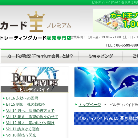
ビルディバイドVol.5 蒼き鳥
営業時間：（月～金）13:00～21:00（土・日）11
TEL：06-6599-88
ビルディバイド
BT16 永劫への回帰
BT15 刻め、魂の鼓動を
トップページ
>
ビルディバイド/V
Vol.14 叫べ、深淵の彼方まで
Vol.13 舞え、希望の歌をのせて
ビルディバイド/Vol.5 蒼き鳥
Vol.12 風よ、竜の叫びを聞け
Vol.11 紡ぎゆく宿命
Vol.10 闇払う閃光