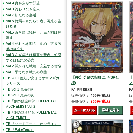
Vol.9 身を焦がす野望
Vol.8 終わりなき砲火
Vol.7 新たなる邂逅
Vol.6 終焉をもたらす者、再来を告
げる者
Vol.5 蒼き鳥は飛翔し、黒き豹は咆
哮す
Vol.4 忌むべき闇の目覚め、古き伝
承の旅立ち
Vol.3 あざ笑うは至高の賢者、幻惑
するは狂気の公女
Vol.2 開かれた戦端、交差する宿命
Vol.1 果てなき戦乱の序曲
【
【PR】分解の相殺 エド(SR仕
TB Vol.1 魔法少女まどか☆マギカ
ス
様)
シリーズ
TB Vol.2 鬼滅の刃
F
FA-PR-06SR
TB Vol.1 鬼滅の刃
販
販売価格：
400円(税込)
TB「鋼の錬金術師 FULLMETAL
会
会員価格：
300円(税込)
ALCHEMIST Vol.2」
TB「鋼の錬金術師 FULLMETAL
ALCHEMIST」
TB 「ソードアート・オンライン」
TB 「Fate/Zero」