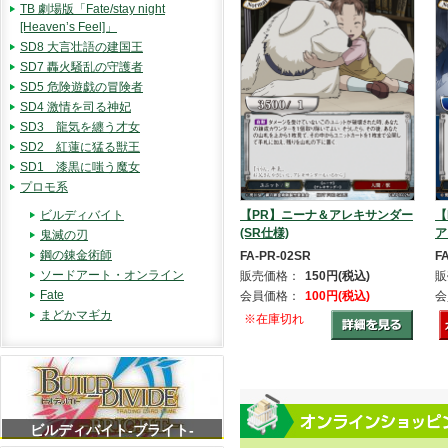
TB 劇場版「Fate/stay night
[Heaven’s Feel]」
SD8 大言壮語の建国王
SD7 轟火騒乱の守護者
SD5 危険遊戯の冒険者
SD4 激情を司る神妃
SD3 龍気を纏う才女
SD2 紅蓮に猛る獣王
SD1 漆黒に嗤う魔女
プロモ系
ビルディバイト
【PR】ニーナ＆アレキサンダー
【
(SR仕様)
ア
鬼滅の刃
鋼の錬金術師
FA-PR-02SR
F
ソードアート・オンライン
販売価格：
150円(税込)
販
Fate
会員価格：
100円(税込)
会
まどかマギカ
※在庫切れ
ビルディバイト-ブライト-