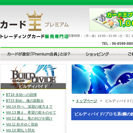
営業時間：（月～金）13:00～21:00（土・日）11
TEL：06-6599-88
ビルディバイド
BT16 永劫への回帰
BT15 刻め、魂の鼓動を
トップページ
>
ビルディバイド/
Vol.14 叫べ、深淵の彼方まで
Vol.13 舞え、希望の歌をのせて
ビルディバイド/プロモ系/鋼の
Vol.12 風よ、竜の叫びを聞け
Vol.11 紡ぎゆく宿命
Vol.10 闇払う閃光