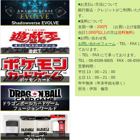
■
お支払い方法について
銀行振込・クレジットがご利用いた
す。
■
送料について
Shadowverse EVOLVE
全国一律：
200円
（お買い上げ金額
合計
1,000円以上
の方は
送料無料
）
■
お問い合わせ先
お問い合わせフォーム
・TEL・FAX
ております。
遊戯王
・TEL・FAX にて承っております。
TEL：06-6599-8805 FAX：06-659
営業時間：
平日 13：00～21：00
土日 11：00～21：00
ポケモンカード
年中無休（年末年始を除く）
担当：伊加 倫浩
ドラゴンボールカードゲーム
フュージョンワールド
スリーブ