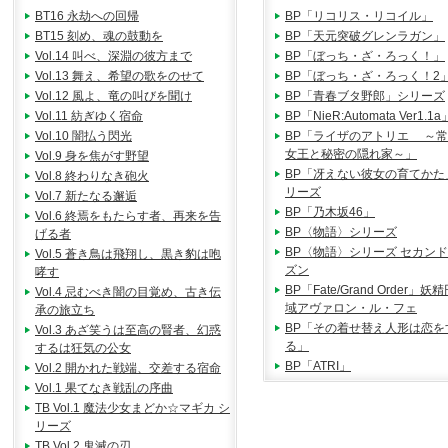
BT16 永劫への回帰
BP「リコリス・リコイル」
BT15 刻め、魂の鼓動を
BP「天元突破グレンラガン」
Vol.14 叫べ、深淵の彼方まで
BP「ぼっち・ざ・ろっく！」
Vol.13 舞え、希望の歌をのせて
BP「ぼっち・ざ・ろっく！2
Vol.12 風よ、竜の叫びを聞け
BP「青春ブタ野郎」シリーズ
Vol.11 紡ぎゆく宿命
BP「NieR:Automata Ver1.1a
Vol.10 闇払う閃光
BP「ライザのアトリエ ～
女王と秘密の隠れ家～」
Vol.9 身を焦がす野望
BP「冴えない彼女の育てかた
Vol.8 終わりなき砲火
リーズ
Vol.7 新たなる邂逅
BP「乃木坂46」
Vol.6 終焉をもたらす者、再来を告
BP〈物語〉シリーズ
げる者
BP〈物語〉シリーズ セカン
Vol.5 蒼き鳥は飛翔し、黒き豹は咆
ズン
哮す
BP「Fate/Grand Order」
Vol.4 忌むべき闇の目覚め、古き伝
域アヴァロン・ル・フェ
承の旅立ち
BP「その着せ替え人形は恋を
Vol.3 あざ笑うは至高の賢者、幻惑
る」
するは狂気の公女
BP「ATRI」
Vol.2 開かれた戦端、交差する宿命
Vol.1 果てなき戦乱の序曲
TB Vol.1 魔法少女まどか☆マギカ シ
リーズ
TB Vol.2 鬼滅の刃