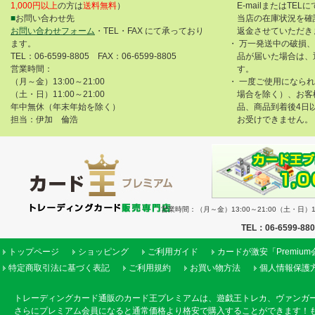
1,000円以上
の方は
送料無料
）
E-mailまたはTE
■
お問い合わせ先
当店の在庫状況を確
お問い合わせフォーム
・TEL・FAX にて承っており
返金させていただき
ます。
・ 万一発送中の破損
TEL：06-6599-8805 FAX：06-6599-8805
品が届いた場合は、
営業時間：
す。
（月～金）13:00～21:00
・ 一度ご使用になら
（土・日）11:00～21:00
場合を除く）、お客
年中無休（年末年始を除く）
品、商品到着後4日
担当：伊加 倫浩
お受けできません。
営業時間：（月～金）13:00～21:00（土・日）11
TEL：06-6599-88
トップページ
ショッピング
ご利用ガイド
カードが激安「Premiu
特定商取引法に基づく表記
ご利用規約
お買い物方法
個人情報保護
トレーディングカード通販のカード王プレミアムは、遊戯王トレカ、ヴァンガ
さらにプレミアム会員になると通常価格より格安で購入することができます！も