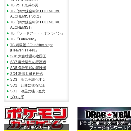
TB Vol.1 鬼滅の刃
TB「鋼の錬金術師 FULLMETAL
ALCHEMIST Vol.2」
TB「鋼の錬金術師 FULLMETAL
ALCHEMIST」
TB 「ソードアート・オンライン」
TB 「Fate/Zero」
TB 劇場版「Fate/stay night
[Heaven’s Feel]」
SD8 大言壮語の建国王
SD7 轟火騒乱の守護者
SD5 危険遊戯の冒険者
SD4 激情を司る神妃
SD3 龍気を纏う才女
SD2 紅蓮に猛る獣王
SD1 漆黒に嗤う魔女
プロモ系
ドラゴンボールカードゲ
ポケモンカード
フュージョンワールド