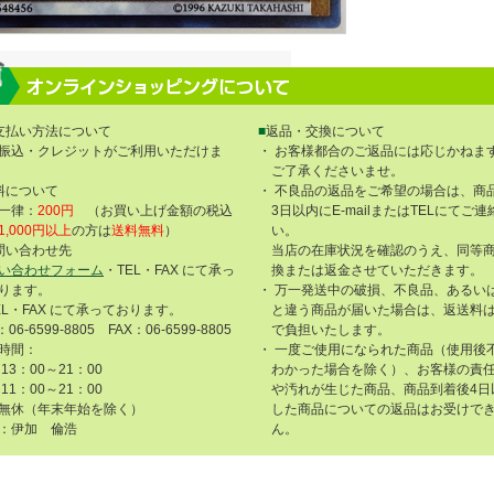
支払い方法について
■
返品・交換について
振込・クレジットがご利用いただけま
・ お客様都合のご返品には応じかねま
ご了承くださいませ。
料について
・ 不良品の返品をご希望の場合は、商
一律：
200円
（お買い上げ金額の税込
3日以内にE-mailまたはTELにてご
1,000円以上
の方は
送料無料
）
い。
問い合わせ先
当店の在庫状況を確認のうえ、同等
い合わせフォーム
・TEL・FAX にて承っ
換または返金させていただきます。
ります。
・ 万一発送中の破損、不良品、あるい
EL・FAX にて承っております。
と違う商品が届いた場合は、返送料
：06-6599-8805 FAX：06-6599-8805
で負担いたします。
時間：
・ 一度ご使用になられた商品（使用後
13：00～21：00
わかった場合を除く）、お客様の責
11：00～21：00
や汚れが生じた商品、商品到着後4日
無休（年末年始を除く）
した商品についての返品はお受けで
：伊加 倫浩
ん。