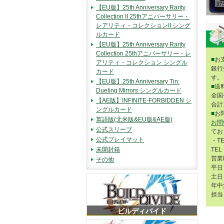
【EU版】25th Anniversary Rarity
Collection II 25thアニバーサリー・
レアリティ・コレクションII シング
ルカード
【EU版】25th Anniversary Rarity
Collection 25thアニバーサリー・レ
■
お
アリティ・コレクション シングル
銀行
カード
す。
【EU版】25th Anniversary Tin:
■
送
Dueling Mirrors シングルカード
全国
【AE版】INFINITE-FORBIDDEN シ
合計
ングルカード
■
お
英語版(北米版&EU版&AE版)
お問
公式スリーブ
てお
公式プレイマット
・T
未開封箱
TEL
営業
その他
平日 
土日 
年中
担当
ビルディバイド