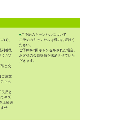
■
ご予約のキャンセルについて
すので、
ご予約のキャンセルは極力お避けく
ださい。
品到着後
ご予約を2回キャンセルされた場合、
連絡くださ
お客様の会員登録を抹消させていた
だきます。
商品と交
はご注文
はこちら
不良品と
任でキズ
以上経過
きませ