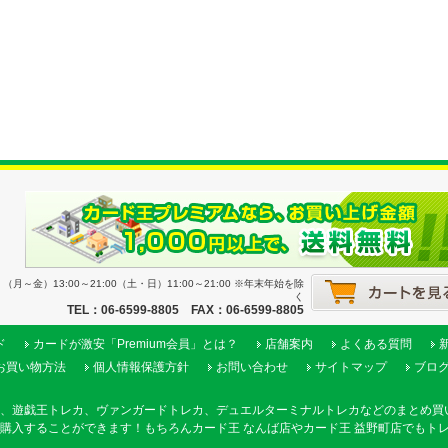
月～金）13:00～21:00（土・日）11:00～21:00 ※年末年始を除
く
TEL：06-6599-8805 FAX：06-6599-8805
ド
カードが激安「Premium会員」とは？
店舗案内
よくある質問
お買い物方法
個人情報保護方針
お問い合わせ
サイトマップ
ブロ
、遊戯王トレカ、ヴァンガードトレカ、デュエルターミナルトレカなどのまとめ買
購入することができます！もちろんカード王 なんば店やカード王 益野町店でもト