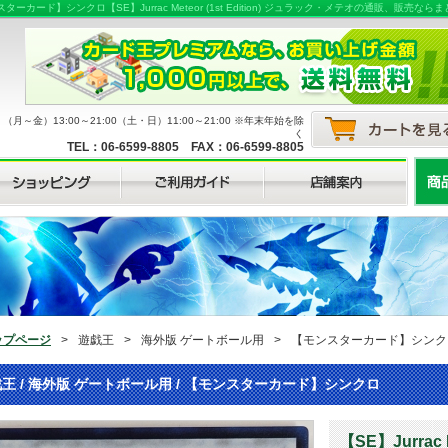
ーカード】シンクロ【SE】Jurrac Meteor (1st Edition) ジュラック・メテオの通販、
月～金）13:00～21:00（土・日）11:00～21:00 ※年末年始を除
く
TEL：06-6599-8805 FAX：06-6599-8805
ップページ
>
遊戯王
>
海外版 ゲートボール用
>
【モンスターカード】シンク
王 / 海外版 ゲートボール用 / 【モンスターカード】シンクロ
【SE】Jurrac 