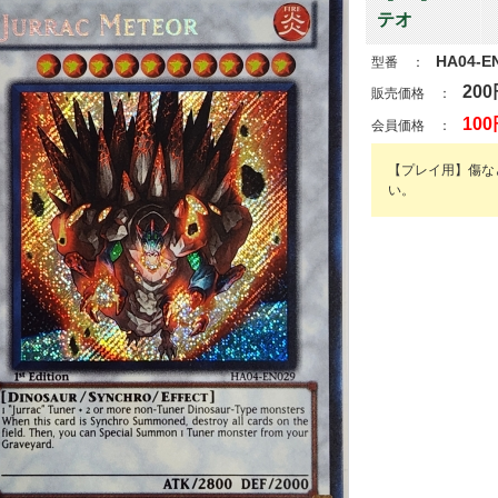
テオ
HA04-E
型番 ：
200
販売価格 ：
100
会員価格 ：
【プレイ用】傷な
い。