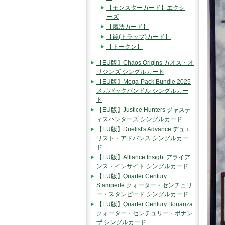
【モンスターカード】エクシ
ーズ
【魔法カード】
【罠(トラップ)カード】
【トークン】
【EU版】Chaos Origins カオス・オ
リジンズ シングルカード
【EU版】Mega-Pack Bundle 2025
メガパックバンドル シングルカー
ド
【EU版】Justice Hunters ジャステ
ィスハンターズ シングルカード
【EU版】Duelist's Advance デュエ
リスト・アドバンス シングルカー
ド
【EU版】Alliance Insight アライア
ンス・インサイト シングルカード
【EU版】Quarter Century
Stampede クォーター・センチュリ
ー・スタンピード シングルカード
【EU版】Quarter Century Bonanza
クォーター・センチュリー・ボナン
ザ シングルカード