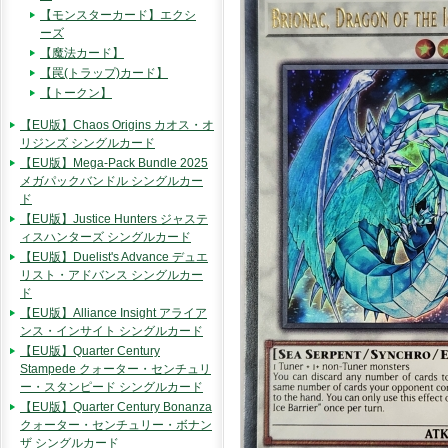
【モンスターカード】エクシ
ーズ
【魔法カード】
【罠(トラップ)カード】
【トークン】
【EU版】Chaos Origins カオス・オ
リジンズ シングルカード
【EU版】Mega-Pack Bundle 2025
メガパックバンドル シングルカー
ド
【EU版】Justice Hunters ジャステ
ィスハンターズ シングルカード
【EU版】Duelist's Advance デュエ
リスト・アドバンス シングルカー
ド
【EU版】Alliance Insight アライア
ンス・インサイト シングルカード
【EU版】Quarter Century
Stampede クォーター・センチュリ
ー・スタンピード シングルカード
【EU版】Quarter Century Bonanza
クォーター・センチュリー・ボナン
ザ シングルカード