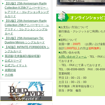
【EU版】25th Anniversary Rarity
Collection II 25thアニバーサリー・
レアリティ・コレクションII シング
ルカード
【EU版】25th Anniversary Rarity
Collection 25thアニバーサリー・レ
■
お支払い方法について
アリティ・コレクション シングル
銀行振込・クレジットがご利用いた
カード
す。
【EU版】25th Anniversary Tin:
■
送料について
Dueling Mirrors シングルカード
全国一律：
200円
（お買い上げ金額
【AE版】INFINITE-FORBIDDEN シ
合計
1,000円以上
の方は
送料無料
）
ングルカード
■
お問い合わせ先
英語版(北米版&EU版&AE版)
お問い合わせフォーム
・TEL・FAX
公式スリーブ
ております。
・TEL・FAX にて承っております。
公式プレイマット
TEL：06-6599-8805 FAX：06-659
未開封箱
営業時間：
その他
平日 13：00～21：00
土日 11：00～21：00
年中無休（年末年始を除く）
担当：伊加 倫浩
ビルディバイド