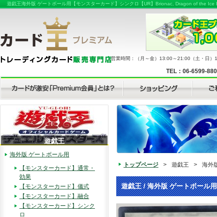
遊戯王海外版 ゲートボール用【モンスターカード】シンクロ【UR】Brionac, Dragon of the I
営業時間：（月～金）13:00～21:00（土・日）11
TEL：06-6599-88
遊戯王
海外版 ゲートボール用
トップページ
>
遊戯王
>
海外
【モンスターカード】通常・
効果
遊戯王 / 海外版 ゲートボール
【モンスターカード】儀式
【モンスターカード】融合
【モンスターカード】シンク
ロ