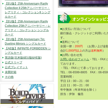
【EU版】25th Anniversary Rarity
Collection II 25thアニバーサリー・
レアリティ・コレクションII シング
ルカード
【EU版】25th Anniversary Rarity
Collection 25thアニバーサリー・レ
■
お支払い方法について
アリティ・コレクション シングル
銀行振込・クレジットがご利用いた
カード
す。
【EU版】25th Anniversary Tin:
■
送料について
Dueling Mirrors シングルカード
全国一律：
200円
（お買い上げ金額
【AE版】INFINITE-FORBIDDEN シ
合計
1,000円以上
の方は
送料無料
）
ングルカード
■
お問い合わせ先
英語版(北米版&EU版&AE版)
お問い合わせフォーム
・TEL・FAX
公式スリーブ
ております。
公式プレイマット
・TEL・FAX にて承っております。
未開封箱
TEL：06-6599-8805 FAX：06-659
営業時間：
その他
平日 13：00～21：00
土日 11：00～21：00
年中無休（年末年始を除く）
担当：伊加 倫浩
ビルディバイド