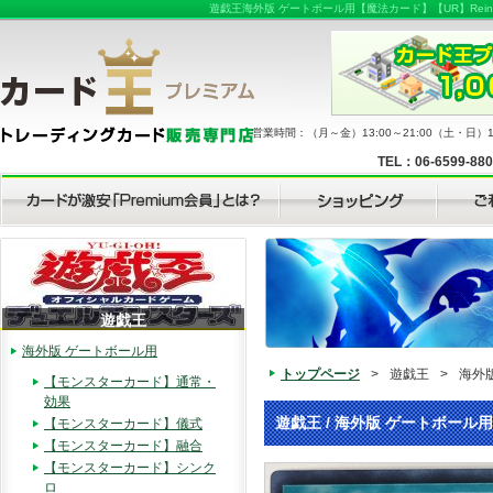
遊戯王海外版 ゲートボール用【魔法カード】【UR】Reinforc
営業時間：（月～金）13:00～21:00（土・日）11
TEL：06-6599-88
遊戯王
海外版 ゲートボール用
トップページ
>
遊戯王
>
海外
【モンスターカード】通常・
効果
遊戯王 / 海外版 ゲートボール用
【モンスターカード】儀式
【モンスターカード】融合
【モンスターカード】シンク
ロ