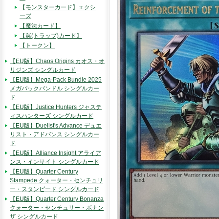
【モンスターカード】エクシ
ーズ
【魔法カード】
【罠(トラップ)カード】
【トークン】
【EU版】Chaos Origins カオス・オ
リジンズ シングルカード
【EU版】Mega-Pack Bundle 2025
メガパックバンドル シングルカー
ド
【EU版】Justice Hunters ジャステ
ィスハンターズ シングルカード
【EU版】Duelist's Advance デュエ
リスト・アドバンス シングルカー
ド
【EU版】Alliance Insight アライア
ンス・インサイト シングルカード
【EU版】Quarter Century
Stampede クォーター・センチュリ
ー・スタンピード シングルカード
【EU版】Quarter Century Bonanza
クォーター・センチュリー・ボナン
ザ シングルカード