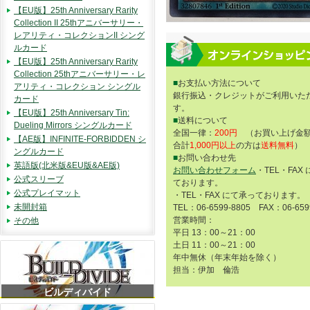
【EU版】25th Anniversary Rarity
Collection II 25thアニバーサリー・
レアリティ・コレクションII シング
ルカード
【EU版】25th Anniversary Rarity
Collection 25thアニバーサリー・レ
■
お支払い方法について
アリティ・コレクション シングル
銀行振込・クレジットがご利用いた
カード
す。
【EU版】25th Anniversary Tin:
■
送料について
Dueling Mirrors シングルカード
全国一律：
200円
（お買い上げ金額
【AE版】INFINITE-FORBIDDEN シ
合計
1,000円以上
の方は
送料無料
）
ングルカード
■
お問い合わせ先
英語版(北米版&EU版&AE版)
お問い合わせフォーム
・TEL・FAX
公式スリーブ
ております。
公式プレイマット
・TEL・FAX にて承っております。
未開封箱
TEL：06-6599-8805 FAX：06-659
営業時間：
その他
平日 13：00～21：00
土日 11：00～21：00
年中無休（年末年始を除く）
担当：伊加 倫浩
ビルディバイド