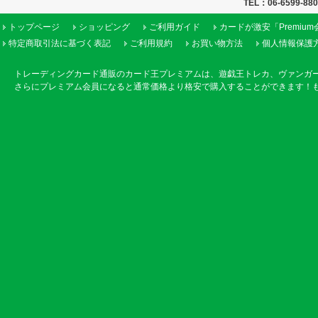
TEL：06-6599-88
トップページ
ショッピング
ご利用ガイド
カードが激安「Premiu
特定商取引法に基づく表記
ご利用規約
お買い物方法
個人情報保護
トレーディングカード通販のカード王プレミアムは、遊戯王トレカ、ヴァンガ
さらにプレミアム会員になると通常価格より格安で購入することができます！も