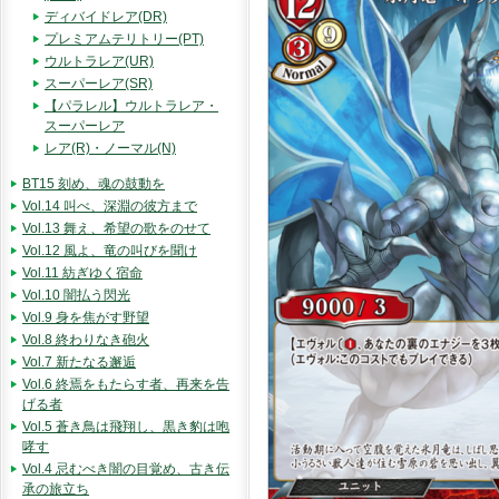
ディバイドレア(DR)
プレミアムテリトリー(PT)
ウルトラレア(UR)
スーパーレア(SR)
【パラレル】ウルトラレア・
スーパーレア
レア(R)・ノーマル(N)
BT15 刻め、魂の鼓動を
Vol.14 叫べ、深淵の彼方まで
Vol.13 舞え、希望の歌をのせて
Vol.12 風よ、竜の叫びを聞け
Vol.11 紡ぎゆく宿命
Vol.10 闇払う閃光
Vol.9 身を焦がす野望
Vol.8 終わりなき砲火
Vol.7 新たなる邂逅
Vol.6 終焉をもたらす者、再来を告
げる者
Vol.5 蒼き鳥は飛翔し、黒き豹は咆
哮す
Vol.4 忌むべき闇の目覚め、古き伝
承の旅立ち