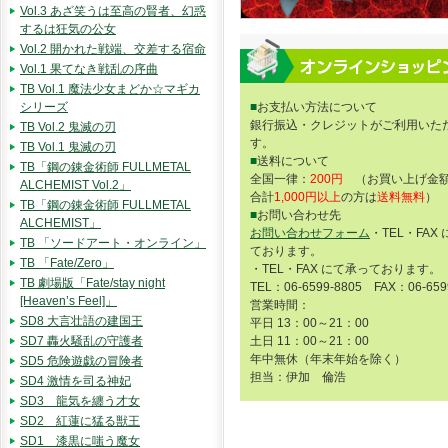
Vol.3 あざ笑うは至高の賢者、幻惑
するは狂気の公女
Vol.2 開かれた戦端、交差する宿命
Vol.1 果てなき戦乱の序曲
TB Vol.1 魔法少女まどか☆マギカ
シリーズ
■
お支払い方法について
銀行振込・クレジットがご利用いた
TB Vol.2 鬼滅の刃
す。
TB Vol.1 鬼滅の刃
■
送料について
TB「鋼の錬金術師 FULLMETAL
全国一律：
200円
（お買い上げ金額
ALCHEMIST Vol.2」
合計
1,000円以上
の方は
送料無料
）
TB「鋼の錬金術師 FULLMETAL
■
お問い合わせ先
ALCHEMIST」
お問い合わせフォーム
・TEL・FAX
TB 「ソードアート・オンライン」
ております。
TB 「Fate/Zero」
・TEL・FAX にて承っております。
TB 劇場版「Fate/stay night
TEL：06-6599-8805 FAX：06-659
[Heaven’s Feel]」
営業時間：
SD8 大言壮語の建国王
平日 13：00～21：00
SD7 轟火騒乱の守護者
土日 11：00～21：00
年中無休（年末年始を除く）
SD5 危険遊戯の冒険者
担当：伊加 倫浩
SD4 激情を司る神妃
SD3 龍気を纏う才女
SD2 紅蓮に猛る獣王
SD1 漆黒に嗤う魔女