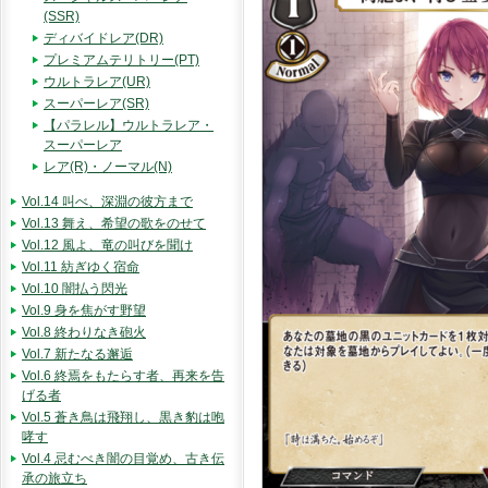
(SSR)
ディバイドレア(DR)
プレミアムテリトリー(PT)
ウルトラレア(UR)
スーパーレア(SR)
【パラレル】ウルトラレア・
スーパーレア
レア(R)・ノーマル(N)
Vol.14 叫べ、深淵の彼方まで
Vol.13 舞え、希望の歌をのせて
Vol.12 風よ、竜の叫びを聞け
Vol.11 紡ぎゆく宿命
Vol.10 闇払う閃光
Vol.9 身を焦がす野望
Vol.8 終わりなき砲火
Vol.7 新たなる邂逅
Vol.6 終焉をもたらす者、再来を告
げる者
Vol.5 蒼き鳥は飛翔し、黒き豹は咆
哮す
Vol.4 忌むべき闇の目覚め、古き伝
承の旅立ち