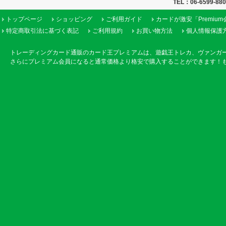
TEL：06-6599-88
トップページ
ショッピング
ご利用ガイド
カードが激安「Premiu
特定商取引法に基づく表記
ご利用規約
お買い物方法
個人情報保護
トレーディングカード通販のカード王プレミアムは、遊戯王トレカ、ヴァンガ
さらにプレミアム会員になると通常価格より格安で購入することができます！も