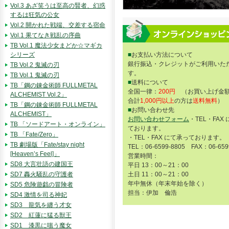
Vol.3 あざ笑うは至高の賢者、幻惑
するは狂気の公女
Vol.2 開かれた戦端、交差する宿命
Vol.1 果てなき戦乱の序曲
TB Vol.1 魔法少女まどか☆マギカ
シリーズ
■
お支払い方法について
銀行振込・クレジットがご利用いた
TB Vol.2 鬼滅の刃
す。
TB Vol.1 鬼滅の刃
■
送料について
TB「鋼の錬金術師 FULLMETAL
全国一律：
200円
（お買い上げ金額
ALCHEMIST Vol.2」
合計
1,000円以上
の方は
送料無料
）
TB「鋼の錬金術師 FULLMETAL
■
お問い合わせ先
ALCHEMIST」
お問い合わせフォーム
・TEL・FAX
TB 「ソードアート・オンライン」
ております。
TB 「Fate/Zero」
・TEL・FAX にて承っております。
TB 劇場版「Fate/stay night
TEL：06-6599-8805 FAX：06-659
[Heaven’s Feel]」
営業時間：
SD8 大言壮語の建国王
平日 13：00～21：00
SD7 轟火騒乱の守護者
土日 11：00～21：00
年中無休（年末年始を除く）
SD5 危険遊戯の冒険者
担当：伊加 倫浩
SD4 激情を司る神妃
SD3 龍気を纏う才女
SD2 紅蓮に猛る獣王
SD1 漆黒に嗤う魔女