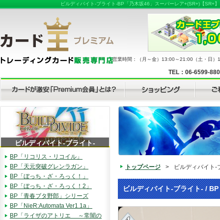
ビルディバイト-ブライト-BP「乃木坂46」スーパーレア+(SR+)【
営業時間：（月～金）13:00～21:00（土・日）11
TEL：06-6599-88
ビルディバイト-ブライト-
BP「リコリス・リコイル」
BP「天元突破グレンラガン」
トップページ
>
ビルディバイト-
BP「ぼっち・ざ・ろっく！」
BP「ぼっち・ざ・ろっく！2」
ビルディバイト-ブライト- / BP
BP「青春ブタ野郎」シリーズ
BP「NieR:Automata Ver1.1a」
BP「ライザのアトリエ ～常闇の