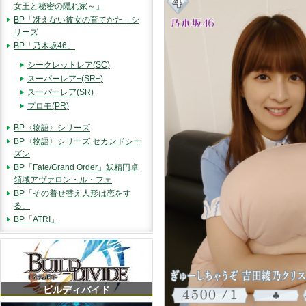
女王と秘密の隠れ家～」
BP「冴えない彼女の育てかた」シ
リーズ
BP「乃木坂46」
シークレットレア(SC)
スーパーレア+(SR+)
スーパーレア(SR)
プロモ(PR)
BP〈物語〉シリーズ
BP〈物語〉シリーズ セカンドシー
ズン
BP「Fate/Grand Order」妖精円卓
領域アヴァロン・ル・フェ
BP「その着せ替え人形は恋をす
る」
BP「ATRI」
ビルディバイド