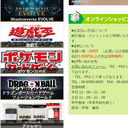
Shadowverse EVOLVE
■
お支払い方法について
銀行振込・クレジットがご利用いた
す。
遊戯王
■
送料について
全国一律：
200円
（お買い上げ金額
合計
1,000円以上
の方は
送料無料
）
■
お問い合わせ先
お問い合わせフォーム
・TEL・FAX
ポケモンカード
ております。
・TEL・FAX にて承っております。
TEL：06-6599-8805 FAX：06-659
営業時間：
平日 13：00～21：00
ドラゴンボールカードゲーム
フュージョンワールド
土日 11：00～21：00
年中無休（年末年始を除く）
担当：伊加 倫浩
スリーブ
アクセサリ