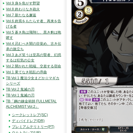
Vol.9 身を焦がす野望
Vol.8 終わりなき砲火
Vol.7 新たなる邂逅
Vol.6 終焉をもたらす者、再来を告
げる者
Vol.5 蒼き鳥は飛翔し、黒き豹は咆
哮す
Vol.4 忌むべき闇の目覚め、古き伝
承の旅立ち
Vol.3 あざ笑うは至高の賢者、幻惑
するは狂気の公女
Vol.2 開かれた戦端、交差する宿命
Vol.1 果てなき戦乱の序曲
TB Vol.1 魔法少女まどか☆マギカ
シリーズ
TB Vol.2 鬼滅の刃
TB Vol.1 鬼滅の刃
TB「鋼の錬金術師 FULLMETAL
ALCHEMIST Vol.2」
シークレットレア(SC)
ディバイドレア(DR)
プレミアムテリトリー(PT)
ウルトラレア(UR)