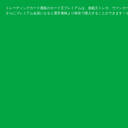
トレーディングカード通販のカード王プレミアムは、遊戯王トレカ、ヴァンガ
さらにプレミアム会員になると通常価格より格安で購入することができます！も