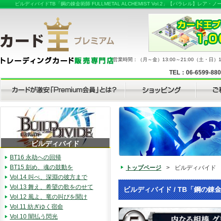
ビルディバイドTB「鋼の錬金術師 FULLMETAL ALCHEMIST Vol.2」【パラレ
営業時間：（月～金）13:00～21:00（土・日）11
TEL：06-6599-88
ビルディバイド
BT16 永劫への回帰
BT15 刻め、魂の鼓動を
トップページ
>
ビルディバイド
Vol.14 叫べ、深淵の彼方まで
Vol.13 舞え、希望の歌をのせて
ビルディバイド / TB「鋼の錬金術師
Vol.12 風よ、竜の叫びを聞け
Vol.11 紡ぎゆく宿命
Vol.10 闇払う閃光