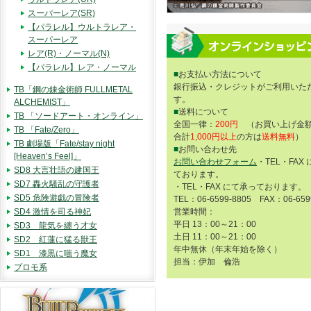
スーパーレア(SR)
【パラレル】ウルトラレア・
スーパーレア
レア(R)・ノーマル(N)
【パラレル】レア・ノーマル
■
お支払い方法について
銀行振込・クレジットがご利用いた
TB「鋼の錬金術師 FULLMETAL
す。
ALCHEMIST」
■
送料について
TB 「ソードアート・オンライン」
全国一律：
200円
（お買い上げ金額
TB 「Fate/Zero」
合計
1,000円以上
の方は
送料無料
）
TB 劇場版「Fate/stay night
■
お問い合わせ先
[Heaven’s Feel]」
お問い合わせフォーム
・TEL・FAX
SD8 大言壮語の建国王
ております。
SD7 轟火騒乱の守護者
・TEL・FAX にて承っております。
SD5 危険遊戯の冒険者
TEL：06-6599-8805 FAX：06-659
SD4 激情を司る神妃
営業時間：
平日 13：00～21：00
SD3 龍気を纏う才女
土日 11：00～21：00
SD2 紅蓮に猛る獣王
年中無休（年末年始を除く）
SD1 漆黒に嗤う魔女
担当：伊加 倫浩
プロモ系