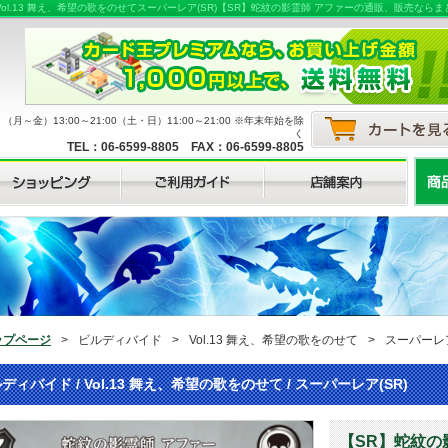
ol.13 舞え、希望の歌をのせてスーパーレア(SR)【SR】蛇紋の影霊師 アファーの通販、販売
月～金）13:00～21:00（土・日）11:00～21:00 ※年末年始を除
く
TEL：06-6599-8805 FAX：06-6599-8805
ップページ
>
ビルディバイド
>
Vol.13 舞え、希望の歌をのせて
>
スーパーレア
ディバイド / Vol.13 舞え、希望の歌をのせて / スーパーレア(SR)
【SR】蛇紋の