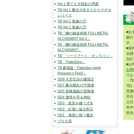
Vol.1 果てなき戦乱の序曲
TB Vol.1 魔法少女まどか☆マギカ
シリーズ
TB Vol.2 鬼滅の刃
TB Vol.1 鬼滅の刃
■
お
TB「鋼の錬金術師 FULLMETAL
銀行
ALCHEMIST Vol.2」
す。
TB「鋼の錬金術師 FULLMETAL
■
送
ALCHEMIST」
全国
TB 「ソードアート・オンライン」
合計
TB 「Fate/Zero」
■
お
TB 劇場版「Fate/stay night
お問
[Heaven’s Feel]」
てお
SD8 大言壮語の建国王
・T
SD7 轟火騒乱の守護者
TEL
SD5 危険遊戯の冒険者
営業
平日 
SD4 激情を司る神妃
土日 
SD3 龍気を纏う才女
年中
SD2 紅蓮に猛る獣王
担当
SD1 漆黒に嗤う魔女
プロモ系