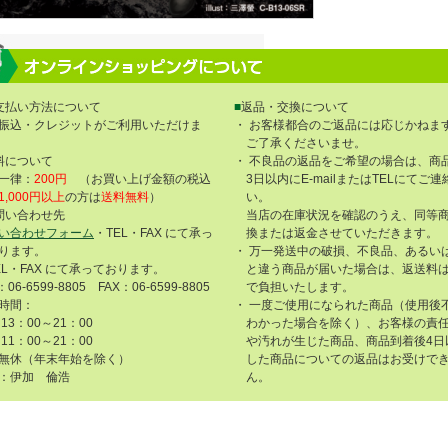
支払い方法について
■
返品・交換について
振込・クレジットがご利用いただけま
・ お客様都合のご返品には応じかねま
ご了承くださいませ。
料について
・ 不良品の返品をご希望の場合は、商
一律：
200円
（お買い上げ金額の税込
3日以内にE-mailまたはTELにてご
1,000円以上
の方は
送料無料
）
い。
問い合わせ先
当店の在庫状況を確認のうえ、同等
い合わせフォーム
・TEL・FAX にて承っ
換または返金させていただきます。
ります。
・ 万一発送中の破損、不良品、あるい
EL・FAX にて承っております。
と違う商品が届いた場合は、返送料
：06-6599-8805 FAX：06-6599-8805
で負担いたします。
時間：
・ 一度ご使用になられた商品（使用後
13：00～21：00
わかった場合を除く）、お客様の責
11：00～21：00
や汚れが生じた商品、商品到着後4日
無休（年末年始を除く）
した商品についての返品はお受けで
：伊加 倫浩
ん。