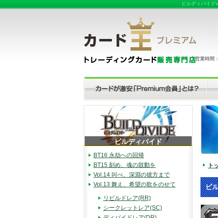
ビルディバイドV
営業時間：（
ビルディバイド
BT16 永劫への回帰
BT15 刻め、魂の鼓動を
ト
Vol.14 叫べ、深淵の彼方まで
Vol.13 舞え、希望の歌をのせて
ビル
リビルドレア(RR)
シークレットレア(SC)
ディバイドレア(DR)