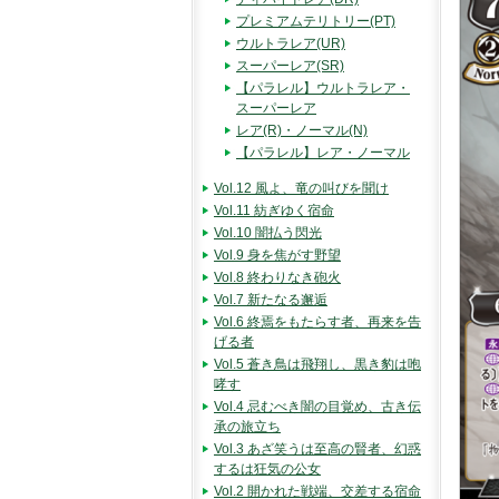
プレミアムテリトリー(PT)
ウルトラレア(UR)
スーパーレア(SR)
【パラレル】ウルトラレア・
スーパーレア
レア(R)・ノーマル(N)
【パラレル】レア・ノーマル
Vol.12 風よ、竜の叫びを聞け
Vol.11 紡ぎゆく宿命
Vol.10 闇払う閃光
Vol.9 身を焦がす野望
Vol.8 終わりなき砲火
Vol.7 新たなる邂逅
Vol.6 終焉をもたらす者、再来を告
げる者
Vol.5 蒼き鳥は飛翔し、黒き豹は咆
哮す
Vol.4 忌むべき闇の目覚め、古き伝
承の旅立ち
Vol.3 あざ笑うは至高の賢者、幻惑
するは狂気の公女
Vol.2 開かれた戦端、交差する宿命