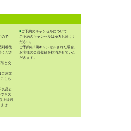
■
ご予約のキャンセルについて
すので、
ご予約のキャンセルは極力お避けく
ださい。
品到着後
ご予約を2回キャンセルされた場合、
連絡くださ
お客様の会員登録を抹消させていた
だきます。
商品と交
はご注文
はこちら
不良品と
任でキズ
以上経過
きませ