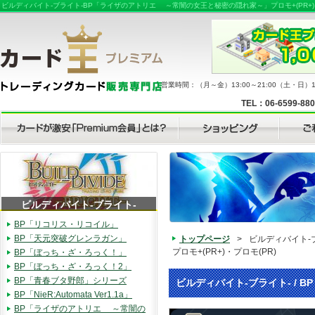
ビルディバイト-ブライト-BP「ライザのアトリエ ～常闇の女王と秘密の隠れ家～」プロモ+(PR+
営業時間：（月～金）13:00～21:00（土・日）11
TEL：06-6599-88
ビルディバイト-ブライト-
BP「リコリス・リコイル」
BP「天元突破グレンラガン」
トップページ
>
ビルディバイト-
プロモ+(PR+)・プロモ(PR)
BP「ぼっち・ざ・ろっく！」
BP「ぼっち・ざ・ろっく！2」
BP「青春ブタ野郎」シリーズ
ビルディバイト-ブライト- / B
BP「NieR:Automata Ver1.1a」
BP「ライザのアトリエ ～常闇の