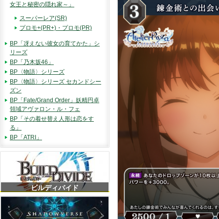
女王と秘密の隠れ家～」
スーパーレア(SR)
プロモ+(PR+)・プロモ(PR)
BP「冴えない彼女の育てかた」シ
リーズ
BP「乃木坂46」
BP〈物語〉シリーズ
BP〈物語〉シリーズ セカンドシー
ズン
BP「Fate/Grand Order」妖精円卓
領域アヴァロン・ル・フェ
BP「その着せ替え人形は恋をす
る」
BP「ATRI」
ビルディバイド