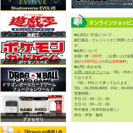
Shadowverse EVOLVE
遊戯王
■
お支払い方法について
銀行振込・クレジットがご利用いた
す。
■
送料について
全国一律：
200円
（お買い上げ金額
合計
1,000円以上
の方は
送料無料
）
ポケモンカード
■
お問い合わせ先
お問い合わせフォーム
・TEL・FAX
ております。
・TEL・FAX にて承っております。
ドラゴンボールカードゲーム
TEL：06-6599-8805 FAX：06-659
フュージョンワールド
営業時間：
平日 13：00～21：00
土日 11：00～21：00
年中無休（年末年始を除く）
担当：伊加 倫浩
スリーブ
アクセサリ