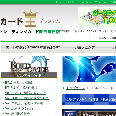
ビルディバイドTB 「Fate/Zero」ウルトラレ
営業時間：（月～金）13:00～21:00（土・日）11
TEL：06-6599-88
ビルディバイド
BT16 永劫への回帰
BT15 刻め、魂の鼓動を
トップページ
>
ビルディバイド
Vol.14 叫べ、深淵の彼方まで
Vol.13 舞え、希望の歌をのせて
ビルディバイド / TB 「Fate/Z
Vol.12 風よ、竜の叫びを聞け
Vol.11 紡ぎゆく宿命
Vol.10 闇払う閃光