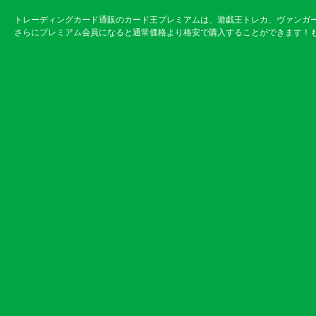
トレーディングカード通販のカード王プレミアムは、遊戯王トレカ、ヴァンガ
さらにプレミアム会員になると通常価格より格安で購入することができます！も