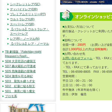
シークレットレア(SC)
ディバイドレア(DR)
プレミアムテリトリー(PT)
ウルトラレア(UR)
スーパーレア(SR)
■
お支払い方法について
【パラレル】ウルトラレア・
銀行振込・クレジットがご利用いた
スーパーレア
す。
レア(R)・ノーマル(N)
■
送料について
【パラレル】レア・ノーマル
全国一律：
200円
（お買い上げ金額
合計
1,000円以上
の方は
送料無料
）
TB 劇場版「Fate/stay night
■
お問い合わせ先
[Heaven’s Feel]」
お問い合わせフォーム
・TEL・FAX
SD8 大言壮語の建国王
ております。
SD7 轟火騒乱の守護者
・TEL・FAX にて承っております。
SD5 危険遊戯の冒険者
TEL：06-6599-8805 FAX：06-659
SD4 激情を司る神妃
営業時間：
平日 13：00～21：00
SD3 龍気を纏う才女
土日 11：00～21：00
SD2 紅蓮に猛る獣王
年中無休（年末年始を除く）
SD1 漆黒に嗤う魔女
担当：伊加 倫浩
プロモ系