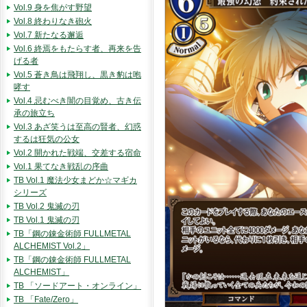
Vol.9 身を焦がす野望
Vol.8 終わりなき砲火
Vol.7 新たなる邂逅
Vol.6 終焉をもたらす者、再来を告
げる者
Vol.5 蒼き鳥は飛翔し、黒き豹は咆
哮す
Vol.4 忌むべき闇の目覚め、古き伝
承の旅立ち
Vol.3 あざ笑うは至高の賢者、幻惑
するは狂気の公女
Vol.2 開かれた戦端、交差する宿命
Vol.1 果てなき戦乱の序曲
TB Vol.1 魔法少女まどか☆マギカ
シリーズ
TB Vol.2 鬼滅の刃
TB Vol.1 鬼滅の刃
TB「鋼の錬金術師 FULLMETAL
ALCHEMIST Vol.2」
TB「鋼の錬金術師 FULLMETAL
ALCHEMIST」
TB 「ソードアート・オンライン」
TB 「Fate/Zero」