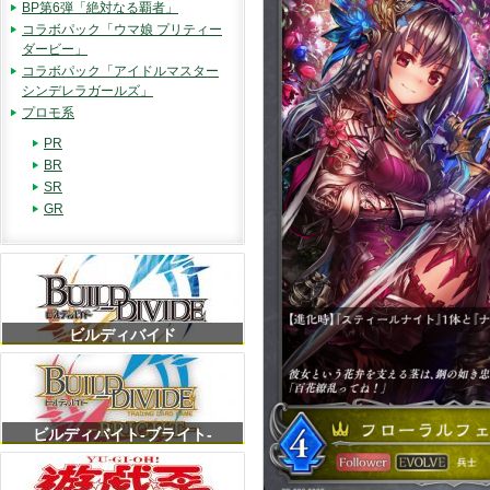
BP第6弾「絶対なる覇者」
コラボパック「ウマ娘 プリティー
ダービー」
コラボパック「アイドルマスター
シンデレラガールズ」
プロモ系
PR
BR
SR
GR
ビルディバイド
ビルディバイト-ブライト-