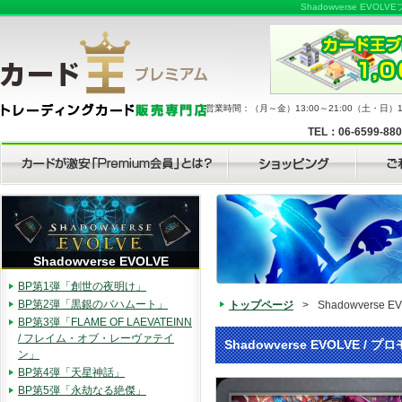
Shadowverse 
営業時間：（月～金）13:00～21:00（土・日）11
TEL：06-6599-88
Shadowverse EVOLVE
BP第1弾「創世の夜明け」
BP第2弾「黒銀のバハムート」
トップページ
>
Shadowverse E
BP第3弾「FLAME OF LAEVATEINN
/ フレイム・オブ・レーヴァテイ
Shadowverse EVOLVE / プロ
ン」
BP第4弾「天星神話」
BP第5弾「永劫なる絶傑」