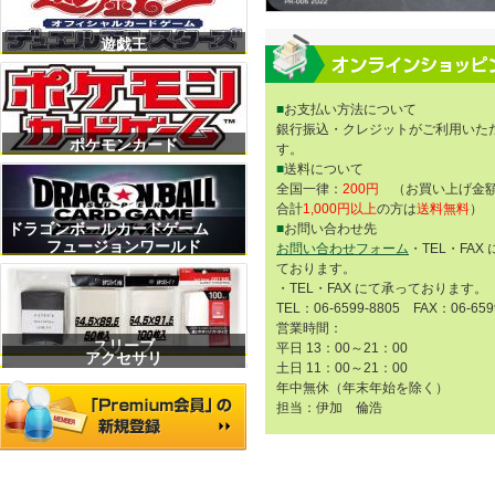
遊戯王
■
お支払い方法について
銀行振込・クレジットがご利用いた
ポケモンカード
す。
■
送料について
全国一律：
200円
（お買い上げ金額
合計
1,000円以上
の方は
送料無料
）
ドラゴンボールカードゲーム
■
お問い合わせ先
フュージョンワールド
お問い合わせフォーム
・TEL・FAX
ております。
・TEL・FAX にて承っております。
TEL：06-6599-8805 FAX：06-659
営業時間：
スリーブ
平日 13：00～21：00
アクセサリ
土日 11：00～21：00
年中無休（年末年始を除く）
担当：伊加 倫浩