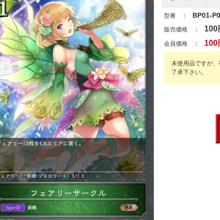
BP01-P
型番 ：
100
販売価格 ：
100
会員価格 ：
未使用品ですが、
了承下さい。