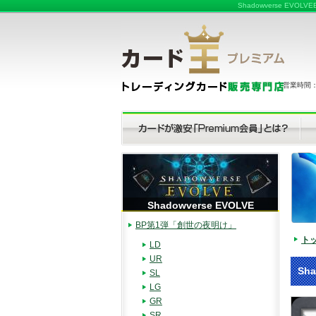
Shadowverse 
営業時間：（
Shadowverse EVOLVE
BP第1弾「創世の夜明け」
ト
LD
UR
Sh
SL
LG
GR
SR