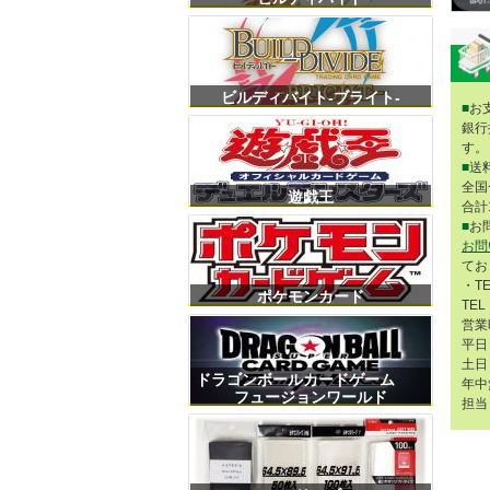
ビルディバイト-ブライト-
■
お
銀行
す。
■
送
全国
遊戯王
合計
■
お
お問
てお
・T
ポケモンカード
TEL
営業
平日 
土日 
ドラゴンボールカードゲーム
年中
フュージョンワールド
担当