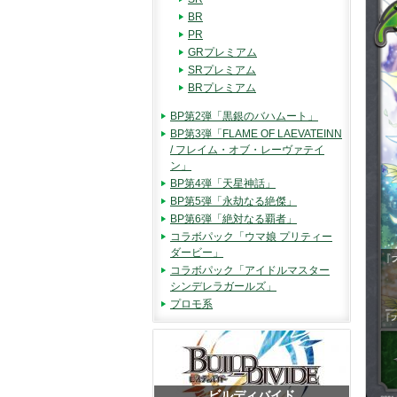
BR
PR
GRプレミアム
SRプレミアム
BRプレミアム
BP第2弾「黒銀のバハムート」
BP第3弾「FLAME OF LAEVATEINN
/ フレイム・オブ・レーヴァテイ
ン」
BP第4弾「天星神話」
BP第5弾「永劫なる絶傑」
BP第6弾「絶対なる覇者」
コラボパック「ウマ娘 プリティー
ダービー」
コラボパック「アイドルマスター
シンデレラガールズ」
プロモ系
ビルディバイド