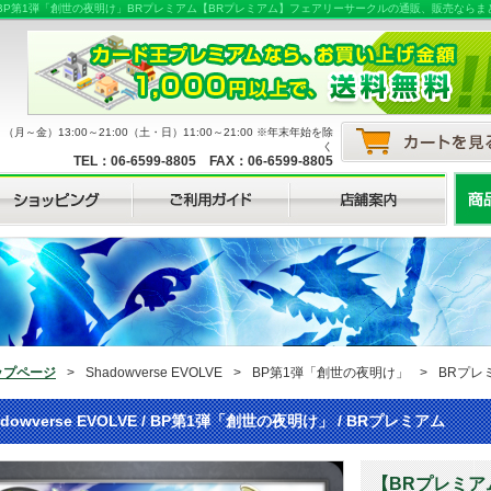
EVOLVEBP第1弾「創世の夜明け」BRプレミアム【BRプレミアム】フェアリーサークルの通販、販売
月～金）13:00～21:00（土・日）11:00～21:00 ※年末年始を除
く
TEL：06-6599-8805 FAX：06-6599-8805
ップページ
>
Shadowverse EVOLVE
>
BP第1弾「創世の夜明け」
>
BRプレ
adowverse EVOLVE / BP第1弾「創世の夜明け」 / BRプレミアム
【BRプレミア