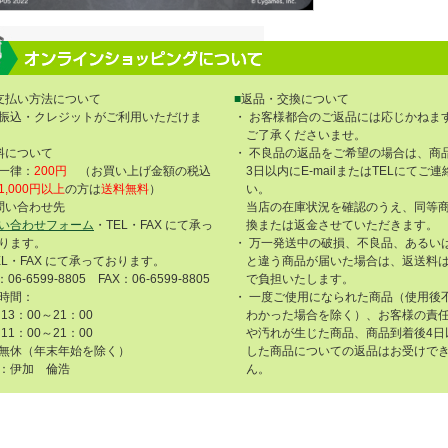
支払い方法について
■
返品・交換について
振込・クレジットがご利用いただけま
・ お客様都合のご返品には応じかねま
ご了承くださいませ。
料について
・ 不良品の返品をご希望の場合は、商
一律：
200円
（お買い上げ金額の税込
3日以内にE-mailまたはTELにてご
1,000円以上
の方は
送料無料
）
い。
問い合わせ先
当店の在庫状況を確認のうえ、同等
い合わせフォーム
・TEL・FAX にて承っ
換または返金させていただきます。
ります。
・ 万一発送中の破損、不良品、あるい
EL・FAX にて承っております。
と違う商品が届いた場合は、返送料
：06-6599-8805 FAX：06-6599-8805
で負担いたします。
時間：
・ 一度ご使用になられた商品（使用後
13：00～21：00
わかった場合を除く）、お客様の責
11：00～21：00
や汚れが生じた商品、商品到着後4日
無休（年末年始を除く）
した商品についての返品はお受けで
：伊加 倫浩
ん。