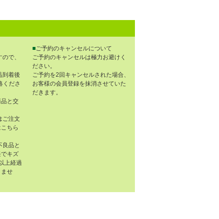
■
ご予約のキャンセルについて
すので、
ご予約のキャンセルは極力お避けく
ださい。
品到着後
ご予約を2回キャンセルされた場合、
連絡くださ
お客様の会員登録を抹消させていた
だきます。
商品と交
はご注文
はこちら
不良品と
任でキズ
以上経過
きませ