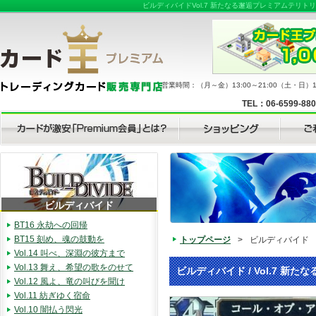
ビルディバイドVol.7 新たなる邂逅プレミアムテリ
営業時間：（月～金）13:00～21:00（土・日）11
TEL：06-6599-88
ビルディバイド
BT16 永劫への回帰
BT15 刻め、魂の鼓動を
トップページ
>
ビルディバイド
Vol.14 叫べ、深淵の彼方まで
Vol.13 舞え、希望の歌をのせて
ビルディバイド / Vol.7 新た
Vol.12 風よ、竜の叫びを聞け
Vol.11 紡ぎゆく宿命
Vol.10 闇払う閃光