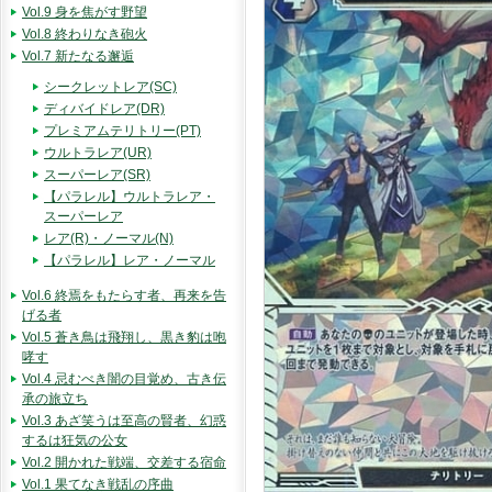
Vol.9 身を焦がす野望
Vol.8 終わりなき砲火
Vol.7 新たなる邂逅
シークレットレア(SC)
ディバイドレア(DR)
プレミアムテリトリー(PT)
ウルトラレア(UR)
スーパーレア(SR)
【パラレル】ウルトラレア・
スーパーレア
レア(R)・ノーマル(N)
【パラレル】レア・ノーマル
Vol.6 終焉をもたらす者、再来を告
げる者
Vol.5 蒼き鳥は飛翔し、黒き豹は咆
哮す
Vol.4 忌むべき闇の目覚め、古き伝
承の旅立ち
Vol.3 あざ笑うは至高の賢者、幻惑
するは狂気の公女
Vol.2 開かれた戦端、交差する宿命
Vol.1 果てなき戦乱の序曲