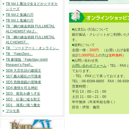
TB Vol.1 魔法少女まどか☆マギカ
シリーズ
TB Vol.2 鬼滅の刃
TB Vol.1 鬼滅の刃
TB「鋼の錬金術師 FULLMETAL
■
お支払い方法について
ALCHEMIST Vol.2」
銀行振込・クレジットがご利用いた
TB「鋼の錬金術師 FULLMETAL
す。
ALCHEMIST」
■
送料について
TB 「ソードアート・オンライン」
全国一律：
200円
（お買い上げ金額
TB 「Fate/Zero」
合計
1,000円以上
の方は
送料無料
）
TB 劇場版「Fate/stay night
■
お問い合わせ先
[Heaven’s Feel]」
お問い合わせフォーム
・TEL・FAX
SD8 大言壮語の建国王
ております。
・TEL・FAX にて承っております。
SD7 轟火騒乱の守護者
TEL：06-6599-8805 FAX：06-659
SD5 危険遊戯の冒険者
営業時間：
SD4 激情を司る神妃
平日 13：00～21：00
SD3 龍気を纏う才女
土日 11：00～21：00
SD2 紅蓮に猛る獣王
年中無休（年末年始を除く）
SD1 漆黒に嗤う魔女
担当：伊加 倫浩
プロモ系