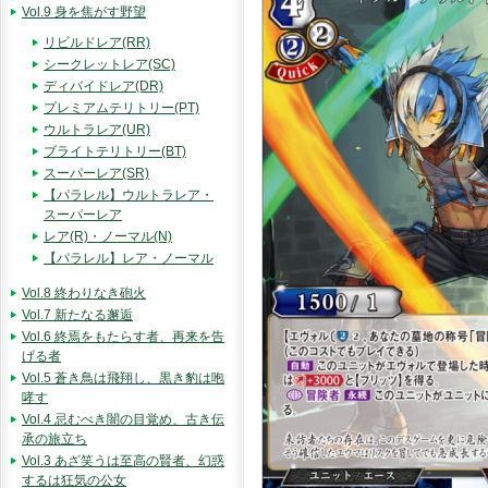
Vol.9 身を焦がす野望
リビルドレア(RR)
シークレットレア(SC)
ディバイドレア(DR)
プレミアムテリトリー(PT)
ウルトラレア(UR)
ブライトテリトリー(BT)
スーパーレア(SR)
【パラレル】ウルトラレア・
スーパーレア
レア(R)・ノーマル(N)
【パラレル】レア・ノーマル
Vol.8 終わりなき砲火
Vol.7 新たなる邂逅
Vol.6 終焉をもたらす者、再来を告
げる者
Vol.5 蒼き鳥は飛翔し、黒き豹は咆
哮す
Vol.4 忌むべき闇の目覚め、古き伝
承の旅立ち
Vol.3 あざ笑うは至高の賢者、幻惑
するは狂気の公女