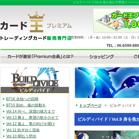
ビルディバイドVol.9 身を焦がす野望スーパ
営業時間：（月～金）13:00～21:00（土・日）11
TEL：06-6599-88
ビルディバイド
BT16 永劫への回帰
BT15 刻め、魂の鼓動を
トップページ
>
ビルディバイド
Vol.14 叫べ、深淵の彼方まで
Vol.13 舞え、希望の歌をのせて
ビルディバイド / Vol.9 身を焦
Vol.12 風よ、竜の叫びを聞け
Vol.11 紡ぎゆく宿命
Vol.10 闇払う閃光