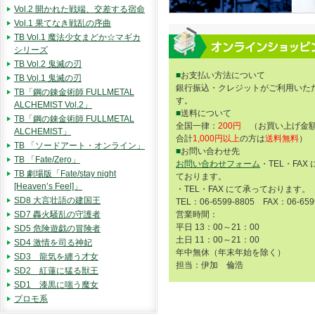
Vol.2 開かれた戦端、交差する宿命
Vol.1 果てなき戦乱の序曲
TB Vol.1 魔法少女まどか☆マギカ
シリーズ
TB Vol.2 鬼滅の刃
■
お支払い方法について
TB Vol.1 鬼滅の刃
銀行振込・クレジットがご利用いた
TB「鋼の錬金術師 FULLMETAL
す。
ALCHEMIST Vol.2」
■
送料について
TB「鋼の錬金術師 FULLMETAL
全国一律：
200円
（お買い上げ金額
ALCHEMIST」
合計
1,000円以上
の方は
送料無料
）
TB 「ソードアート・オンライン」
■
お問い合わせ先
TB 「Fate/Zero」
お問い合わせフォーム
・TEL・FAX
TB 劇場版「Fate/stay night
ております。
[Heaven’s Feel]」
・TEL・FAX にて承っております。
SD8 大言壮語の建国王
TEL：06-6599-8805 FAX：06-659
SD7 轟火騒乱の守護者
営業時間：
平日 13：00～21：00
SD5 危険遊戯の冒険者
土日 11：00～21：00
SD4 激情を司る神妃
年中無休（年末年始を除く）
SD3 龍気を纏う才女
担当：伊加 倫浩
SD2 紅蓮に猛る獣王
SD1 漆黒に嗤う魔女
プロモ系