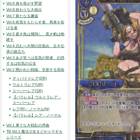
Vol.9 身を焦がす野望
Vol.8 終わりなき砲火
Vol.7 新たなる邂逅
Vol.6 終焉をもたらす者、再来を告
げる者
Vol.5 蒼き鳥は飛翔し、黒き豹は咆
哮す
Vol.4 忌むべき闇の目覚め、古き伝
承の旅立ち
Vol.3 あざ笑うは至高の賢者、幻惑
するは狂気の公女
Vol.2 開かれた戦端、交差する宿命
ディバイドレア(DR)
ウルトラレア(UR)
スーパーレア(SR)
【パラレル】ウルトラレア・
スーパーレア
レア(R)・ノーマル(N)
【パラレル】レア・ノーマル
Vol.1 果てなき戦乱の序曲
TB Vol.1 魔法少女まどか☆マギカ
シリーズ