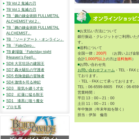
TB Vol.2 鬼滅の刃
TB Vol.1 鬼滅の刃
TB「鋼の錬金術師 FULLMETAL
ALCHEMIST Vol.2」
TB「鋼の錬金術師 FULLMETAL
■
お支払い方法について
ALCHEMIST」
銀行振込・クレジットがご利用いた
TB 「ソードアート・オンライン」
す。
TB 「Fate/Zero」
■
送料について
TB 劇場版「Fate/stay night
全国一律：
200円
（お買い上げ金額
[Heaven’s Feel]」
合計
1,000円以上
の方は
送料無料
）
SD8 大言壮語の建国王
■
お問い合わせ先
SD7 轟火騒乱の守護者
お問い合わせフォーム
・TEL・FAX
ております。
SD5 危険遊戯の冒険者
・TEL・FAX にて承っております。
SD4 激情を司る神妃
TEL：06-6599-8805 FAX：06-659
SD3 龍気を纏う才女
営業時間：
SD2 紅蓮に猛る獣王
平日 13：00～21：00
SD1 漆黒に嗤う魔女
土日 11：00～21：00
プロモ系
年中無休（年末年始を除く）
担当：伊加 倫浩