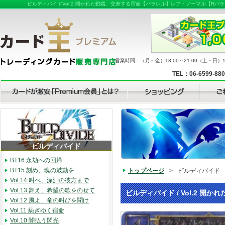
ビルディバイドVol.2 開かれた戦端、交差する宿命【パラレル】レア・ノーマル【R
営業時間：（月～金）13:00～21:00（土・日）11
TEL：06-6599-88
ビルディバイド
BT16 永劫への回帰
BT15 刻め、魂の鼓動を
トップページ
>
ビルディバイド
Vol.14 叫べ、深淵の彼方まで
Vol.13 舞え、希望の歌をのせて
ビルディバイド / Vol.2 開
Vol.12 風よ、竜の叫びを聞け
Vol.11 紡ぎゆく宿命
Vol.10 闇払う閃光