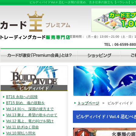
ビルディバイドVol.4 忌むべき闇の目覚め、古き伝承の旅立ち【パラレル
営業時間：（月～金）13:00～21:00（土・日）11
TEL：06-6599-88
ビルディバイド
BT16 永劫への回帰
BT15 刻め、魂の鼓動を
トップページ
>
ビルディバイド
Vol.14 叫べ、深淵の彼方まで
Vol.13 舞え、希望の歌をのせて
ビルディバイド / Vol.4 
Vol.12 風よ、竜の叫びを聞け
Vol.11 紡ぎゆく宿命
Vol.10 闇払う閃光