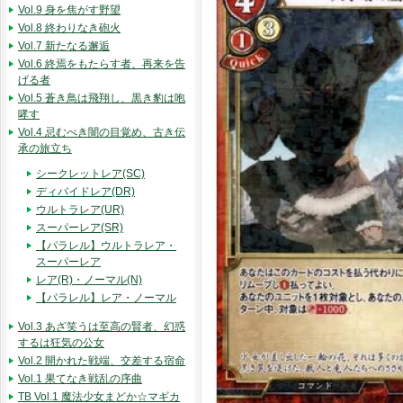
Vol.9 身を焦がす野望
Vol.8 終わりなき砲火
Vol.7 新たなる邂逅
Vol.6 終焉をもたらす者、再来を告
げる者
Vol.5 蒼き鳥は飛翔し、黒き豹は咆
哮す
Vol.4 忌むべき闇の目覚め、古き伝
承の旅立ち
シークレットレア(SC)
ディバイドレア(DR)
ウルトラレア(UR)
スーパーレア(SR)
【パラレル】ウルトラレア・
スーパーレア
レア(R)・ノーマル(N)
【パラレル】レア・ノーマル
Vol.3 あざ笑うは至高の賢者、幻惑
するは狂気の公女
Vol.2 開かれた戦端、交差する宿命
Vol.1 果てなき戦乱の序曲
TB Vol.1 魔法少女まどか☆マギカ