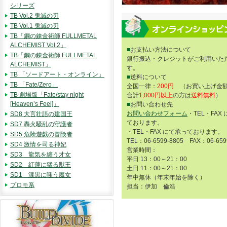
シリーズ
TB Vol.2 鬼滅の刃
TB Vol.1 鬼滅の刃
TB「鋼の錬金術師 FULLMETAL
ALCHEMIST Vol.2」
■
お支払い方法について
TB「鋼の錬金術師 FULLMETAL
銀行振込・クレジットがご利用いた
ALCHEMIST」
す。
TB 「ソードアート・オンライン」
■
送料について
TB 「Fate/Zero」
全国一律：
200円
（お買い上げ金額
TB 劇場版「Fate/stay night
合計
1,000円以上
の方は
送料無料
）
[Heaven’s Feel]」
■
お問い合わせ先
お問い合わせフォーム
・TEL・FAX
SD8 大言壮語の建国王
ております。
SD7 轟火騒乱の守護者
・TEL・FAX にて承っております。
SD5 危険遊戯の冒険者
TEL：06-6599-8805 FAX：06-659
SD4 激情を司る神妃
営業時間：
SD3 龍気を纏う才女
平日 13：00～21：00
SD2 紅蓮に猛る獣王
土日 11：00～21：00
SD1 漆黒に嗤う魔女
年中無休（年末年始を除く）
プロモ系
担当：伊加 倫浩